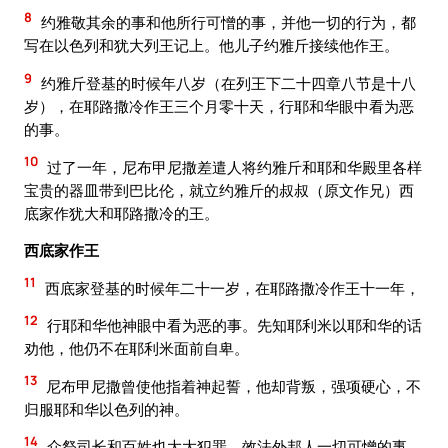
8
约雅敬其余的事和他所行可憎的事，并他一切的行为，都
写在以色列和犹大列王记上。他儿子约雅斤接续他作王。
9
约雅斤登基的时候年八岁（在列王下二十四章八节是十八
岁），在耶路撒冷作王三个月零十天，行耶和华眼中看为恶
的事。
10
过了一年，尼布甲尼撒差遣人将约雅斤和耶和华殿里各样
宝贵的器皿带到巴比伦，就立约雅斤的叔叔（原文作兄）西
底家作犹大和耶路撒冷的王。
西底家作王
11
西底家登基的时候年二十一岁，在耶路撒冷作王十一年，
12
行耶和华他神眼中看为恶的事。先知耶利米以耶和华的话
劝他，他仍不在耶利米面前自卑。
13
尼布甲尼撒曾使他指着神起誓，他却背叛，强项硬心，不
归服耶和华以色列的神。
14
众祭司长和百姓也大大犯罪，效法外邦人一切可憎的事，