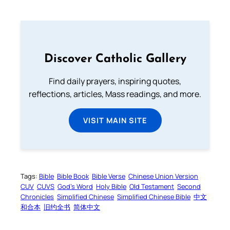
Discover Catholic Gallery
Find daily prayers, inspiring quotes,
reflections, articles, Mass readings, and more.
VISIT MAIN SITE
Tags:
Bible
Bible Book
Bible Verse
Chinese Union Version
CUV
CUVS
God’s Word
Holy Bible
Old Testament
Second
Chronicles
Simplified Chinese
Simplified Chinese Bible
中文
和合本
旧约全书
简体中文