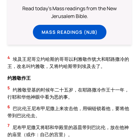
Read today's Mass readings from the New
Jerusalem Bible.
MASS READINGS (NJB)
4
埃及王尼哥立约哈斯的哥哥以利雅敬作犹大和耶路撒冷的
王，改名叫约雅敬，又将约哈斯带到埃及去了。
约雅敬作王
5
约雅敬登基的时候年二十五岁，在耶路撒冷作王十一年，
行耶和华他神眼中看为恶的事。
6
巴比伦王尼布甲尼撒上来攻击他，用铜链锁着他，要将他
带到巴比伦去。
7
尼布甲尼撒又将耶和华殿里的器皿带到巴比伦，放在他神
的庙里（或作：自己的宫里）。