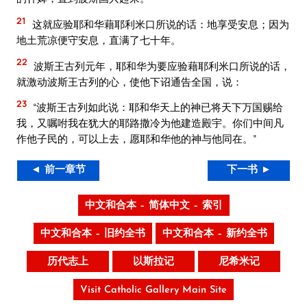
21
这就应验耶和华藉耶利米口所说的话：地享受安息；因为
地土荒凉便守安息，直满了七十年。
22
波斯王古列元年，耶和华为要应验藉耶利米口所说的话，
就激动波斯王古列的心，使他下诏通告全国，说：
23
“波斯王古列如此说：耶和华天上的神已将天下万国赐给
我，又嘱咐我在犹大的耶路撒冷为他建造殿宇。你们中间凡
作他子民的，可以上去，愿耶和华他的神与他同在。”
◄ 前一章节
下一书 ►
中文和合本 – 简体中文 – 索引
中文和合本 – 旧约全书
中文和合本 – 新约全书
历代志上
以斯拉记
尼希米记
Visit Catholic Gallery Main Site