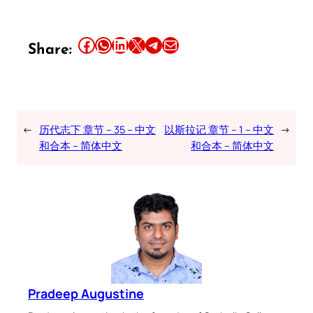
Share this article on Facebook
Share this article on WhatsApp
Share this article on LinkedIn
Share this article on X
Share this article on Telegram
Email this Article
Share:
←
历代志下 章节 – 35 – 中文
以斯拉记 章节 – 1 – 中文
→
和合本 – 简体中文
和合本 – 简体中文
Pradeep Augustine