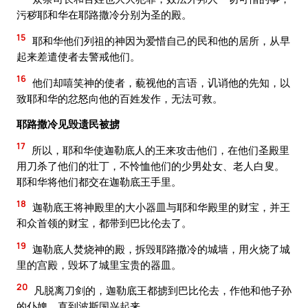
污秽耶和华在耶路撒冷分别为圣的殿。
15
耶和华他们列祖的神因为爱惜自己的民和他的居所，从早
起来差遣使者去警戒他们。
16
他们却嘻笑神的使者，藐视他的言语，讥诮他的先知，以
致耶和华的忿怒向他的百姓发作，无法可救。
耶路撒冷见毁遗民被掳
17
所以，耶和华使迦勒底人的王来攻击他们，在他们圣殿里
用刀杀了他们的壮丁，不怜恤他们的少男处女、老人白叟。
耶和华将他们都交在迦勒底王手里。
18
迦勒底王将神殿里的大小器皿与耶和华殿里的财宝，并王
和众首领的财宝，都带到巴比伦去了。
19
迦勒底人焚烧神的殿，拆毁耶路撒冷的城墙，用火烧了城
里的宫殿，毁坏了城里宝贵的器皿。
20
凡脱离刀剑的，迦勒底王都掳到巴比伦去，作他和他子孙
的仆婢，直到波斯国兴起来。