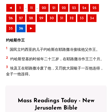
..
..
◄
1
11
20
21
22
23
24
25
26
27
28
29
30
31
32
33
34
35
36
►
约哈斯作王
1
国民立约西亚的儿子约哈斯在耶路撒冷接续他父作王。
2
约哈斯登基的时候年二十三岁，在耶路撒冷作王三个月。
3
埃及王在耶路撒冷废了他，又罚犹大国银子一百他连得，
金子一他连得。
Mass Readings Today - New
Jerusalem Bible