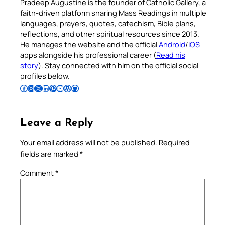
Pradeep Augustine is the founder of Catholic Gallery, a
faith-driven platform sharing Mass Readings in multiple
languages, prayers, quotes, catechism, Bible plans,
reflections, and other spiritual resources since 2013.
He manages the website and the official
Android
/
iOS
apps alongside his professional career (
Read his
story
). Stay connected with him on the official social
profiles below.
Follow Pradeep on Facebook
Follow Pradeep on Instagram
Follow Pradeep on X
Follow Pradeep on LinkedIn
Follow Pradeep on Pinterest
Subscribe to Pradeep’s Youtube Channel
Follow Pradeep on WordPress
Follow Pradeep on GitHub
Leave a Reply
Your email address will not be published.
Required
fields are marked
*
Comment
*