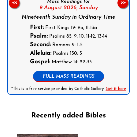
Mass Readings for
<<
>>
9 August 2026,
Sunday
Nineteenth Sunday in Ordinary Time
First:
First Kings 19: 9a, 11-13a
Psalm:
Psalms 85: 9, 10, 11-12, 13-14
Second:
Romans 9: 1-5
Alleluia:
Psalms 130: 5
Gospel:
Matthew 14: 22-33
FULL MASS READINGS
*This is a free service provided by Catholic Gallery.
Get it here
Recently added Bibles