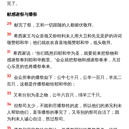
完了。
献感谢祭与燔祭
29
献完了祭，王和一切跟随的人都俯伏敬拜。
30
希西家王与众首领又吩咐利未人用大卫和先见亚萨的诗词
颂赞耶和华；他们就欢欢喜喜地颂赞耶和华，低头敬拜。
31
希西家说：“你们既然归耶和华为圣，就要前来把祭物和
感谢祭奉到耶和华殿里。”会众就把祭物和感谢祭奉来，凡甘
心乐意的也将燔祭奉来。
32
会众所奉的燔祭如下：公牛七十只，公羊一百只，羊羔二
百只，这都是作燔祭献给耶和华的；
33
又有分别为圣之物，公牛六百只，绵羊三千只。
34
但祭司太少，不能剥尽燔祭牲的皮，所以他们的弟兄利未
人帮助他们，直等燔祭的事完了，又等别的祭司自洁了；因
为利未人诚心自洁，胜过祭司。
35