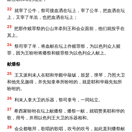
22
就宰了公牛，祭司接血洒在坛上，宰了公羊，把血洒在坛
上，又宰了羊羔，也把血洒在坛上；
23
把那作赎罪祭的公山羊牵到王和会众面前，他们就按手在
其上。
24
祭司宰了羊，将血献在坛上作赎罪祭，为以色列众人赎
罪，因为王吩咐将燔祭和赎罪祭为以色列众人献上。
献燔祭
25
王又派利未人在耶和华殿中敲钹，鼓瑟，弹琴，乃照大卫
和他先见迦得，并先知拿单所吩咐的，就是耶和华藉先知所
吩咐的。
26
利未人拿大卫的乐器，祭司拿号，一同站立。
27
希西家吩咐在坛上献燔祭，燔祭一献，就唱赞美耶和华的
歌，用号，并用以色列王大卫的乐器相和。
28
会众都敬拜，歌唱的歌唱，吹号的吹号，如此直到燔祭献