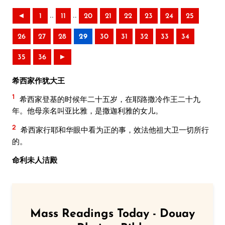
..
..
◄
1
11
20
21
22
23
24
25
26
27
28
29
30
31
32
33
34
35
36
►
希西家作犹大王
1
希西家登基的时候年二十五岁，在耶路撒冷作王二十九
年。他母亲名叫亚比雅，是撒迦利雅的女儿。
2
希西家行耶和华眼中看为正的事，效法他祖大卫一切所行
的。
命利未人洁殿
Mass Readings Today - Douay