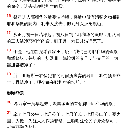
的命令，进去洁净耶和华的殿。
16
祭司进入耶和华的殿要洁净殿，将殿中所有污秽之物搬到
耶和华殿的院内，利未人接去，搬到外头汲沦溪边。
17
从正月初一日洁净起，初八日到了耶和华的殿廊，用八日
的工夫洁净耶和华的殿，到正月十六日才洁净完了。
18
于是，他们晋见希西家王，说：“我们已将耶和华的全殿
和燔祭坛，并坛的一切器皿、陈设饼的桌子，与桌子的一切
器皿都洁净了；
19
并且亚哈斯王在位犯罪的时候所废弃的器皿，我们预备齐
全，且洁净了，现今都在耶和华的坛前。”
献赎罪祭
20
希西家王清早起来，聚集城里的首领都上耶和华的殿；
21
牵了七只公牛，七只公羊，七只羊羔，七只公山羊，要为
国、为殿、为犹大人作赎罪祭。王吩咐亚伦的子孙众祭司，
献在耶和华的坛上，