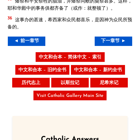
燔祭和平安祭牲的脂油，并燔祭同献的奠祭甚多。这样，
耶和华殿中的事务俱都齐备了（或作：就整顿了）。
36
这事办的甚速，希西家和众民都喜乐，是因神为众民所预
备的。
◄ 前一章节
下一章节 ►
中文和合本 – 简体中文 – 索引
中文和合本 – 旧约全书
中文和合本 – 新约全书
历代志上
以斯拉记
尼希米记
Visit Catholic Gallery Main Site
Catholic Answers