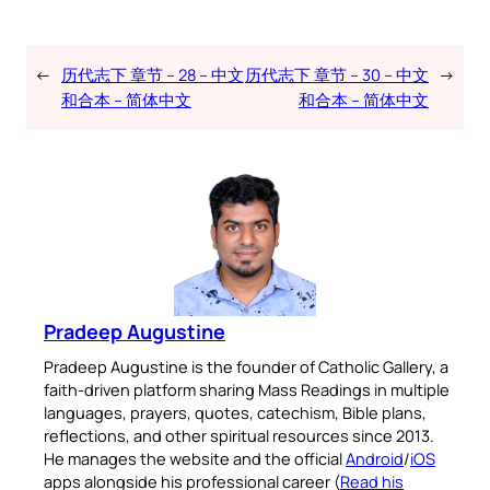
←
历代志下 章节 – 28 – 中文
历代志下 章节 – 30 – 中文
→
和合本 – 简体中文
和合本 – 简体中文
Pradeep Augustine
Pradeep Augustine is the founder of Catholic Gallery, a
faith-driven platform sharing Mass Readings in multiple
languages, prayers, quotes, catechism, Bible plans,
reflections, and other spiritual resources since 2013.
He manages the website and the official
Android
/
iOS
apps alongside his professional career (
Read his