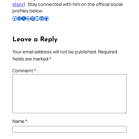
story
). Stay connected with him on the official social
profiles below.
Follow Pradeep on Facebook
Follow Pradeep on Instagram
Follow Pradeep on X
Follow Pradeep on LinkedIn
Follow Pradeep on Pinterest
Subscribe to Pradeep’s Youtube Channel
Follow Pradeep on WordPress
Follow Pradeep on GitHub
Leave a Reply
Your email address will not be published.
Required
fields are marked
*
Comment
*
Name
*