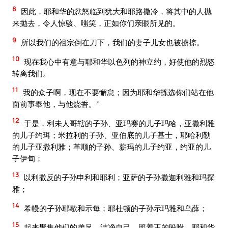
8
因此，耶和华的忿怒临到犹大和耶路撒冷，将其中的人抛
来抛去，令人惊骇、嗤笑，正如你们亲眼所见的。
9
所以我们的祖宗倒在刀下，我们的妻子儿女也被掳掠。
10
现在我心中有意与耶和华以色列的神立约，好使他的烈怒
转离我们。
11
我的众子啊，现在不要懈怠；因为耶和华拣选你们站在他
面前事奉他，与他烧香。”
12
于是，利未人哥辖的子孙、亚玛赛的儿子玛哈，亚撒利雅
的儿子约珥；米拉利的子孙、亚伯底的儿子基士，耶哈利勒
的儿子亚撒利雅；革顺的子孙、薪玛的儿子约亚，约亚的儿
子伊甸；
13
以利撒反的子孙申利和耶利；亚萨的子孙撒迦利雅和玛探
雅；
14
希幔的子孙耶歇和示每；耶杜顿的子孙示玛雅和乌薛；
15
起来聚集他们的弟兄，洁净自己，照着王的吩咐、耶和华