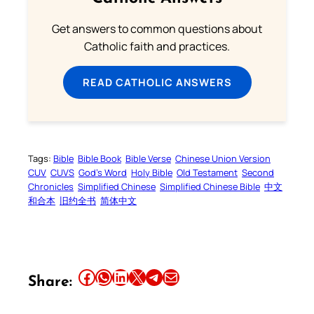
Get answers to common questions about
Catholic faith and practices.
READ CATHOLIC ANSWERS
Tags:
Bible
Bible Book
Bible Verse
Chinese Union Version
CUV
CUVS
God’s Word
Holy Bible
Old Testament
Second
Chronicles
Simplified Chinese
Simplified Chinese Bible
中文
和合本
旧约全书
简体中文
Share this article on Facebook
Share this article on WhatsApp
Share this article on LinkedIn
Share this article on X
Share this article on Telegram
Email this Article
Share: