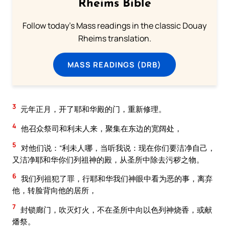
Rheims Bible
Follow today's Mass readings in the classic Douay
Rheims translation.
MASS READINGS (DRB)
3
元年正月，开了耶和华殿的门，重新修理。
4
他召众祭司和利未人来，聚集在东边的宽阔处，
5
对他们说：“利未人哪，当听我说：现在你们要洁净自己，
又洁净耶和华你们列祖神的殿，从圣所中除去污秽之物。
6
我们列祖犯了罪，行耶和华我们神眼中看为恶的事，离弃
他，转脸背向他的居所，
7
封锁廊门，吹灭灯火，不在圣所中向以色列神烧香，或献
燔祭。