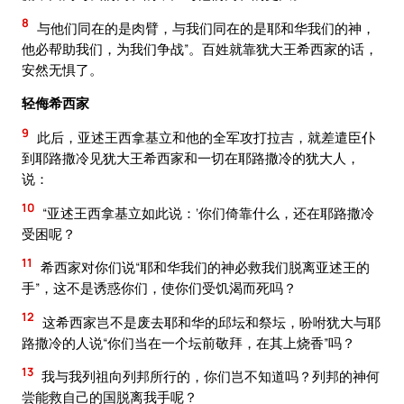
8
与他们同在的是肉臂，与我们同在的是耶和华我们的神，
他必帮助我们，为我们争战”。百姓就靠犹大王希西家的话，
安然无惧了。
轻侮希西家
9
此后，亚述王西拿基立和他的全军攻打拉吉，就差遣臣仆
到耶路撒冷见犹大王希西家和一切在耶路撒冷的犹大人，
说：
10
“亚述王西拿基立如此说：‘你们倚靠什么，还在耶路撒冷
受困呢？
11
希西家对你们说“耶和华我们的神必救我们脱离亚述王的
手”，这不是诱惑你们，使你们受饥渴而死吗？
12
这希西家岂不是废去耶和华的邱坛和祭坛，吩咐犹大与耶
路撒冷的人说“你们当在一个坛前敬拜，在其上烧香”吗？
13
我与我列祖向列邦所行的，你们岂不知道吗？列邦的神何
尝能救自己的国脱离我手呢？