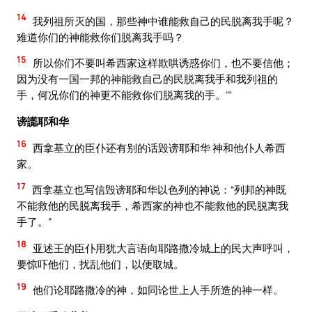
14
我列祖所灭的国，那些神中谁能救自己的民脱离我手呢？
难道你们的神能救你们脱离我手吗？
15
所以你们不要叫希西家这样欺哄诱惑你们，也不要信他；
因为没有一国一邦的神能救自己的民脱离我手和我列祖的
手，何况你们的神更不能救你们脱离我的手。’”
谤讟耶和华
16
西拿基立的臣仆还有别的话毁谤耶和华 神和他仆人希西
家。
17
西拿基立也写信毁谤耶和华以色列的神说：“列邦的神既
不能救他的民脱离我手，希西家的神也不能救他的民脱离我
手了。”
18
亚述王的臣仆用犹大言语向耶路撒冷城上的民大声呼叫，
要惊吓他们，扰乱他们，以便取城。
19
他们论耶路撒冷的神，如同论世上人手所造的神一样。