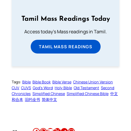
Tamil Mass Readings Today
Access today's Mass readings in Tamil.
TAMIL MASS READINGS
Tags:
Bible
Bible Book
Bible Verse
Chinese Union Version
CUV
CUVS
God’s Word
Holy Bible
Old Testament
Second
Chronicles
Simplified Chinese
Simplified Chinese Bible
中文
和合本
旧约全书
简体中文