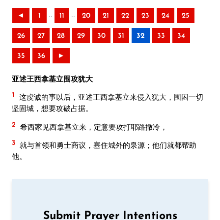
..
..
◄
1
11
20
21
22
23
24
25
26
27
28
29
30
31
32
33
34
35
36
►
亚述王西拿基立围攻犹大
1
这虔诚的事以后，亚述王西拿基立来侵入犹大，围困一切
坚固城，想要攻破占据。
2
希西家见西拿基立来，定意要攻打耶路撒冷，
3
就与首领和勇士商议，塞住城外的泉源；他们就都帮助
他。
Submit Prayer Intentions