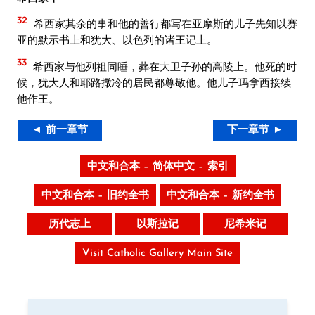
32
希西家其余的事和他的善行都写在亚摩斯的儿子先知以赛
亚的默示书上和犹大、以色列的诸王记上。
33
希西家与他列祖同睡，葬在大卫子孙的高陵上。他死的时
候，犹大人和耶路撒冷的居民都尊敬他。他儿子玛拿西接续
他作王。
◄ 前一章节
下一章节 ►
中文和合本 – 简体中文 – 索引
中文和合本 – 旧约全书
中文和合本 – 新约全书
历代志上
以斯拉记
尼希米记
Visit Catholic Gallery Main Site