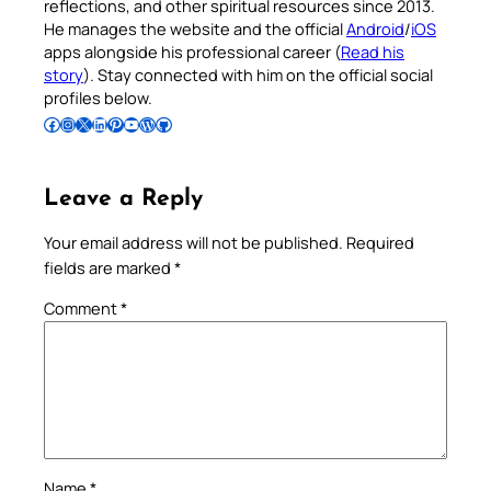
reflections, and other spiritual resources since 2013.
He manages the website and the official
Android
/
iOS
apps alongside his professional career (
Read his
story
). Stay connected with him on the official social
profiles below.
Follow Pradeep on Facebook
Follow Pradeep on Instagram
Follow Pradeep on X
Follow Pradeep on LinkedIn
Follow Pradeep on Pinterest
Subscribe to Pradeep’s Youtube Channel
Follow Pradeep on WordPress
Follow Pradeep on GitHub
Leave a Reply
Your email address will not be published.
Required
fields are marked
*
Comment
*
Name
*