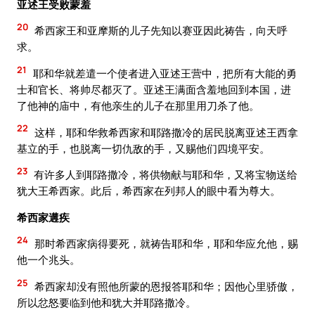
亚述王受败蒙羞
20
希西家王和亚摩斯的儿子先知以赛亚因此祷告，向天呼
求。
21
耶和华就差遣一个使者进入亚述王营中，把所有大能的勇
士和官长、将帅尽都灭了。亚述王满面含羞地回到本国，进
了他神的庙中，有他亲生的儿子在那里用刀杀了他。
22
这样，耶和华救希西家和耶路撒冷的居民脱离亚述王西拿
基立的手，也脱离一切仇敌的手，又赐他们四境平安。
23
有许多人到耶路撒冷，将供物献与耶和华，又将宝物送给
犹大王希西家。此后，希西家在列邦人的眼中看为尊大。
希西家遘疾
24
那时希西家病得要死，就祷告耶和华，耶和华应允他，赐
他一个兆头。
25
希西家却没有照他所蒙的恩报答耶和华；因他心里骄傲，
所以忿怒要临到他和犹大并耶路撒冷。