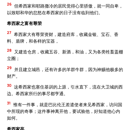
26
但希西家和耶路撒冷的居民觉得心里骄傲，就一同自卑，
以致耶和华的忿怒在希西家的日子没有临到他们。
希西家之富有尊荣
27
希西家大有尊荣资财，建造府库，收藏金银、宝石、香
料、盾牌，和各样的宝器，
28
又建造仓房，收藏五谷、新酒，和油，又为各类牲畜盖棚
立圈；
29
并且建立城邑，还有许多的羊群牛群，因为神赐他极多的
财产。
30
这希西家也塞住基训的上源，引水直下，流在大卫城的西
边。希西家所行的事尽都亨通。
31
惟有一件事，就是巴比伦王差遣使者来见希西家，访问国
中所现的奇事；这件事神离开他，要试验他，好知道他心内
如何。
希西家卒