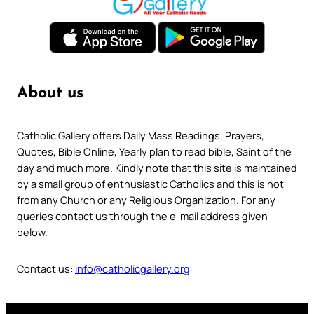
About us
Catholic Gallery offers Daily Mass Readings, Prayers,
Quotes, Bible Online, Yearly plan to read bible, Saint of the
day and much more. Kindly note that this site is maintained
by a small group of enthusiastic Catholics and this is not
from any Church or any Religious Organization. For any
queries contact us through the e-mail address given
below.
Contact us:
info@catholicgallery.org