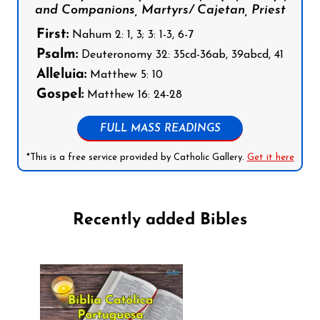
and Companions, Martyrs/ Cajetan, Priest
First:
Nahum 2: 1, 3; 3: 1-3, 6-7
Psalm:
Deuteronomy 32: 35cd-36ab, 39abcd, 41
Alleluia:
Matthew 5: 10
Gospel:
Matthew 16: 24-28
FULL MASS READINGS
*This is a free service provided by Catholic Gallery.
Get it here
Recently added Bibles