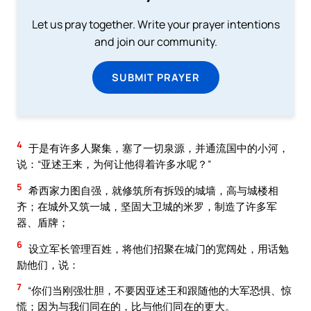
Let us pray together. Write your prayer intentions
and join our community.
SUBMIT PRAYER
4
于是有许多人聚集，塞了一切泉源，并通流国中的小河，
说：“亚述王来，为何让他得着许多水呢？”
5
希西家力图自强，就修筑所有拆毁的城墙，高与城楼相
齐；在城外又筑一城，坚固大卫城的米罗，制造了许多军
器、盾牌；
6
设立军长管理百姓，将他们招聚在城门的宽阔处，用话勉
励他们，说：
7
“你们当刚强壮胆，不要因亚述王和跟随他的大军恐惧、惊
慌；因为与我们同在的，比与他们同在的更大。