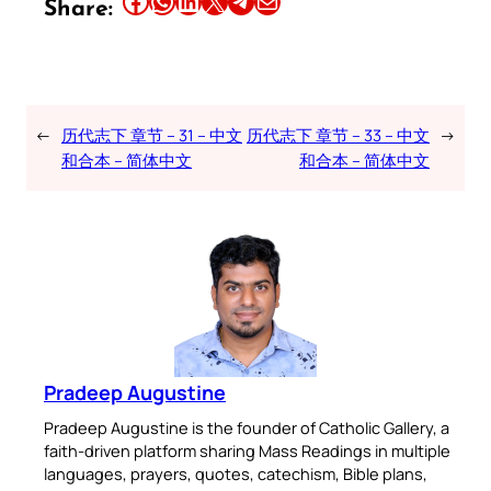
Share this article on Facebook
Share this article on WhatsApp
Share this article on LinkedIn
Share this article on X
Share this article on Telegram
Email this Article
Share:
←
历代志下 章节 – 31 – 中文
历代志下 章节 – 33 – 中文
→
和合本 – 简体中文
和合本 – 简体中文
Pradeep Augustine
Pradeep Augustine is the founder of Catholic Gallery, a
faith-driven platform sharing Mass Readings in multiple
languages, prayers, quotes, catechism, Bible plans,