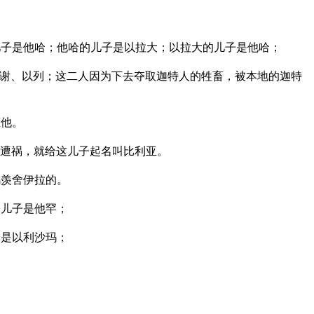
子是他哈；他哈的儿子是以拉大；以拉大的儿子是他哈；
谢、以列；这二人因为下去夺取迦特人的牲畜，被本地的迦特
慰他。
遭祸，就给这儿子起名叫比利亚。
乌羡舍伊拉的。
的儿子是他罕；
子是以利沙玛；