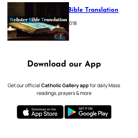
Webster Bible Translation
October 11, 2018
Download our App
Get our official
Catholic Gallery app
for daily Mass
readings, prayers & more