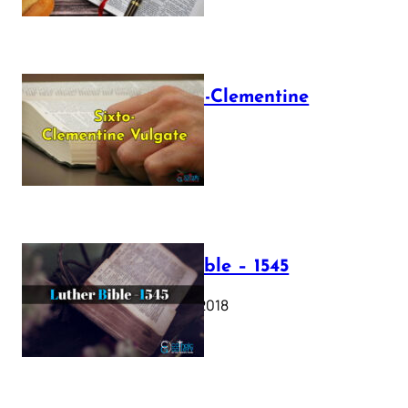
The Sixto-Clementine
Vulgate
July 12, 2025
Luther Bible – 1545
October 17, 2018