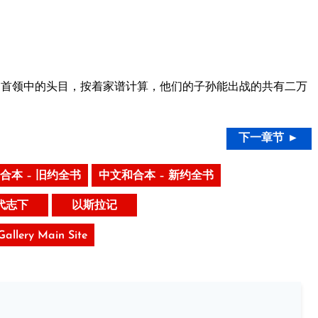
首领中的头目，按着家谱计算，他们的子孙能出战的共有二万
下一章节 ►
合本 – 旧约全书
中文和合本 – 新约全书
代志下
以斯拉记
 Gallery Main Site