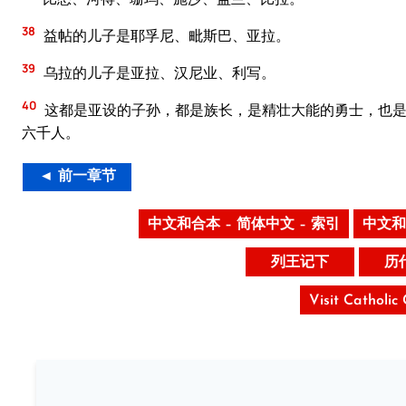
38
益帖的儿子是耶孚尼、毗斯巴、亚拉。
39
乌拉的儿子是亚拉、汉尼业、利写。
40
这都是亚设的子孙，都是族长，是精壮大能的勇士，也是
六千人。
◄ 前一章节
中文和合本 – 简体中文 – 索引
中文和
列王记下
历
Visit Catholic