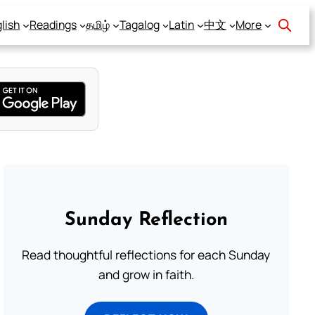
lish
Readings
தமிழ்
Tagalog
Latin
中文
More
Sunday Reflection
Read thoughtful reflections for each Sunday
and grow in faith.