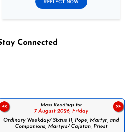
REFLECT NOW
Stay Connected
on Facebook
Follow us on Instagram
Follow us on X
Subscribe to our YouTube Channel
Follow us on WhatsApp
Mass Readings for
<<
>>
7 August 2026,
Friday
Ordinary Weekday/ Sixtus II, Pope, Martyr, and
Companions, Martyrs/ Cajetan, Priest