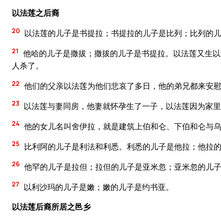
以法莲之后裔
20
以法莲的儿子是书提拉；书提拉的儿子是比列；比列的儿
21
他哈的儿子是撒拔；撒拔的儿子是书提拉。以法莲又生以
人杀了。
22
他们的父亲以法莲为他们悲哀了多日，他的弟兄都来安
23
以法莲与妻同房，他妻就怀孕生了一子，以法莲因为家里
24
他的女儿名叫舍伊拉，就是建筑上伯和仑、下伯和仑与
25
比利阿的儿子是利法和利悉。利悉的儿子是他拉；他拉
26
他罕的儿子是拉但；拉但的儿子是亚米忽；亚米忽的儿
27
以利沙玛的儿子是嫩；嫩的儿子是约书亚。
以法莲后裔所居之邑乡