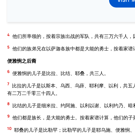
4
他们所率领的，按着宗族出战的军队，共有三万六千人，
5
他们的族弟兄在以萨迦各族中都是大能的勇士，按着家谱
便雅悯之后裔
6
便雅悯的儿子是比拉、比结、耶叠，共三人。
7
比拉的儿子是以斯本、乌西、乌薛、耶利摩、以利，共五
有二万二千零三十四人。
8
比结的儿子是细米拉、约阿施、以利以谢、以利约乃、暗
9
他们都是族长，是大能的勇士。按着家谱计算，他们的子
10
耶叠的儿子是比勒罕；比勒罕的儿子是耶乌施、便雅悯、