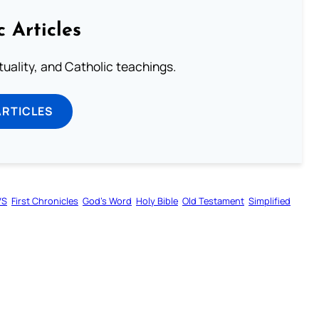
c Articles
rituality, and Catholic teachings.
ARTICLES
VS
First Chronicles
God’s Word
Holy Bible
Old Testament
Simplified