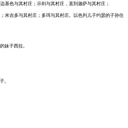
边基色与其村庄；示剑与其村庄，直到迦萨与其村庄；
；米吉多与其村庄；多珥与其村庄。以色列儿子约瑟的子孙住
的妹子西拉。
子。