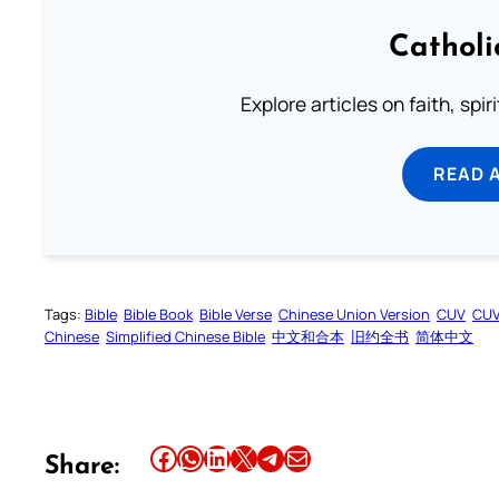
Catholi
Explore articles on faith, spi
READ 
Tags:
Bible
Bible Book
Bible Verse
Chinese Union Version
CUV
CU
Chinese
Simplified Chinese Bible
中文和合本
旧约全书
简体中文
Share this article on Facebook
Share this article on WhatsApp
Share this article on LinkedIn
Share this article on X
Share this article on Telegram
Email this Article
Share: