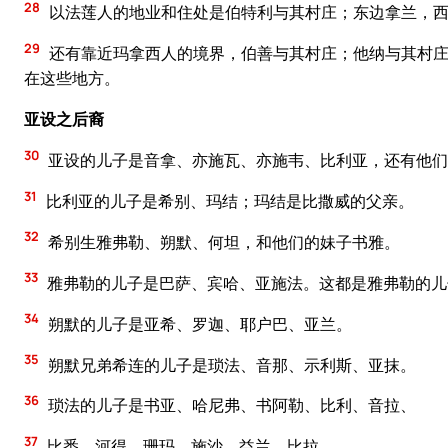
28
以法莲人的地业和住处是伯特利与其村庄；东边拿兰，西
29
还有靠近玛拿西人的境界，伯善与其村庄；他纳与其村庄
在这些地方。
亚设之后裔
30
亚设的儿子是音拿、亦施瓦、亦施韦、比利亚，还有他们
31
比利亚的儿子是希别、玛结；玛结是比撒威的父亲。
32
希别生雅弗勒、朔默、何坦，和他们的妹子书雅。
33
雅弗勒的儿子是巴萨、宾哈、亚施法。这都是雅弗勒的儿
34
朔默的儿子是亚希、罗迦、耶户巴、亚兰。
35
朔默兄弟希连的儿子是琐法、音那、示利斯、亚抹。
36
琐法的儿子是书亚、哈尼弗、书阿勒、比利、音拉、
37
比悉、河得、珊玛、施沙、益兰、比拉。