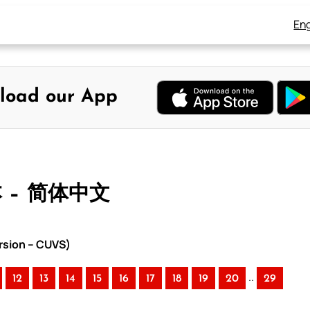
Eng
load our App
本 – 简体中文
rsion – CUVS)
..
12
13
14
15
16
17
18
19
20
29