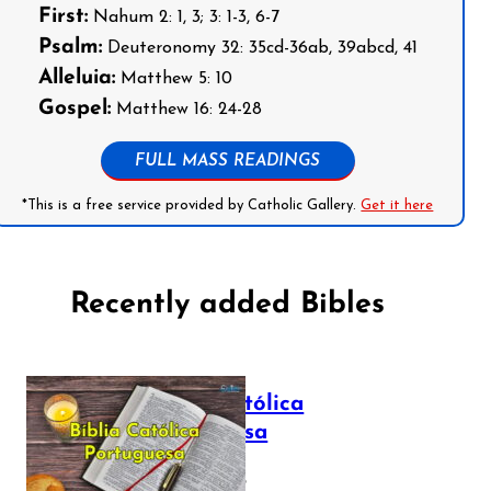
First:
Nahum 2: 1, 3; 3: 1-3, 6-7
Psalm:
Deuteronomy 32: 35cd-36ab, 39abcd, 41
Alleluia:
Matthew 5: 10
Gospel:
Matthew 16: 24-28
FULL MASS READINGS
*This is a free service provided by Catholic Gallery.
Get it here
Recently added Bibles
Bíblia Católica
Portuguesa
July 16, 2025