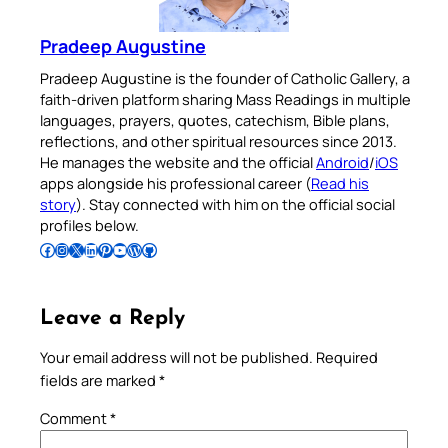
Pradeep Augustine
Pradeep Augustine is the founder of Catholic Gallery, a
faith-driven platform sharing Mass Readings in multiple
languages, prayers, quotes, catechism, Bible plans,
reflections, and other spiritual resources since 2013.
He manages the website and the official
Android
/
iOS
apps alongside his professional career (
Read his
story
). Stay connected with him on the official social
profiles below.
Follow Pradeep on Facebook
Follow Pradeep on Instagram
Follow Pradeep on X
Follow Pradeep on LinkedIn
Follow Pradeep on Pinterest
Subscribe to Pradeep’s Youtube Channel
Follow Pradeep on WordPress
Follow Pradeep on GitHub
Leave a Reply
Your email address will not be published.
Required
fields are marked
*
Comment
*