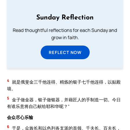
Sunday Reflection
Read thoughtful reflections for each Sunday and
grow in faith.
REFLECT NOW
4
就是俄斐金三千他连得、精炼的银子七千他连得，以贴殿
墙。
5
金子做金器，银子做银器，并藉匠人的手制造一切。今日
有谁乐意将自己献给耶和华呢？”
会众尽心乐输
6
于是，众族长和以色列各支派的首领、千夫长、百夫长，