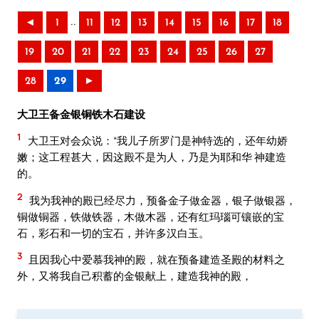
..
◄
1
11
12
13
14
15
16
17
18
19
20
21
22
23
24
25
26
27
28
29
►
大卫王备金银铜铁木石建设
1
大卫王对会众说：“我儿子所罗门是神特选的，还年幼娇
嫩；这工程甚大，因这殿不是为人，乃是为耶和华 神建造
的。
2
我为我神的殿已经尽力，预备金子做金器，银子做银器，
铜做铜器，铁做铁器，木做木器，还有红玛瑙可镶嵌的宝
石，彩石和一切的宝石，并许多汉白玉。
3
且因我心中爱慕我神的殿，就在预备建造圣殿的材料之
外，又将我自己积蓄的金银献上，建造我神的殿，