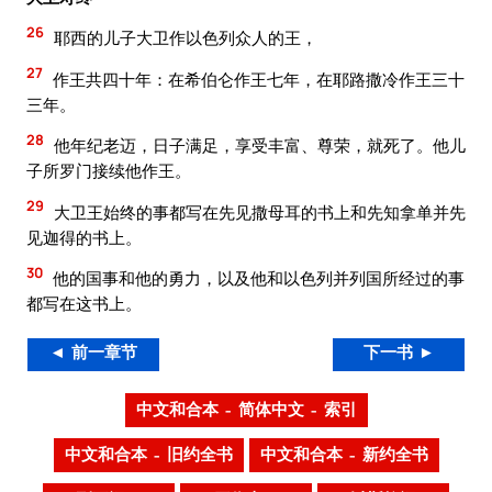
26
耶西的儿子大卫作以色列众人的王，
27
作王共四十年：在希伯仑作王七年，在耶路撒冷作王三十
三年。
28
他年纪老迈，日子满足，享受丰富、尊荣，就死了。他儿
子所罗门接续他作王。
29
大卫王始终的事都写在先见撒母耳的书上和先知拿单并先
见迦得的书上。
30
他的国事和他的勇力，以及他和以色列并列国所经过的事
都写在这书上。
◄ 前一章节
下一书 ►
中文和合本 – 简体中文 – 索引
中文和合本 – 旧约全书
中文和合本 – 新约全书