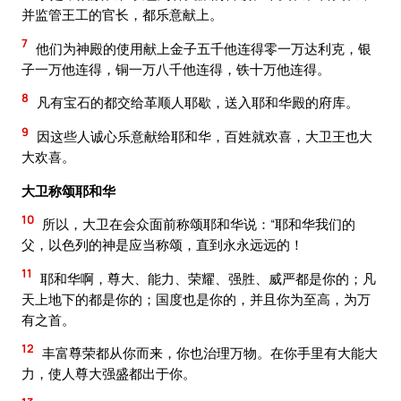
并监管王工的官长，都乐意献上。
7
他们为神殿的使用献上金子五千他连得零一万达利克，银
子一万他连得，铜一万八千他连得，铁十万他连得。
8
凡有宝石的都交给革顺人耶歇，送入耶和华殿的府库。
9
因这些人诚心乐意献给耶和华，百姓就欢喜，大卫王也大
大欢喜。
大卫称颂耶和华
10
所以，大卫在会众面前称颂耶和华说：“耶和华我们的
父，以色列的神是应当称颂，直到永永远远的！
11
耶和华啊，尊大、能力、荣耀、强胜、威严都是你的；凡
天上地下的都是你的；国度也是你的，并且你为至高，为万
有之首。
12
丰富尊荣都从你而来，你也治理万物。在你手里有大能大
力，使人尊大强盛都出于你。