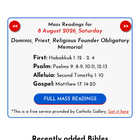
Mass Readings for
<<
>>
8 August 2026,
Saturday
Dominic, Priest, Religious Founder Obligatory
Memorial
First:
Habakkuk 1: 12 - 2: 4
Psalm:
Psalms 9: 8-9, 10-11, 12-13
Alleluia:
Second Timothy 1: 10
Gospel:
Matthew 17: 14-20
FULL MASS READINGS
*This is a free service provided by Catholic Gallery.
Get it here
Recently added Bibles