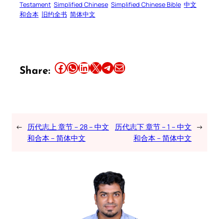
Testament
Simplified Chinese
Simplified Chinese Bible
中文
和合本
旧约全书
简体中文
Share this article on Facebook
Share this article on WhatsApp
Share this article on LinkedIn
Share this article on X
Share this article on Telegram
Email this Article
Share:
←
历代志上 章节 – 28 – 中文
历代志下 章节 – 1 – 中文
→
和合本 – 简体中文
和合本 – 简体中文