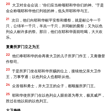
20
大卫对全会众说：“你们应当称颂耶和华你们的神。”于是
会众称颂耶和华他们列祖的神，低头拜耶和华与王。
21
次日，他们向耶和华献平安祭和燔祭，就是献公牛一千
只，公绵羊一千只，羊羔一千只，并同献的奠祭；又为以色
列众人献许多的祭。那日，他们在耶和华面前吃喝，大大欢
乐。
复膏所罗门立之为王
22
他们奉耶和华的命再膏大卫的儿子所罗门作王，又膏撒督
作祭司。
23
于是所罗门坐在耶和华所赐的位上，接续他父亲大卫作
王，万事亨通；以色列众人也都听从他。
24
众首领和勇士，并大卫王的众子，都顺服所罗门王。
25
耶和华使所罗门在以色列众人眼前甚为尊大，极其威严，
胜过在他以前的以色列王。
大卫寿终