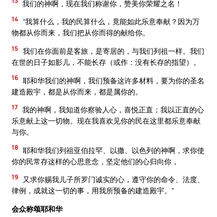
13
我们的神啊，现在我们称谢你，赞美你荣耀之名！
14
“我算什么，我的民算什么，竟能如此乐意奉献？因为万
物都从你而来，我们把从你而得的献给你。
15
我们在你面前是客旅，是寄居的，与我们列祖一样。我们
在世的日子如影儿，不能长存（或作：没有长存的指望）。
16
耶和华我们的神啊，我们预备这许多材料，要为你的圣名
建造殿宇，都是从你而来，都是属你的。
17
我的神啊，我知道你察验人心，喜悦正直；我以正直的心
乐意献上这一切物。现在我喜欢见你的民在这里都乐意奉献
与你。
18
耶和华我们列祖亚伯拉罕、以撒、以色列的神啊，求你使
你的民常存这样的心思意念，坚定他们的心归向你，
19
又求你赐我儿子所罗门诚实的心，遵守你的命令、法度、
律例，成就这一切的事，用我所预备的建造殿宇。”
会众称颂耶和华