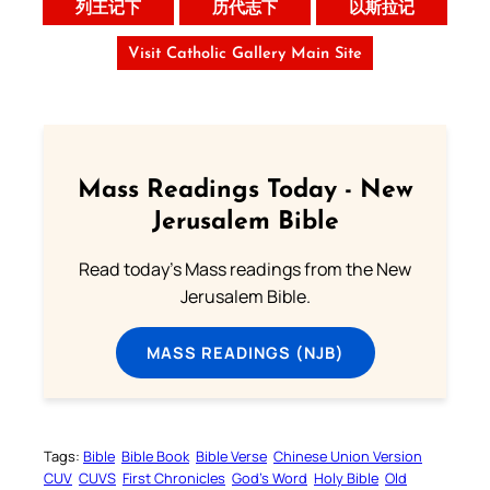
列王记下
历代志下
以斯拉记
Visit Catholic Gallery Main Site
Mass Readings Today - New
Jerusalem Bible
Read today's Mass readings from the New
Jerusalem Bible.
MASS READINGS (NJB)
Tags:
Bible
Bible Book
Bible Verse
Chinese Union Version
CUV
CUVS
First Chronicles
God’s Word
Holy Bible
Old