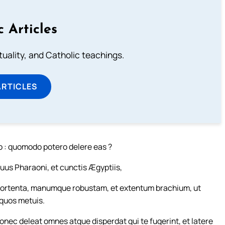
c Articles
rituality, and Catholic teachings.
ARTICLES
go : quomodo potero delere eas ?
uus Pharaoni, et cunctis Ægyptiis,
e portenta, manumque robustam, et extentum brachium, ut
 quos metuis.
onec deleat omnes atque disperdat qui te fugerint, et latere