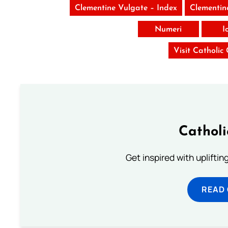
Clementine Vulgate – Index
Clementin
Numeri
I
Visit Catholic
Cathol
Get inspired with uplifti
READ