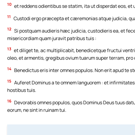
10
et reddens odientibus se statim, ita ut disperdat eos, et 
11
Custodi ergo præcepta et cæremonias atque judicia, quæ
12
Si postquam audieris hæc judicia, custodieris ea, et fec
misericordiam quam juravit patribus tuis :
13
et diliget te, ac multiplicabit, benedicetque fructui vent
oleo, et armentis, gregibus ovium tuarum super terram, pro qu
14
Benedictus eris inter omnes populos. Non erit apud te ste
15
Auferet Dominus a te omnem languorem : et infirmitates Æ
hostibus tuis.
16
Devorabis omnes populos, quos Dominus Deus tuus daturus
eorum, ne sint in ruinam tui.