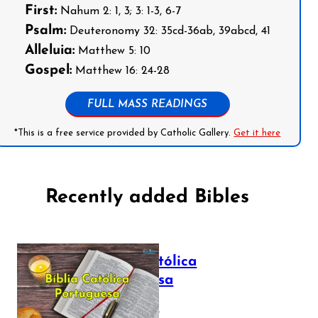
First:
Nahum 2: 1, 3; 3: 1-3, 6-7
Psalm:
Deuteronomy 32: 35cd-36ab, 39abcd, 41
Alleluia:
Matthew 5: 10
Gospel:
Matthew 16: 24-28
FULL MASS READINGS
*This is a free service provided by Catholic Gallery.
Get it here
Recently added Bibles
Bíblia Católica
Portuguesa
July 16, 2025