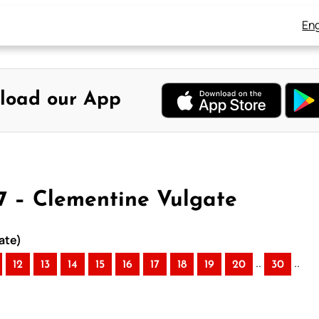
Eng
load our App
7 – Clementine Vulgate
ate)
..
..
12
13
14
15
16
17
18
19
20
30