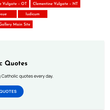
e Vulgate – OT
Clementine Vulgate – NT
osue
Iudicum
 Gallery Main Site
ic Quotes
ng Catholic quotes every day.
 QUOTES