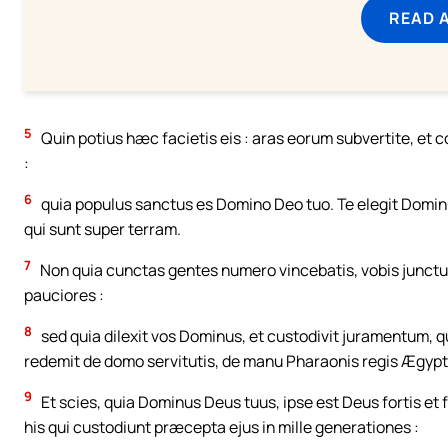
READ 
5
Quin potius hæc facietis eis : aras eorum subvertite, et c
:
6
quia populus sanctus es Domino Deo tuo. Te elegit Dominus
qui sunt super terram.
7
Non quia cunctas gentes numero vincebatis, vobis junctus
pauciores :
8
sed quia dilexit vos Dominus, et custodivit juramentum, quo
redemit de domo servitutis, de manu Pharaonis regis Ægypt
9
Et scies, quia Dominus Deus tuus, ipse est Deus fortis et 
his qui custodiunt præcepta ejus in mille generationes :