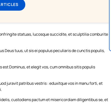
ARTICLES
onfringite statuas, lucosque succidite, et sculptilia comburite
 Deus tuus, ut sis ei populus peculiaris de cunctis populis,
 est Dominus, et elegit vos, cum omnibus sitis populis
d juravit patribus vestris : eduxitque vos in manu forti, et
i.
fidelis, custodiens pactum et misericordiam diligentibus se, et