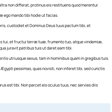
ultra non differat, protinus eis restituens quod merentur.
 ego mando tibi hodie ut facias.
eris, custodiet et Dominus Deus tuus pactum tibi, et
ris tui, et fructui terræ tuæ, frumento tuo, atque vindemiæ,
a juravit patribus tuis ut daret eam tibi.
rilis utriusque sexus, tam in hominibus quam in gregibus tuis.
gypti pessimas, quas novisti, non inferet tibi, sed cunctis
 est tibi. Non parcet eis oculus tuus, nec servies diis