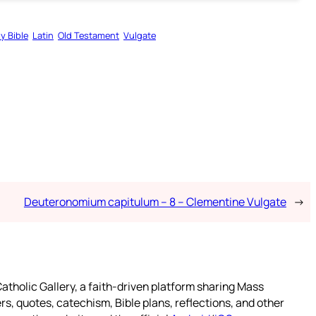
y Bible
Latin
Old Testament
Vulgate
Deuteronomium capitulum – 8 – Clementine Vulgate
→
atholic Gallery, a faith-driven platform sharing Mass
rs, quotes, catechism, Bible plans, reflections, and other