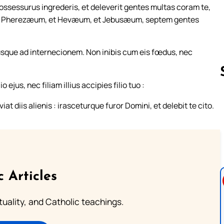
ssessurus ingrederis, et deleverit gentes multas coram te,
Pherezæum, et Hevæum, et Jebusæum, septem gentes
usque ad internecionem. Non inibis cum eis fœdus, nec
ejus, nec filiam illius accipies filio tuo :
t diis alienis : irasceturque furor Domini, et delebit te cito.
Follow us 
c Articles
rituality, and Catholic teachings.