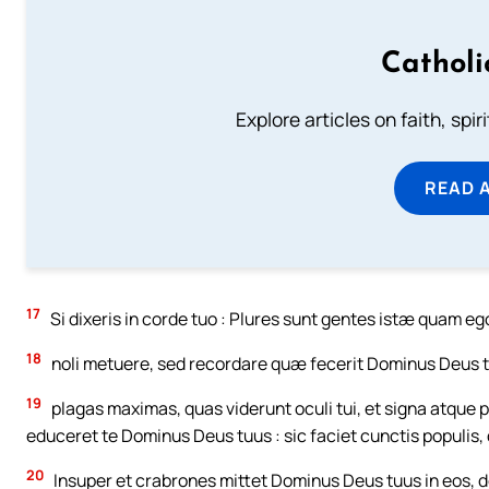
Catholi
Explore articles on faith, spi
READ 
17
Si dixeris in corde tuo : Plures sunt gentes istæ quam e
18
noli metuere, sed recordare quæ fecerit Dominus Deus t
19
plagas maximas, quas viderunt oculi tui, et signa atqu
educeret te Dominus Deus tuus : sic faciet cunctis populis,
20
Insuper et crabrones mittet Dominus Deus tuus in eos, d