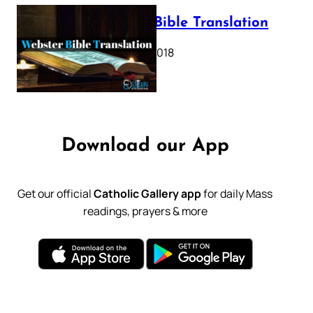
Webster Bible Translation
October 11, 2018
Download our App
Get our official
Catholic Gallery app
for daily Mass
readings, prayers & more