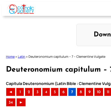
Skip
to
content
Down
Home
»
Latin
»
Deuteronomium capitulum – 7 – Clementine Vulgate
Deuteronomium capitulum – 
Capitula Deuteronomium (Latin Bible : Clementine Vulg
◄
1
2
3
4
5
6
7
8
9
10
11
34
►