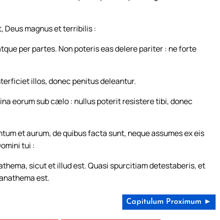
 Deus magnus et terribilis :
ue per partes. Non poteris eas delere pariter : ne forte
erficiet illos, donec penitus deleantur.
a eorum sub cælo : nullus poterit resistere tibi, donec
tum et aurum, de quibus facta sunt, neque assumes ex eis
omini tui :
thema, sicut et illud est. Quasi spurcitiam detestaberis, et
 anathema est.
Capitulum Proximum ►