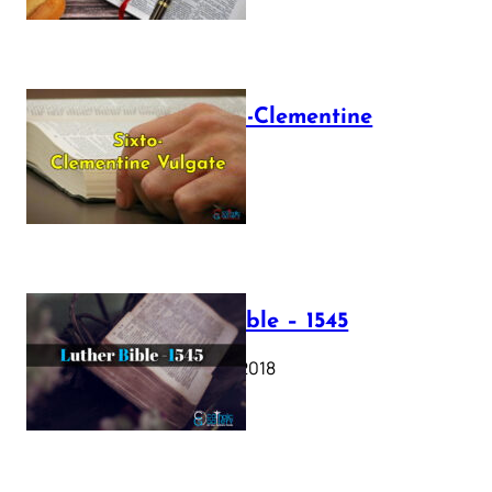
The Sixto-Clementine
Vulgate
July 12, 2025
Luther Bible – 1545
October 17, 2018