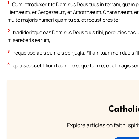
1
Cum introduxerit te Dominus Deus tuus in terram, quam po
Hethæum, et Gergezæum, et Amorrhæum, Chananæum, et 
multo majoris numeri quam tu es, et robustiores te :
2
tradideritque eas Dominus Deus tuus tibi, percuties eas 
misereberis earum,
3
neque sociabis cum eis conjugia. Filiam tuam non dabis filio 
4
quia seducet filium tuum, ne sequatur me, et ut magis servia
Catholi
Explore articles on faith, spi