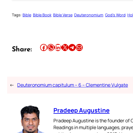
Tags:
Bible
Bible Book
Bible Verse
Deuteronomium
God’s Word
Hol
Share this article on Facebook
Share this article on WhatsApp
Share this article on LinkedIn
Share this article on X
Share this article on Telegram
Email this Article
Share:
←
Deuteronomium capitulum – 6 – Clementine Vulgate
Pradeep Augustine
Pradeep Augustine is the founder of C
Readings in multiple languages, praye