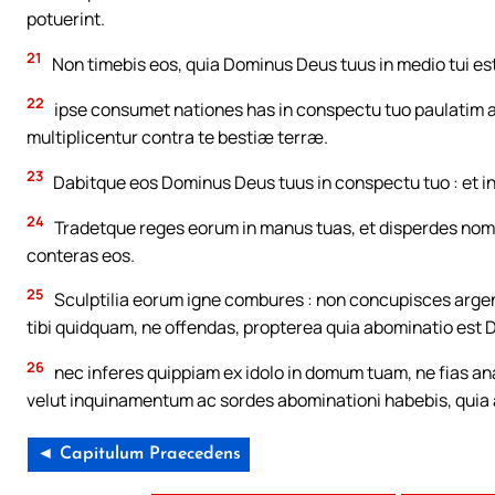
potuerint.
21
Non timebis eos, quia Dominus Deus tuus in medio tui est,
22
ipse consumet nationes has in conspectu tuo paulatim atq
multiplicentur contra te bestiæ terræ.
23
Dabitque eos Dominus Deus tuus in conspectu tuo : et int
24
Tradetque reges eorum in manus tuas, et disperdes nomin
conteras eos.
25
Sculptilia eorum igne combures : non concupisces argen
tibi quidquam, ne offendas, propterea quia abominatio est D
26
nec inferes quippiam ex idolo in domum tuam, ne fias ana
velut inquinamentum ac sordes abominationi habebis, quia
◄ Capitulum Praecedens