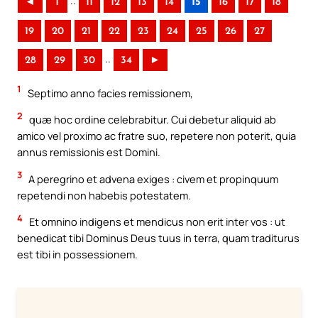
..
◄
1
11
12
13
14
15
16
17
18
19
20
21
22
23
24
25
26
27
..
28
29
30
34
►
1
Septimo anno facies remissionem,
2
quæ hoc ordine celebrabitur. Cui debetur aliquid ab
amico vel proximo ac fratre suo, repetere non poterit, quia
annus remissionis est Domini.
3
A peregrino et advena exiges : civem et propinquum
repetendi non habebis potestatem.
4
Et omnino indigens et mendicus non erit inter vos : ut
benedicat tibi Dominus Deus tuus in terra, quam traditurus
est tibi in possessionem.