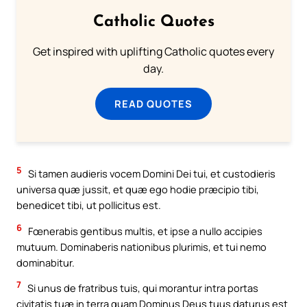
Catholic Quotes
Get inspired with uplifting Catholic quotes every
day.
READ QUOTES
5
Si tamen audieris vocem Domini Dei tui, et custodieris
universa quæ jussit, et quæ ego hodie præcipio tibi,
benedicet tibi, ut pollicitus est.
6
Fœnerabis gentibus multis, et ipse a nullo accipies
mutuum. Dominaberis nationibus plurimis, et tui nemo
dominabitur.
7
Si unus de fratribus tuis, qui morantur intra portas
civitatis tuæ in terra quam Dominus Deus tuus daturus est