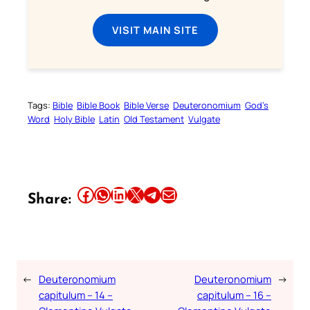
VISIT MAIN SITE
Tags:
Bible
Bible Book
Bible Verse
Deuteronomium
God’s
Word
Holy Bible
Latin
Old Testament
Vulgate
Share this article on Facebook
Share this article on WhatsApp
Share this article on LinkedIn
Share this article on X
Share this article on Telegram
Email this Article
Share:
←
Deuteronomium
Deuteronomium
→
capitulum – 14 –
capitulum – 16 –