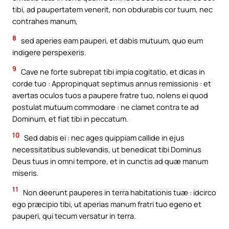
tibi, ad paupertatem venerit, non obdurabis cor tuum, nec
contrahes manum,
8
sed aperies eam pauperi, et dabis mutuum, quo eum
indigere perspexeris.
9
Cave ne forte subrepat tibi impia cogitatio, et dicas in
corde tuo : Appropinquat septimus annus remissionis : et
avertas oculos tuos a paupere fratre tuo, nolens ei quod
postulat mutuum commodare : ne clamet contra te ad
Dominum, et fiat tibi in peccatum.
10
Sed dabis ei : nec ages quippiam callide in ejus
necessitatibus sublevandis, ut benedicat tibi Dominus
Deus tuus in omni tempore, et in cunctis ad quæ manum
miseris.
11
Non deerunt pauperes in terra habitationis tuæ : idcirco
ego præcipio tibi, ut aperias manum fratri tuo egeno et
pauperi, qui tecum versatur in terra.