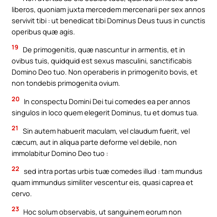
liberos, quoniam juxta mercedem mercenarii per sex annos
servivit tibi : ut benedicat tibi Dominus Deus tuus in cunctis
operibus quæ agis.
19
De primogenitis, quæ nascuntur in armentis, et in
ovibus tuis, quidquid est sexus masculini, sanctificabis
Domino Deo tuo. Non operaberis in primogenito bovis, et
non tondebis primogenita ovium.
20
In conspectu Domini Dei tui comedes ea per annos
singulos in loco quem elegerit Dominus, tu et domus tua.
21
Sin autem habuerit maculam, vel claudum fuerit, vel
cæcum, aut in aliqua parte deforme vel debile, non
immolabitur Domino Deo tuo :
22
sed intra portas urbis tuæ comedes illud : tam mundus
quam immundus similiter vescentur eis, quasi caprea et
cervo.
23
Hoc solum observabis, ut sanguinem eorum non