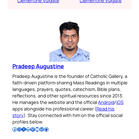
Clementine Vulgate
Clementine Vulgate
Pradeep Augustine
Pradeep Augustine is the founder of Catholic Gallery, a
faith-driven platform sharing Mass Readings in multiple
languages, prayers, quotes, catechism, Bible plans,
reflections, and other spiritual resources since 2013.
He manages the website and the official
Android
/
iOS
apps alongside his professional career (
Read his
story
). Stay connected with him on the official social
profiles below.
Follow Pradeep on Facebook
Follow Pradeep on Instagram
Follow Pradeep on X
Follow Pradeep on LinkedIn
Follow Pradeep on Pinterest
Subscribe to Pradeep’s Youtube Channel
Follow Pradeep on WordPress
Follow Pradeep on GitHub