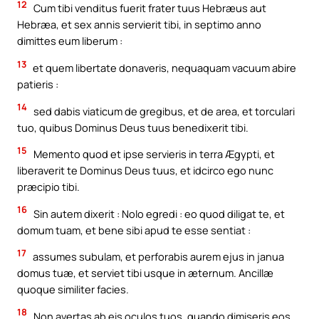
12
Cum tibi venditus fuerit frater tuus Hebræus aut
Hebræa, et sex annis servierit tibi, in septimo anno
dimittes eum liberum :
13
et quem libertate donaveris, nequaquam vacuum abire
patieris :
14
sed dabis viaticum de gregibus, et de area, et torculari
tuo, quibus Dominus Deus tuus benedixerit tibi.
15
Memento quod et ipse servieris in terra Ægypti, et
liberaverit te Dominus Deus tuus, et idcirco ego nunc
præcipio tibi.
16
Sin autem dixerit : Nolo egredi : eo quod diligat te, et
domum tuam, et bene sibi apud te esse sentiat :
17
assumes subulam, et perforabis aurem ejus in janua
domus tuæ, et serviet tibi usque in æternum. Ancillæ
quoque similiter facies.
18
Non avertas ab eis oculos tuos, quando dimiseris eos