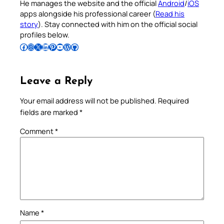
He manages the website and the official
Android
/
iOS
apps alongside his professional career (
Read his
story
). Stay connected with him on the official social
profiles below.
Follow Pradeep on Facebook
Follow Pradeep on Instagram
Follow Pradeep on X
Follow Pradeep on LinkedIn
Follow Pradeep on Pinterest
Subscribe to Pradeep’s Youtube Channel
Follow Pradeep on WordPress
Follow Pradeep on GitHub
Leave a Reply
Your email address will not be published.
Required
fields are marked
*
Comment
*
Name
*