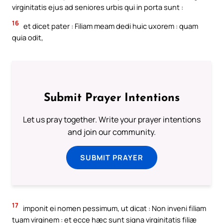
virginitatis ejus ad seniores urbis qui in porta sunt :
16
et dicet pater : Filiam meam dedi huic uxorem : quam
quia odit,
Submit Prayer Intentions
Let us pray together. Write your prayer intentions
and join our community.
SUBMIT PRAYER
17
imponit ei nomen pessimum, ut dicat : Non inveni filiam
tuam virginem : et ecce hæc sunt signa virginitatis filiæ