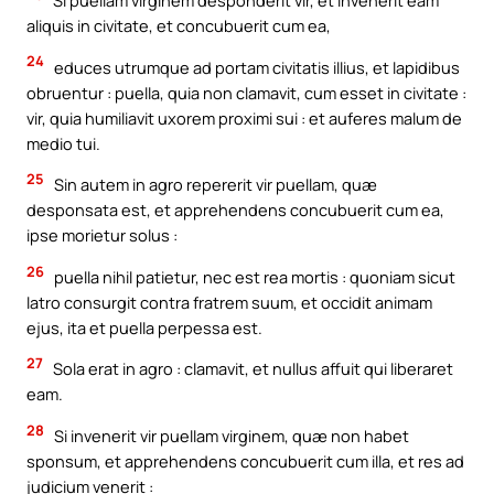
Si puellam virginem desponderit vir, et invenerit eam
aliquis in civitate, et concubuerit cum ea,
24
educes utrumque ad portam civitatis illius, et lapidibus
obruentur : puella, quia non clamavit, cum esset in civitate :
vir, quia humiliavit uxorem proximi sui : et auferes malum de
medio tui.
25
Sin autem in agro repererit vir puellam, quæ
desponsata est, et apprehendens concubuerit cum ea,
ipse morietur solus :
26
puella nihil patietur, nec est rea mortis : quoniam sicut
latro consurgit contra fratrem suum, et occidit animam
ejus, ita et puella perpessa est.
27
Sola erat in agro : clamavit, et nullus affuit qui liberaret
eam.
28
Si invenerit vir puellam virginem, quæ non habet
sponsum, et apprehendens concubuerit cum illa, et res ad
judicium venerit :