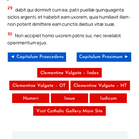
29
dabit qui dormivit cum ea, patri puellæ quinquaginta
siclos argenti, et habebit eam uxorem, quia humiliavit illam :
non poterit dimittere eam cunctis diebus vitæ suæ.
30
Non accipiet homo uxorem patris sui, nec revelabit
operimentum ejus.
◄ Capitulum Praecedens
Capitulum Proximum ►
Clementine Vulgate – Index
Clementine Vulgate – OT
Clementine Vulgate – NT
Numeri
Iosue
Iudicum
Visit Catholic Gallery Main Site