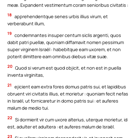
meæ. Expandent vestimentum coram senioribus civitatis :
18
apprehendentque senes urbis illius virum, et
verberabunt illum,
19
condemnantes insuper centum siclis argenti, quos
dabit patri puellæ, quoniam diffamavit nomen pessimum
super virginem Israël : habebitque eam uxorem, et non
poterit dimittere eam omnibus diebus vitæ suæ.
20
Quod si verum est quod objicit, et non est in puella
inventa virginitas,
21
ejicient eam extra fores domus patris sui, et lapidibus
obruent viri civitatis illius, et morietur : quoniam fecit nefas
in Israël, ut fornicaretur in domo patris sui : et auferes
malum de medio tui.
22
Si dormierit vir cum uxore alterius, uterque morietur, id
est, adulter et adultera : et auferes malum de Israël.
23