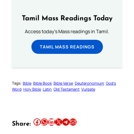
Tamil Mass Readings Today
Access today's Mass readings in Tamil.
TAMIL MASS READINGS
Tags:
Bible
Bible Book
Bible Verse
Deuteronomium
God’s
Word
Holy Bible
Latin
Old Testament
Vulgate
Share this article on Facebook
Share this article on WhatsApp
Share this article on LinkedIn
Share this article on X
Share this article on Telegram
Email this Article
Share: