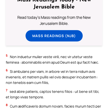
Mass Readings Today - New
Jerusalem Bible
Read today's Mass readings from the New
Jerusalem Bible.
MASS READINGS (NJB)
5
Non induetur mulier veste virili, nec vir utetur veste
feminea : abominabilis enim apud Deum est qui facit hæc.
6
Si ambulans per viam, in arbore vel in terra nidum avis
inveneris, et matrem pullis vel ovis desuper incubantem :
non tenebis eam cum filiis,
7
sed abire patieris, captos tenens filios : ut bene sit tibi,
et longo vivas tempore.
8
Cum ædificaveris domum novam, facies murum tecti per