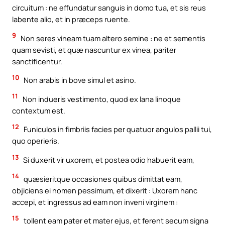
circuitum : ne effundatur sanguis in domo tua, et sis reus
labente alio, et in præceps ruente.
9
Non seres vineam tuam altero semine : ne et sementis
quam sevisti, et quæ nascuntur ex vinea, pariter
sanctificentur.
10
Non arabis in bove simul et asino.
11
Non indueris vestimento, quod ex lana linoque
contextum est.
12
Funiculos in fimbriis facies per quatuor angulos pallii tui,
quo operieris.
13
Si duxerit vir uxorem, et postea odio habuerit eam,
14
quæsieritque occasiones quibus dimittat eam,
objiciens ei nomen pessimum, et dixerit : Uxorem hanc
accepi, et ingressus ad eam non inveni virginem :
15
tollent eam pater et mater ejus, et ferent secum signa