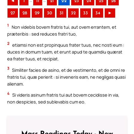
..
..
◄
1
11
21
22
23
24
25
26
27
28
29
30
31
32
33
34
►
1
Non videbis bovem fratris tui, aut ovem errantem, et
præteribis : sed reduces fratri tuo,
2
etiamsi non est propinquus frater tuus, nec nosti eum :
duces in domum tuam, et erunt apud te quamdiu quærat
ea frater tuus, et recipiat.
3
Similiter facies de asino, et de vestimento, et de omni re
fratris tui, quæ perierit : si inveneris eam, ne negligas quasi
alienam.
4
Si videris asinum fratris tui aut bovem cecidisse in via,
non despicies, sed sublevabis cum eo.