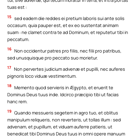
tuas est :
15
sed eadem die reddes ei pretium laboris sui ante solis
occasum, quia pauper est, et ex eo sustentat animam
suam : ne clamet contra te ad Dominum, et reputetur tibi in
peccatum.
16
Non occidentur patres pro filiis, nec filii pro patribus,
sed unusquisque pro peccato suo morietur.
17
Non pervertes judicium advenæ et pupilli, nec auferes
pignoris loco viduæ vestimentum.
18
Memento quod servieris in Ægypto, et eruerit te
Dominus Deus tuus inde. Idcirco præcipio tibi ut facias
hanc rem.
19
Quando messueris segetem in agro tuo, et oblitus
manipulum reliqueris, non reverteris, ut tollas illum : sed
advenam, et pupillum, et viduam auferre patieris, ut
benedicat tibi Dominus Deus tuus in omni opere manuum