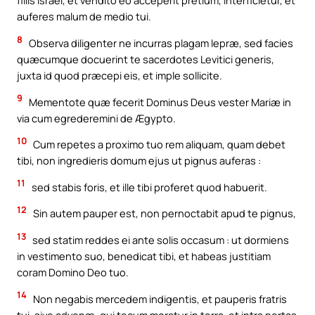
filiis Israël, et vendito eo acceperit pretium, interficietur, et
auferes malum de medio tui.
8
Observa diligenter ne incurras plagam lepræ, sed facies
quæcumque docuerint te sacerdotes Levitici generis,
juxta id quod præcepi eis, et imple sollicite.
9
Mementote quæ fecerit Dominus Deus vester Mariæ in
via cum egrederemini de Ægypto.
10
Cum repetes a proximo tuo rem aliquam, quam debet
tibi, non ingredieris domum ejus ut pignus auferas :
11
sed stabis foris, et ille tibi proferet quod habuerit.
12
Sin autem pauper est, non pernoctabit apud te pignus,
13
sed statim reddes ei ante solis occasum : ut dormiens
in vestimento suo, benedicat tibi, et habeas justitiam
coram Domino Deo tuo.
14
Non negabis mercedem indigentis, et pauperis fratris
tui, sive advenæ, qui tecum moratur in terra, et intra portas