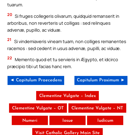
tuarum.
20
Si fruges collegeris olivarum, quidquid remanserit in
arboribus, non reverteris ut colligas : sed relinques
advenæ, pupillo, ac viduæ.
21
Si vindemiaveris vineam tuam, non colliges remanentes
racemos : sed cedent in usus advenæ, pupilli, ac viduæ.
22
Memento quod et tu servieris in Ægypto, et idcirco
præcipio tibi ut facias hanc rem.
◄ Capitulum Praecedens
Capitulum Proximum ►
Clementine Vulgate – Index
Clementine Vulgate – OT
Clementine Vulgate – NT
Numeri
Iosue
Iudicum
Visit Catholic Gallery Main Site