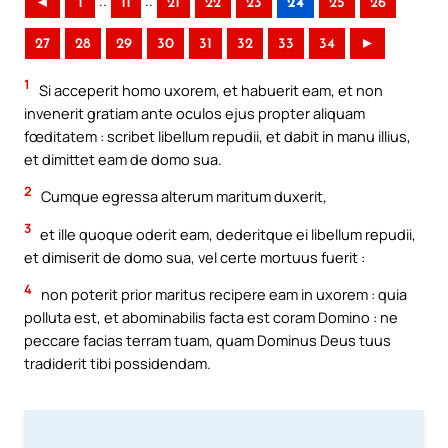
..
..
◄
1
11
21
22
23
24
25
26
27
28
29
30
31
32
33
34
►
1
Si acceperit homo uxorem, et habuerit eam, et non
invenerit gratiam ante oculos ejus propter aliquam
fœditatem : scribet libellum repudii, et dabit in manu illius,
et dimittet eam de domo sua.
2
Cumque egressa alterum maritum duxerit,
3
et ille quoque oderit eam, dederitque ei libellum repudii,
et dimiserit de domo sua, vel certe mortuus fuerit :
4
non poterit prior maritus recipere eam in uxorem : quia
polluta est, et abominabilis facta est coram Domino : ne
peccare facias terram tuam, quam Dominus Deus tuus
tradiderit tibi possidendam.