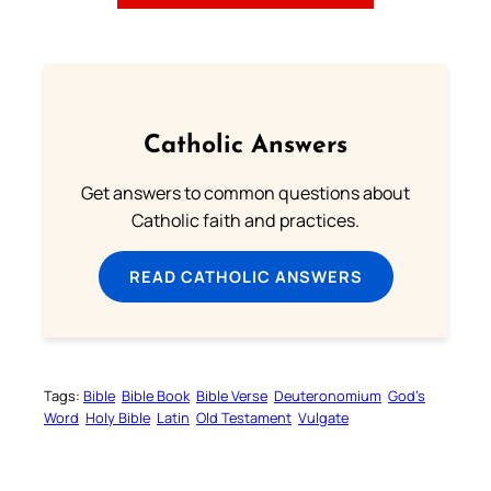
Catholic Answers
Get answers to common questions about
Catholic faith and practices.
READ CATHOLIC ANSWERS
Tags:
Bible
Bible Book
Bible Verse
Deuteronomium
God’s
Word
Holy Bible
Latin
Old Testament
Vulgate