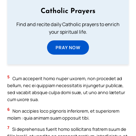
Catholic Prayers
Find and recite daily Catholic prayers to enrich
your spiritual life.
PRAY NOW
5
Cum acceperit homo nuper uxorem, non procedet ad
bellum, nec ei quippiam necessitatis injungetur publicæ,
sed vacabit absque culpa domi suæ, ut uno anno lætetur
cum uxore sua.
6
Non accipies loco pignoris inferiorem, et superiorem
molam : quia animam suam opposuit tibi.
7
Si deprehensus fuerit homo sollicitans fratrem suum de