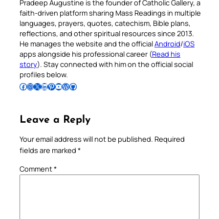
Pradeep Augustine is the founder of Catholic Gallery, a
faith-driven platform sharing Mass Readings in multiple
languages, prayers, quotes, catechism, Bible plans,
reflections, and other spiritual resources since 2013.
He manages the website and the official
Android
/
iOS
apps alongside his professional career (
Read his
story
). Stay connected with him on the official social
profiles below.
Follow Pradeep on Facebook
Follow Pradeep on Instagram
Follow Pradeep on X
Follow Pradeep on LinkedIn
Follow Pradeep on Pinterest
Subscribe to Pradeep’s Youtube Channel
Follow Pradeep on WordPress
Follow Pradeep on GitHub
Leave a Reply
Your email address will not be published.
Required
fields are marked
*
Comment
*