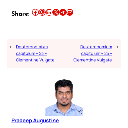
Share this article on Facebook
Share this article on WhatsApp
Share this article on LinkedIn
Share this article on X
Share this article on Telegram
Email this Article
Share:
←
Deuteronomium
Deuteronomium
→
capitulum – 23 –
capitulum – 25 –
Clementine Vulgate
Clementine Vulgate
Pradeep Augustine