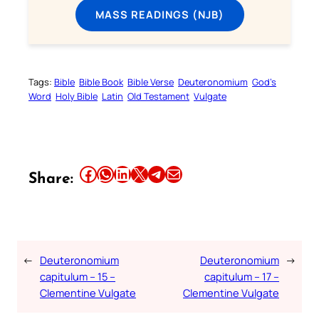
MASS READINGS (NJB)
Tags:
Bible
Bible Book
Bible Verse
Deuteronomium
God’s
Word
Holy Bible
Latin
Old Testament
Vulgate
Share this article on Facebook
Share this article on WhatsApp
Share this article on LinkedIn
Share this article on X
Share this article on Telegram
Email this Article
Share:
←
Deuteronomium
Deuteronomium
→
capitulum – 15 –
capitulum – 17 –
Clementine Vulgate
Clementine Vulgate