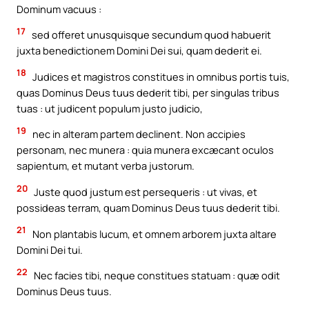
Dominum vacuus :
17
sed offeret unusquisque secundum quod habuerit
juxta benedictionem Domini Dei sui, quam dederit ei.
18
Judices et magistros constitues in omnibus portis tuis,
quas Dominus Deus tuus dederit tibi, per singulas tribus
tuas : ut judicent populum justo judicio,
19
nec in alteram partem declinent. Non accipies
personam, nec munera : quia munera excæcant oculos
sapientum, et mutant verba justorum.
20
Juste quod justum est persequeris : ut vivas, et
possideas terram, quam Dominus Deus tuus dederit tibi.
21
Non plantabis lucum, et omnem arborem juxta altare
Domini Dei tui.
22
Nec facies tibi, neque constitues statuam : quæ odit
Dominus Deus tuus.