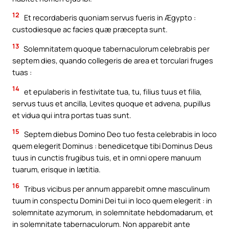
12
Et recordaberis quoniam servus fueris in Ægypto :
custodiesque ac facies quæ præcepta sunt.
13
Solemnitatem quoque tabernaculorum celebrabis per
septem dies, quando collegeris de area et torculari fruges
tuas :
14
et epulaberis in festivitate tua, tu, filius tuus et filia,
servus tuus et ancilla, Levites quoque et advena, pupillus
et vidua qui intra portas tuas sunt.
15
Septem diebus Domino Deo tuo festa celebrabis in loco
quem elegerit Dominus : benedicetque tibi Dominus Deus
tuus in cunctis frugibus tuis, et in omni opere manuum
tuarum, erisque in lætitia.
16
Tribus vicibus per annum apparebit omne masculinum
tuum in conspectu Domini Dei tui in loco quem elegerit : in
solemnitate azymorum, in solemnitate hebdomadarum, et
in solemnitate tabernaculorum. Non apparebit ante