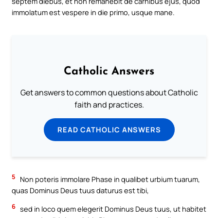
septem diebus, et non remanebit de carnibus ejus, quod
immolatum est vespere in die primo, usque mane.
Catholic Answers
Get answers to common questions about Catholic
faith and practices.
READ CATHOLIC ANSWERS
5
Non poteris immolare Phase in qualibet urbium tuarum,
quas Dominus Deus tuus daturus est tibi,
6
sed in loco quem elegerit Dominus Deus tuus, ut habitet