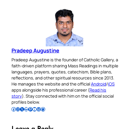
Pradeep Augustine
Pradeep Augustine is the founder of Catholic Gallery, a
faith-driven platform sharing Mass Readings in multiple
languages, prayers, quotes, catechism, Bible plans,
reflections, and other spiritual resources since 2013.
He manages the website and the official
Android
/
iOS
apps alongside his professional career (
Read his
story
). Stay connected with him on the official social
profiles below.
Follow Pradeep on Facebook
Follow Pradeep on Instagram
Follow Pradeep on X
Follow Pradeep on LinkedIn
Follow Pradeep on Pinterest
Subscribe to Pradeep’s Youtube Channel
Follow Pradeep on WordPress
Follow Pradeep on GitHub
Leave a Reply