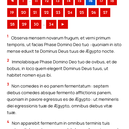
..
◄
1
11
12
13
14
15
16
17
18
19
20
21
22
23
24
25
26
27
..
28
29
30
34
►
1
Observa mensem novarum frugum, et verni primum
temporis, ut facias Phase Domino Deo tuo : quoniam in isto
mense eduxit te Dominus Deus tuus de Ægypto nocte.
2
Immolabisque Phase Domino Deo tuo de ovibus, et de
bobus, in loco quem elegerit Dominus Deus tuus, ut
habitet nomen ejus ibi.
3
Non comedes in eo panem fermentatum : septem
diebus comedes absque fermento afflictionis panem,
quoniam in pavore egressus es de Ægypto : ut memineris
diei egressionis tuæ de Ægypto, omnibus diebus vitæ
tuæ.
4
Non apparebit fermentum in omnibus terminis tuis