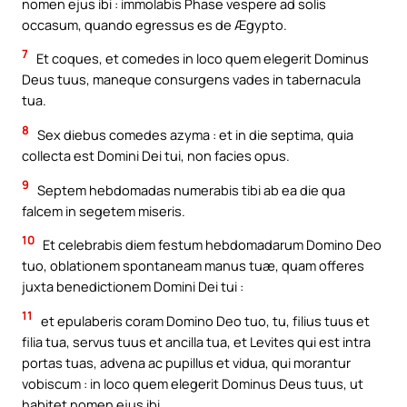
nomen ejus ibi : immolabis Phase vespere ad solis
occasum, quando egressus es de Ægypto.
7
Et coques, et comedes in loco quem elegerit Dominus
Deus tuus, maneque consurgens vades in tabernacula
tua.
8
Sex diebus comedes azyma : et in die septima, quia
collecta est Domini Dei tui, non facies opus.
9
Septem hebdomadas numerabis tibi ab ea die qua
falcem in segetem miseris.
10
Et celebrabis diem festum hebdomadarum Domino Deo
tuo, oblationem spontaneam manus tuæ, quam offeres
juxta benedictionem Domini Dei tui :
11
et epulaberis coram Domino Deo tuo, tu, filius tuus et
filia tua, servus tuus et ancilla tua, et Levites qui est intra
portas tuas, advena ac pupillus et vidua, qui morantur
vobiscum : in loco quem elegerit Dominus Deus tuus, ut
habitet nomen ejus ibi.