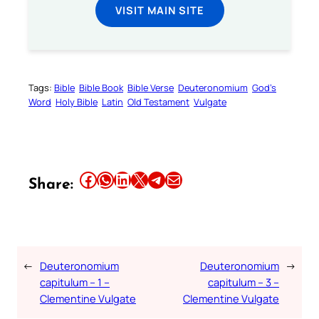
VISIT MAIN SITE
Tags:
Bible
Bible Book
Bible Verse
Deuteronomium
God’s
Word
Holy Bible
Latin
Old Testament
Vulgate
Share this article on Facebook
Share this article on WhatsApp
Share this article on LinkedIn
Share this article on X
Share this article on Telegram
Email this Article
Share:
←
Deuteronomium
Deuteronomium
→
capitulum – 1 –
capitulum – 3 –
Clementine Vulgate
Clementine Vulgate