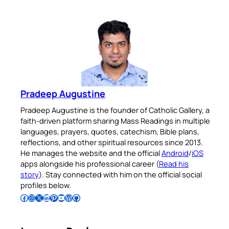
Pradeep Augustine
Pradeep Augustine is the founder of Catholic Gallery, a
faith-driven platform sharing Mass Readings in multiple
languages, prayers, quotes, catechism, Bible plans,
reflections, and other spiritual resources since 2013.
He manages the website and the official
Android
/
iOS
apps alongside his professional career (
Read his
story
). Stay connected with him on the official social
profiles below.
Follow Pradeep on Facebook
Follow Pradeep on Instagram
Follow Pradeep on X
Follow Pradeep on LinkedIn
Follow Pradeep on Pinterest
Subscribe to Pradeep’s Youtube Channel
Follow Pradeep on WordPress
Follow Pradeep on GitHub