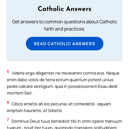
Catholic Answers
Get answers to common questions about Catholic
faith and practices.
READ CATHOLIC ANSWERS
5
Videte ergo diligenter ne moveamini contra eos. Neque
enim dabo vobis de terra eorum quantum potest unius
pedis calcare vestigium, quia in possessionem Esau dedi
montem Seir.
6
Cibos emetis ab eis pecunia, et comedetis : aquam
emptam haurietis, et bibetis.
7
Dominus Deus tuus benedixit tibi in omni opere manuum
tuarum : novit iter tuum, quomodo transieris solitudinem