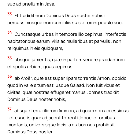
suo ad prælium in Jasa.
33
Et tradidit eum Dominus Deus noster nobis :
percussimusque eum cum filiis suis et omni populo suo.
34
Cunctasque urbes in tempore illo cepimus, interfectis
habitatoribus earum, viris ac mulieribus et parvulis : non
reliquimus in eis quidquam,
35
absque jumentis, quæ in partem venere prædantium :
et spoliis urbium, quas cepimus
36
ab Aroër, quæ est super ripam torrentis Arnon, oppido
quod in valle situm est, usque Galaad. Non fuit vicus et
civitas, quæ nostras effugeret manus : omnes tradidit
Dominus Deus noster nobis,
37
absque terra filiorum Ammon, ad quam non accessimus
: et cunctis quæ adjacent torrenti Jeboc, et urbibus
montanis, universisque locis, a quibus nos prohibuit
Dominus Deus noster.