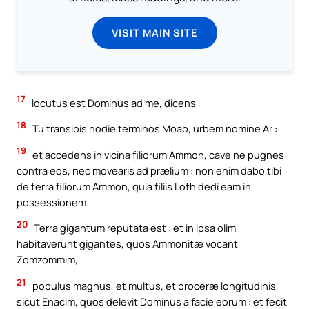
VISIT MAIN SITE
17
locutus est Dominus ad me, dicens :
18
Tu transibis hodie terminos Moab, urbem nomine Ar :
19
et accedens in vicina filiorum Ammon, cave ne pugnes
contra eos, nec movearis ad prælium : non enim dabo tibi
de terra filiorum Ammon, quia filiis Loth dedi eam in
possessionem.
20
Terra gigantum reputata est : et in ipsa olim
habitaverunt gigantes, quos Ammonitæ vocant
Zomzommim,
21
populus magnus, et multus, et proceræ longitudinis,
sicut Enacim, quos delevit Dominus a facie eorum : et fecit