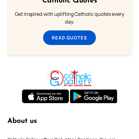
Catholic Quotes
Get inspired with uplifting Catholic quotes every
day.
READ QUOTES
About us