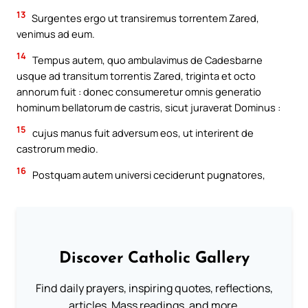
13
Surgentes ergo ut transiremus torrentem Zared,
venimus ad eum.
14
Tempus autem, quo ambulavimus de Cadesbarne
usque ad transitum torrentis Zared, triginta et octo
annorum fuit : donec consumeretur omnis generatio
hominum bellatorum de castris, sicut juraverat Dominus :
15
cujus manus fuit adversum eos, ut interirent de
castrorum medio.
16
Postquam autem universi ceciderunt pugnatores,
Discover Catholic Gallery
Find daily prayers, inspiring quotes, reflections,
articles, Mass readings, and more.