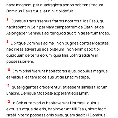
hanc magnam, per quadraginta annos habitans tecum
Dominus Deus tuus, et nihil tibi defuit.
8
Cumque transissemus fratres nostros filios Esau, qui
habitabant in Seir, per viam campestrem de Elath, et de
Asiongaber, venimus ad iter quod ducit in desertum Moab.
9
Dixitque Dominus ad me : Non pugnes contra Moabitas,
nec ineas adversus eos prælium : non enim dabo tibi
quidquam de terra eorum, quia filiis Loth tradidi Ar in
possessionem.
10
Emim primi fuerunt habitatores ejus, populus magnus,
et validus, et tam excelsus ut de Enacim stirpe,
11
quasi gigantes crederentur, et essent similes filiorum
Enacim. Denique Moabitæ appellant eos Emim.
12
In Seir autem prius habitaverunt Horrhæi : quibus
expulsis atque deletis, habitaverunt filii Esau, sicut fecit
Israël in terra possessionis suæ, quam dedit illi Dominus.