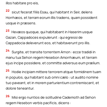
illos habitare pro eis,
22
sicut fecerat filiis Esau, qui habitant in Seir, delens
Horrhæos, et terram eorum illis tradens, quam possident
usque in præsens.
23
Hevæos quoque, qui habitabant in Haserim usque
Gazan, Cappadoces expulerunt : qui egressi de
Cappadocia deleverunt eos, et habitaverunt pro illis.
24
Surgite, et transite torrentem Arnon : ecce tradidi in
manu tua Sehon regem Hesebon Amorrhæum, et terram
ejus incipe possidere, et committe adversus eum prælium.
25
Hodie incipiam mittere terrorem atque formidinem tuam
in populos, qui habitant sub omni cælo : ut audito nomine
tuo paveant, et in morem parturientium contremiscant, et
dolore teneantur.
26
Misi ergo nuntios de solitudine Cademoth ad Sehon
regem Hesebon verbis pacificis, dicens :