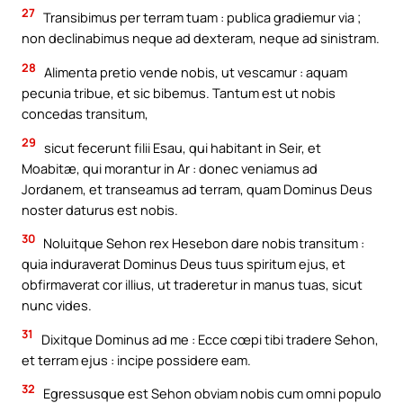
27
Transibimus per terram tuam : publica gradiemur via ;
non declinabimus neque ad dexteram, neque ad sinistram.
28
Alimenta pretio vende nobis, ut vescamur : aquam
pecunia tribue, et sic bibemus. Tantum est ut nobis
concedas transitum,
29
sicut fecerunt filii Esau, qui habitant in Seir, et
Moabitæ, qui morantur in Ar : donec veniamus ad
Jordanem, et transeamus ad terram, quam Dominus Deus
noster daturus est nobis.
30
Noluitque Sehon rex Hesebon dare nobis transitum :
quia induraverat Dominus Deus tuus spiritum ejus, et
obfirmaverat cor illius, ut traderetur in manus tuas, sicut
nunc vides.
31
Dixitque Dominus ad me : Ecce cœpi tibi tradere Sehon,
et terram ejus : incipe possidere eam.
32
Egressusque est Sehon obviam nobis cum omni populo