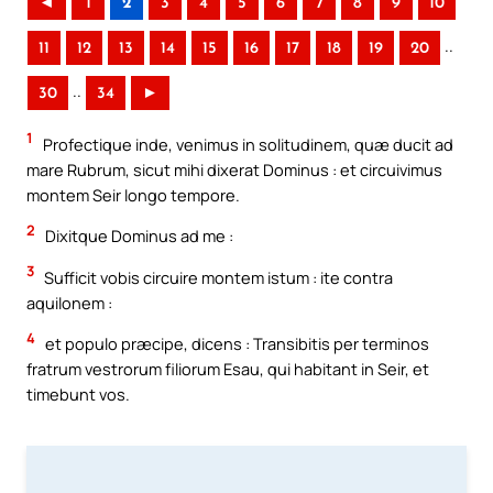
◄
1
2
3
4
5
6
7
8
9
10
..
11
12
13
14
15
16
17
18
19
20
..
30
34
►
1
Profectique inde, venimus in solitudinem, quæ ducit ad
mare Rubrum, sicut mihi dixerat Dominus : et circuivimus
montem Seir longo tempore.
2
Dixitque Dominus ad me :
3
Sufficit vobis circuire montem istum : ite contra
aquilonem :
4
et populo præcipe, dicens : Transibitis per terminos
fratrum vestrorum filiorum Esau, qui habitant in Seir, et
timebunt vos.