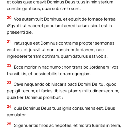
et colas quæ creavit Dominus Deus tuus in ministerium
cunctis gentibus, quæ sub cælo sunt.
20
Vos autem tulit Dominus, et eduxit de fornace ferrea
Ægypti, ut haberet populum hæreditarium, sicut est in
præsenti die.
21
Iratusque est Dominus contra me propter sermones
vestros, et juravit ut non transirem Jordanem, nec
ingrederer terram optimam, quam daturus est vobis.
22
Ecce morior in hac humo ; non transibo Jordanem : vos
transibitis, et possidebitis terram egregiam.
23
Cave nequando obliviscaris pacti Domini Dei tui, quod
pepigit tecum, et facias tibi sculptam similitudinem eorum,
quæ fieri Dominus prohibuit :
24
quia Dominus Deus tuus ignis consumens est, Deus
æmulator.
25
Si genueritis filios ac nepotes, et morati fueritis in terra,