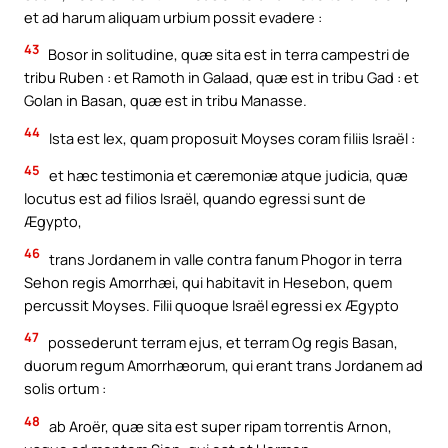
et ad harum aliquam urbium possit evadere :
43
Bosor in solitudine, quæ sita est in terra campestri de
tribu Ruben : et Ramoth in Galaad, quæ est in tribu Gad : et
Golan in Basan, quæ est in tribu Manasse.
44
Ista est lex, quam proposuit Moyses coram filiis Israël :
45
et hæc testimonia et cæremoniæ atque judicia, quæ
locutus est ad filios Israël, quando egressi sunt de
Ægypto,
46
trans Jordanem in valle contra fanum Phogor in terra
Sehon regis Amorrhæi, qui habitavit in Hesebon, quem
percussit Moyses. Filii quoque Israël egressi ex Ægypto
47
possederunt terram ejus, et terram Og regis Basan,
duorum regum Amorrhæorum, qui erant trans Jordanem ad
solis ortum :
48
ab Aroër, quæ sita est super ripam torrentis Arnon,