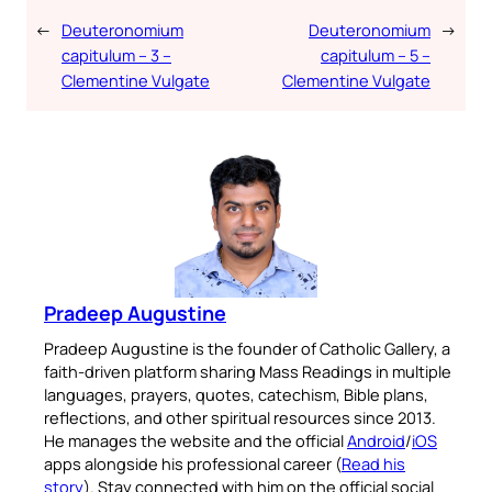
←
Deuteronomium
Deuteronomium
→
capitulum – 3 –
capitulum – 5 –
Clementine Vulgate
Clementine Vulgate
Pradeep Augustine
Pradeep Augustine is the founder of Catholic Gallery, a
faith-driven platform sharing Mass Readings in multiple
languages, prayers, quotes, catechism, Bible plans,
reflections, and other spiritual resources since 2013.
He manages the website and the official
Android
/
iOS
apps alongside his professional career (
Read his
story
). Stay connected with him on the official social