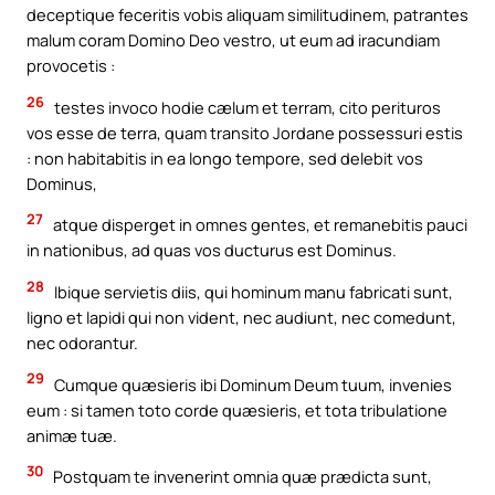
deceptique feceritis vobis aliquam similitudinem, patrantes
malum coram Domino Deo vestro, ut eum ad iracundiam
provocetis :
26
testes invoco hodie cælum et terram, cito perituros
vos esse de terra, quam transito Jordane possessuri estis
: non habitabitis in ea longo tempore, sed delebit vos
Dominus,
27
atque disperget in omnes gentes, et remanebitis pauci
in nationibus, ad quas vos ducturus est Dominus.
28
Ibique servietis diis, qui hominum manu fabricati sunt,
ligno et lapidi qui non vident, nec audiunt, nec comedunt,
nec odorantur.
29
Cumque quæsieris ibi Dominum Deum tuum, invenies
eum : si tamen toto corde quæsieris, et tota tribulatione
animæ tuæ.
30
Postquam te invenerint omnia quæ prædicta sunt,