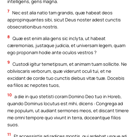
intelligens, gens magna.
7
Nec est alia natio tam grandis, quæ habeat deos
appropinquantes sibi, sicut Deus noster adest cunctis
obsecrationibus nostris.
8
Quæ est enim alia gens sic inclyta, ut habeat
cæremonias, justaque judicia, et universam legem, quam
ego proponam hodie ante oculos vestros ?
9
Custodi igitur temetipsum, et animam tuam sollicite. Ne
obliviscaris verborum, quæ viderunt oculi tui, et ne
excidant de corde tuo cunctis diebus vitæ tuæ. Docebis
ea filios ac nepotes tuos,
10
a die in quo stetisti coram Domino Deo tuo in Horeb,
quando Dominus locutus est mihi, dicens : Congrega ad
me populum, ut audiant sermones meos, et discant timere
me omni tempore quo vivunt in terra, doceantque filios
suos.
11
Et accessistis ad radices montis, qui ardebat usque ad