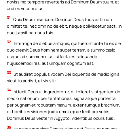
novissimo tempore reverteris ad Dominum Deum tuum, et
audies vocem ejus.
31
Quia Deus misericors Dominus Deus tuus est : non
dimittet te, nec omnino delebit, neque obliviscetur pacti, in
quo juravit patribus tuis.
32
Interroga de diebus antiquis, qui fuerunt ante te ex die
quo creavit Deus hominem super terram, a summo cælo
usque ad summum ejus, si facta est aliquando
hujuscemodi res, aut umquam cognitum est,
33
ut audiret populus vocem Dei loquentis de medio ignis,
sicut tu audisti, et vixisti :
34
si fecit Deus ut ingrederetur, et tolleret sibi gentem de
medio nationum, per tentationes, signa atque portenta,
per pugnam et robustam manum, extentumque brachium,
et horribiles visiones juxta omnia quæ fecit pro vobis
Dominus Deus vester in Ægypto, videntibus oculis tuis :
35
ut scires quoniam Dominus ipse est Deus, et non est