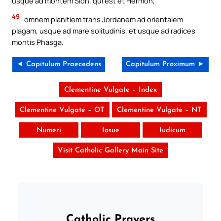
usque ad montem Sion, qui est et Hermon,
49
omnem planitiem trans Jordanem ad orientalem
plagam, usque ad mare solitudinis, et usque ad radices
montis Phasga.
◄ Capitulum Praecedens
Capitulum Proximum ►
Clementine Vulgate – Index
Clementine Vulgate – OT
Clementine Vulgate – NT
Numeri
Iosue
Iudicum
Visit Catholic Gallery Main Site
Catholic Prayers