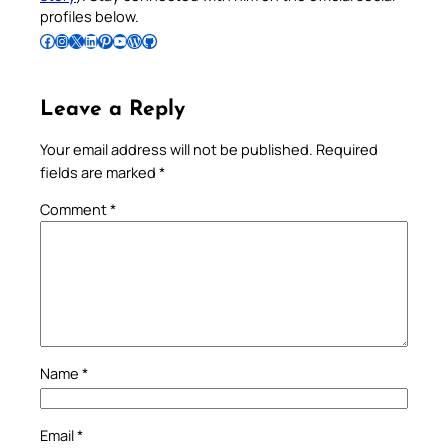
profiles below.
Follow Pradeep on Facebook
Follow Pradeep on Instagram
Follow Pradeep on X
Follow Pradeep on LinkedIn
Follow Pradeep on Pinterest
Subscribe to Pradeep’s Youtube Channel
Follow Pradeep on WordPress
Follow Pradeep on GitHub
Leave a Reply
Your email address will not be published.
Required
fields are marked
*
Comment
*
Name
*
Email
*