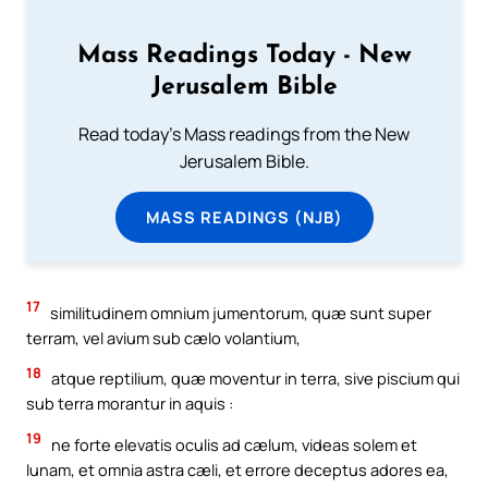
Mass Readings Today - New
Jerusalem Bible
Read today's Mass readings from the New
Jerusalem Bible.
MASS READINGS (NJB)
17
similitudinem omnium jumentorum, quæ sunt super
terram, vel avium sub cælo volantium,
18
atque reptilium, quæ moventur in terra, sive piscium qui
sub terra morantur in aquis :
19
ne forte elevatis oculis ad cælum, videas solem et
lunam, et omnia astra cæli, et errore deceptus adores ea,