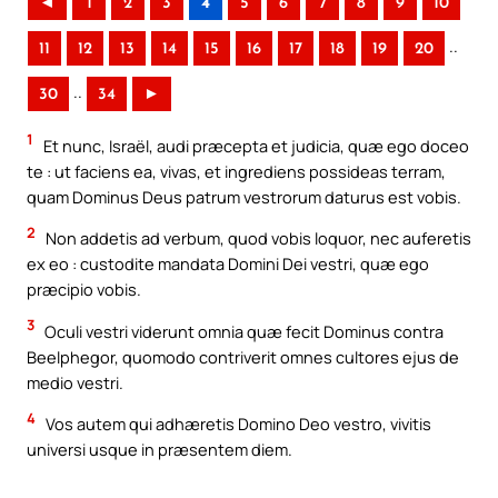
◄
1
2
3
4
5
6
7
8
9
10
..
11
12
13
14
15
16
17
18
19
20
..
30
34
►
1
Et nunc, Israël, audi præcepta et judicia, quæ ego doceo
te : ut faciens ea, vivas, et ingrediens possideas terram,
quam Dominus Deus patrum vestrorum daturus est vobis.
2
Non addetis ad verbum, quod vobis loquor, nec auferetis
ex eo : custodite mandata Domini Dei vestri, quæ ego
præcipio vobis.
3
Oculi vestri viderunt omnia quæ fecit Dominus contra
Beelphegor, quomodo contriverit omnes cultores ejus de
medio vestri.
4
Vos autem qui adhæretis Domino Deo vestro, vivitis
universi usque in præsentem diem.