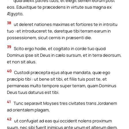
quia dilexit patres tuos, et elegit semen eorum post
eos. Eduxitque te præcedens in virtute sua magna ex
Ægypto,
38
ut deleret nationes maximas et fortiores te in introitu
tuo : et introduceret te, daretque tibi terram earum in
possessionem, sicut cernis in præsenti die.
39
Scito ergo hodie, et cogitato in corde tuo quod
Dominus ipse sit Deus in cælo sursum, et in terra deorsum,
et non sit alius.
40
Custodi præcepta ejus atque mandata, quæ ego
præcipio tibi : ut bene sit tibi, et filiis tuis post te, et
permaneas multo tempore super terram, quam Dominus
Deus tuus daturus est tibi.
41
Tunc separavit Moyses tres civitates trans Jordanem
ad orientalem plagam,
42
ut confugiat ad eas qui occiderit nolens proximum
suum, nec sibi fuerit inimicus ante unum et alterum diem,