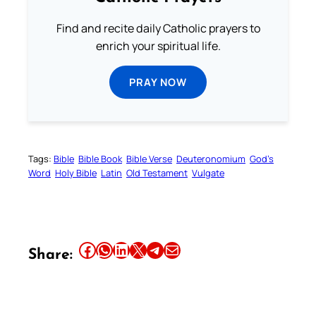
Find and recite daily Catholic prayers to
enrich your spiritual life.
PRAY NOW
Tags:
Bible
Bible Book
Bible Verse
Deuteronomium
God’s
Word
Holy Bible
Latin
Old Testament
Vulgate
Share this article on Facebook
Share this article on WhatsApp
Share this article on LinkedIn
Share this article on X
Share this article on Telegram
Email this Article
Share: