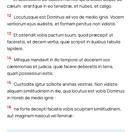
cælum : erantque in eo tenebræ, et nubes, et caligo.
12
Locutusque est Dominus ad vos de medio ignis. Vocem
verborum ejus audistis, et formam penitus non vidistis.
13
Et ostendit vobis pactum suum, quod præcepit ut
faceretis, et decem verba, quæ scripsit in duabus tabulis
lapideis.
14
Mihique mandavit in illo tempore ut docerem vos
cæremonias et judicia, quæ facere deberetis in terra,
quam possessuri estis.
15
Custodite igitur sollicite animas vestras. Non vidistis
aliquam similitudinem in die, qua locutus est vobis Dominus
in Horeb de medio ignis :
16
ne forte decepti faciatis vobis sculptam similitudinem,
aut imaginem masculi vel feminæ :