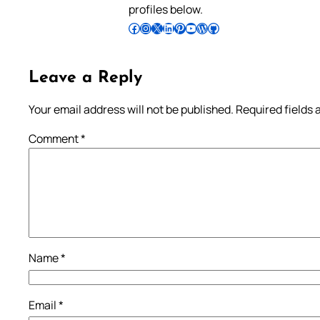
profiles below.
Follow Pradeep on Facebook
Follow Pradeep on Instagram
Follow Pradeep on X
Follow Pradeep on LinkedIn
Follow Pradeep on Pinterest
Subscribe to Pradeep’s Youtube Channel
Follow Pradeep on WordPress
Follow Pradeep on GitHub
Leave a Reply
Your email address will not be published.
Required fields
Comment
*
Name
*
Email
*