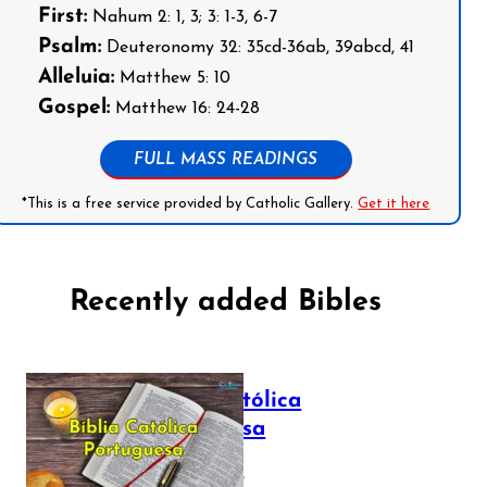
First:
Nahum 2: 1, 3; 3: 1-3, 6-7
Psalm:
Deuteronomy 32: 35cd-36ab, 39abcd, 41
Alleluia:
Matthew 5: 10
Gospel:
Matthew 16: 24-28
FULL MASS READINGS
*This is a free service provided by Catholic Gallery.
Get it here
Recently added Bibles
Bíblia Católica
Portuguesa
July 16, 2025