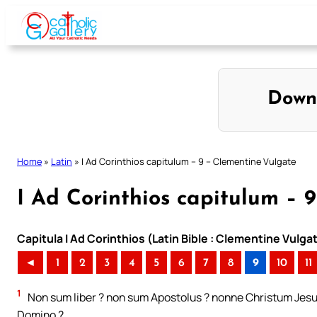
Skip
to
content
Down
Home
»
Latin
»
I Ad Corinthios capitulum – 9 – Clementine Vulgate
I Ad Corinthios capitulum – 
Capitula I Ad Corinthios (Latin Bible : Clementine Vulga
◄
1
2
3
4
5
6
7
8
9
10
11
1
Non sum liber ? non sum Apostolus ? nonne Christum Jes
Domino ?