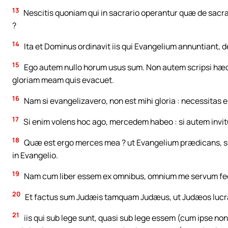
13
Nescitis quoniam qui in sacrario operantur quæ de sacrario
?
14
Ita et Dominus ordinavit iis qui Evangelium annuntiant, d
15
Ego autem nullo horum usus sum. Non autem scripsi hæc u
gloriam meam quis evacuet.
16
Nam si evangelizavero, non est mihi gloria : necessitas e
17
Si enim volens hoc ago, mercedem habeo : si autem invitu
18
Quæ est ergo merces mea ? ut Evangelium prædicans, s
in Evangelio.
19
Nam cum liber essem ex omnibus, omnium me servum feci
20
Et factus sum Judæis tamquam Judæus, ut Judæos lucra
21
iis qui sub lege sunt, quasi sub lege essem (cum ipse non 