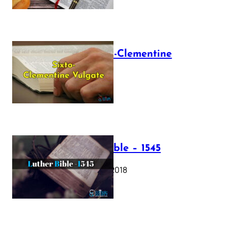
The Sixto-Clementine
Vulgate
July 12, 2025
Luther Bible – 1545
October 17, 2018