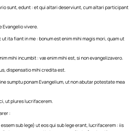
 sunt, edunt : et qui altari deserviunt, cum altari participant
e Evangelio vivere.
t ita fiant in me : bonum est enim mihi magis mori, quam ut
nim mihi incumbit : væ enim mihi est, si non evangelizavero.
s, dispensatio mihi credita est.
ine sumptu ponam Evangelium, ut non abutar potestate mea
, ut plures lucrifacerem.
rer :
essem sub lege) ut eos qui sub lege erant, lucrifacerem : iis