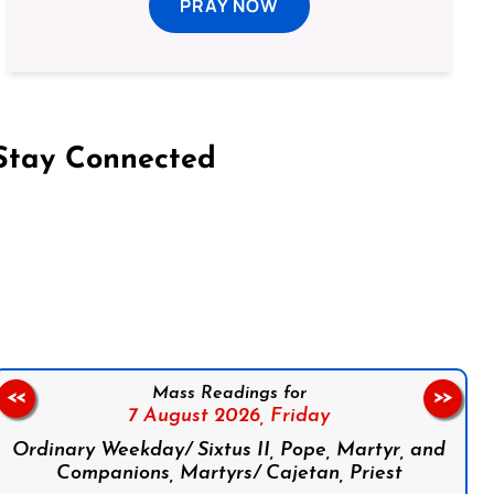
PRAY NOW
Stay Connected
on Facebook
Follow us on Instagram
Follow us on X
Subscribe to our YouTube Channel
Follow us on WhatsApp
Mass Readings for
<<
>>
7 August 2026,
Friday
Ordinary Weekday/ Sixtus II, Pope, Martyr, and
Companions, Martyrs/ Cajetan, Priest