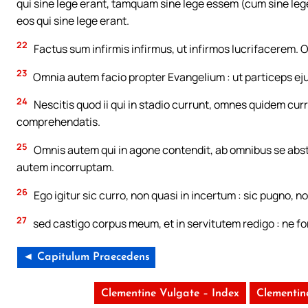
qui sine lege erant, tamquam sine lege essem (cum sine lege
eos qui sine lege erant.
22
Factus sum infirmis infirmus, ut infirmos lucrifacerem
23
Omnia autem facio propter Evangelium : ut particeps ejus
24
Nescitis quod ii qui in stadio currunt, omnes quidem curr
comprehendatis.
25
Omnis autem qui in agone contendit, ab omnibus se abstin
autem incorruptam.
26
Ego igitur sic curro, non quasi in incertum : sic pugno, 
27
sed castigo corpus meum, et in servitutem redigo : ne for
◄ Capitulum Praecedens
Clementine Vulgate – Index
Clementin