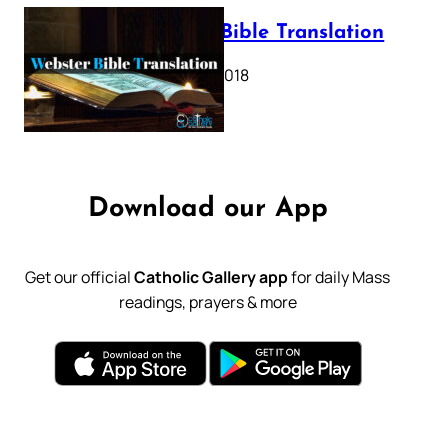
Webster Bible Translation
October 11, 2018
Download our App
Get our official
Catholic Gallery app
for daily Mass
readings, prayers & more