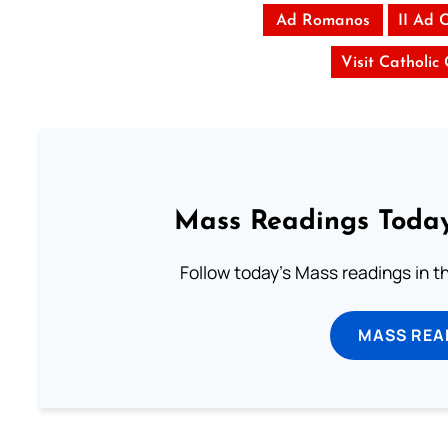
Ad Romanos
II Ad 
Visit Catholic
Mass Readings Today
Follow today's Mass readings in t
MASS REA