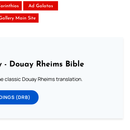
Corinthios
Ad Galatas
 Gallery Main Site
 - Douay Rheims Bible
he classic Douay Rheims translation.
DINGS (DRB)