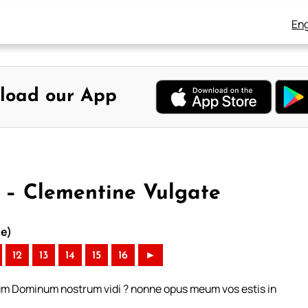
Eng
load our App
9 – Clementine Vulgate
te)
12
13
14
15
16
►
um Dominum nostrum vidi ? nonne opus meum vos estis in