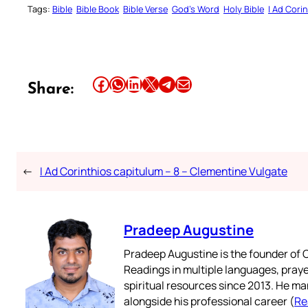
Tags:
Bible
Bible Book
Bible Verse
God’s Word
Holy Bible
I Ad Cori
Share this article on Facebook
Share this article on WhatsApp
Share this article on LinkedIn
Share this article on X
Share this article on Telegram
Email this Article
Share:
←
I Ad Corinthios capitulum – 8 – Clementine Vulgate
Pradeep Augustine
Pradeep Augustine is the founder of C
Readings in multiple languages, praye
spiritual resources since 2013. He ma
alongside his professional career (
Re