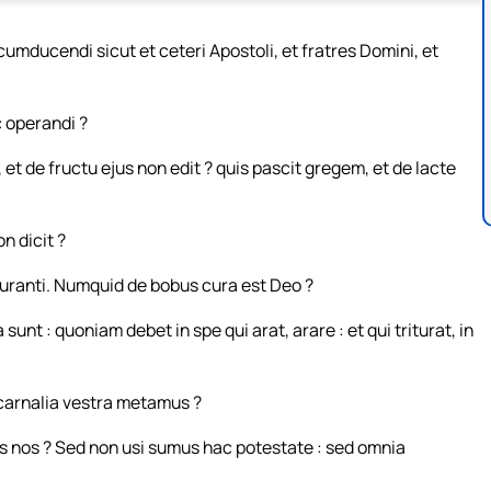
ucendi sicut et ceteri Apostoli, et fratres Domini, et
 operandi ?
et de fructu ejus non edit ? quis pascit gregem, et de lacte
 dicit ?
ituranti. Numquid de bobus cura est Deo ?
unt : quoniam debet in spe qui arat, arare : et qui triturat, in
 carnalia vestra metamus ?
ius nos ? Sed non usi sumus hac potestate : sed omnia