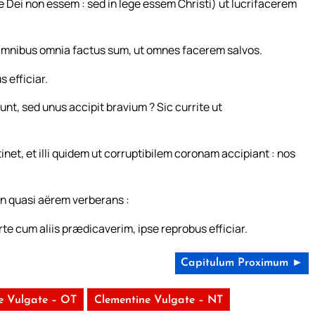
 Dei non essem : sed in lege essem Christi) ut lucrifacerem
. Omnibus omnia factus sum, ut omnes facerem salvos.
 efficiar.
unt, sed unus accipit bravium ? Sic currite ut
et, et illi quidem ut corruptibilem coronam accipiant : nos
non quasi aërem verberans :
te cum aliis prædicaverim, ipse reprobus efficiar.
Capitulum Proximum ►
e Vulgate – OT
Clementine Vulgate – NT