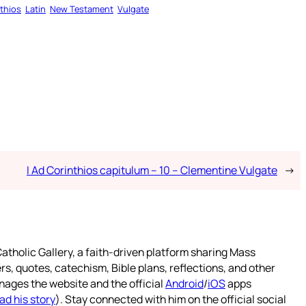
nthios
Latin
New Testament
Vulgate
I Ad Corinthios capitulum – 10 – Clementine Vulgate
→
atholic Gallery, a faith-driven platform sharing Mass
rs, quotes, catechism, Bible plans, reflections, and other
nages the website and the official
Android
/
iOS
apps
ad his story
). Stay connected with him on the official social