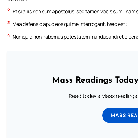
2
Et si aliis non sum Apostolus, sed tamen vobis sum : nam
3
Mea defensio apud eos qui me interrogant, hæc est :
4
Numquid non habemus potestatem manducandi et bibend
Mass Readings Today
Read today's Mass readings 
MASS REA