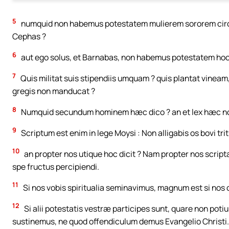
5
numquid non habemus potestatem mulierem sororem circumd
Cephas ?
6
aut ego solus, et Barnabas, non habemus potestatem hoc
7
Quis militat suis stipendiis umquam ? quis plantat vineam, 
gregis non manducat ?
8
Numquid secundum hominem hæc dico ? an et lex hæc non
9
Scriptum est enim in lege Moysi : Non alligabis os bovi tr
10
an propter nos utique hoc dicit ? Nam propter nos scripta s
spe fructus percipiendi.
11
Si nos vobis spiritualia seminavimus, magnum est si nos
12
Si alii potestatis vestræ participes sunt, quare non pot
sustinemus, ne quod offendiculum demus Evangelio Christi.