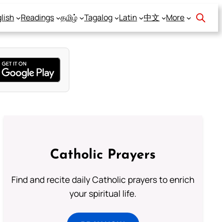
lish
Readings
தமிழ்
Tagalog
Latin
中文
More
Catholic Prayers
Find and recite daily Catholic prayers to enrich
your spiritual life.