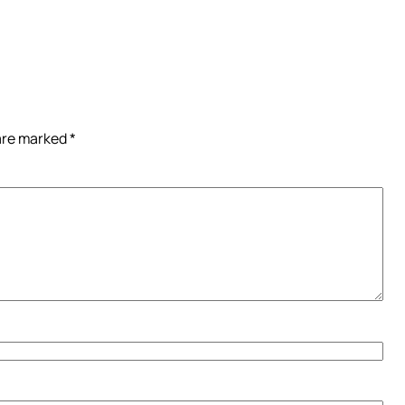
 are marked
*