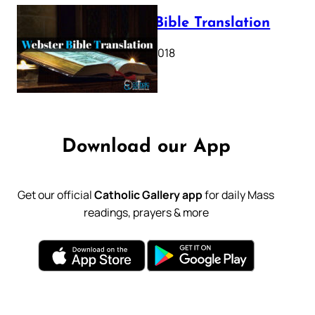
Webster Bible Translation
October 11, 2018
Download our App
Get our official
Catholic Gallery app
for daily Mass
readings, prayers & more