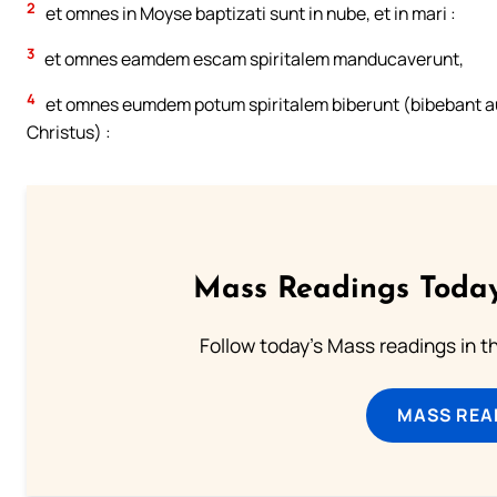
2
et omnes in Moyse baptizati sunt in nube, et in mari :
3
et omnes eamdem escam spiritalem manducaverunt,
4
et omnes eumdem potum spiritalem biberunt (bibebant aut
Christus) :
Mass Readings Today
Follow today's Mass readings in t
MASS REA