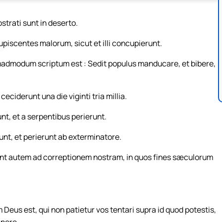
trati sunt in deserto.
piscentes malorum, sicut et illi concupierunt.
emadmodum scriptum est : Sedit populus manducare, et bibere,
eciderunt una die viginti tria millia.
, et a serpentibus perierunt.
t, et perierunt ab exterminatore.
sunt autem ad correptionem nostram, in quos fines sæculorum
Deus est, qui non patietur vos tentari supra id quod potestis,