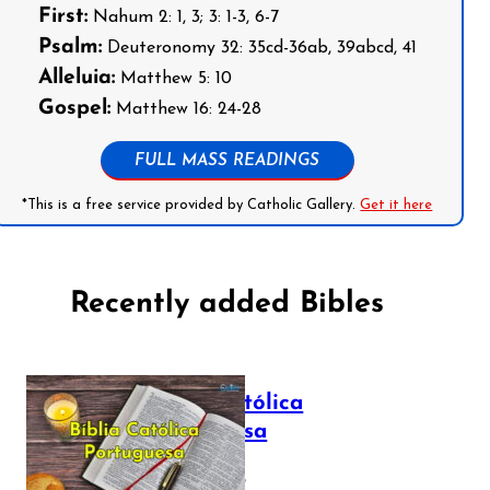
First:
Nahum 2: 1, 3; 3: 1-3, 6-7
Psalm:
Deuteronomy 32: 35cd-36ab, 39abcd, 41
Alleluia:
Matthew 5: 10
Gospel:
Matthew 16: 24-28
FULL MASS READINGS
*This is a free service provided by Catholic Gallery.
Get it here
Recently added Bibles
Bíblia Católica
Portuguesa
July 16, 2025