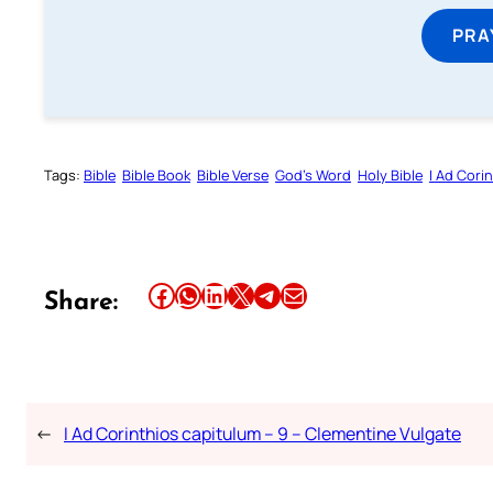
PRA
Tags:
Bible
Bible Book
Bible Verse
God’s Word
Holy Bible
I Ad Cori
Share this article on Facebook
Share this article on WhatsApp
Share this article on LinkedIn
Share this article on X
Share this article on Telegram
Email this Article
Share:
←
I Ad Corinthios capitulum – 9 – Clementine Vulgate