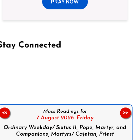
PRAY NOW
Stay Connected
on Facebook
Follow us on Instagram
Follow us on X
Subscribe to our YouTube Channel
Follow us on WhatsApp
Mass Readings for
<<
>>
7 August 2026,
Friday
Ordinary Weekday/ Sixtus II, Pope, Martyr, and
Companions, Martyrs/ Cajetan, Priest