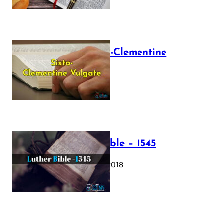
The Sixto-Clementine
Vulgate
July 12, 2025
Luther Bible – 1545
October 17, 2018