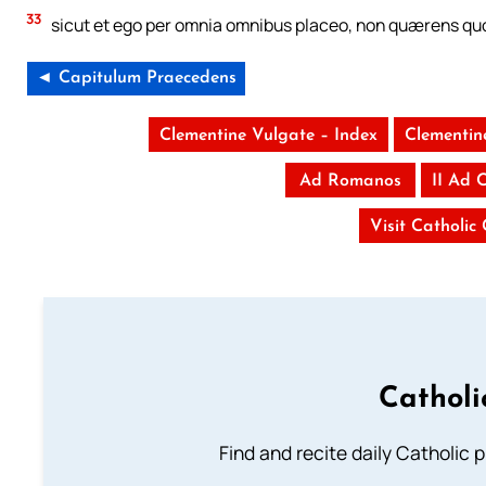
33
sicut et ego per omnia omnibus placeo, non quærens quod m
◄ Capitulum Praecedens
Clementine Vulgate – Index
Clementin
Ad Romanos
II Ad 
Visit Catholic
Catholi
Find and recite daily Catholic pr