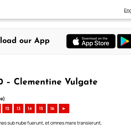
Eng
load our App
10 – Clementine Vulgate
te)
12
13
14
15
16
►
nes sub nube fuerunt, et omnes mare transierunt,