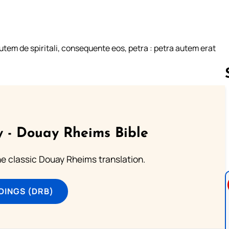
em de spiritali, consequente eos, petra : petra autem erat
Follow us 
 - Douay Rheims Bible
he classic Douay Rheims translation.
DINGS (DRB)