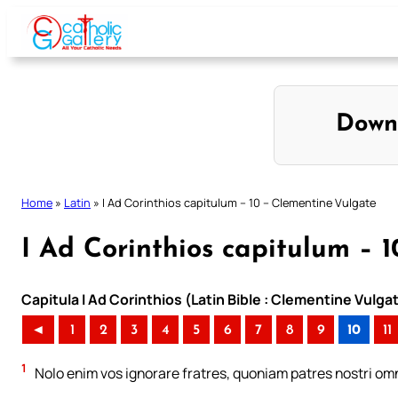
Skip
to
content
Down
Home
»
Latin
»
I Ad Corinthios capitulum – 10 – Clementine Vulgate
I Ad Corinthios capitulum – 
Capitula I Ad Corinthios (Latin Bible : Clementine Vulga
◄
1
2
3
4
5
6
7
8
9
10
11
1
Nolo enim vos ignorare fratres, quoniam patres nostri om