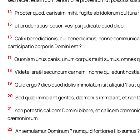
sed faciet etiam cum tentatione proventum ut possitis sust
14
Propter quod, carissimi mihi, fugite ab idolorum cultura :
15
ut prudentibus loquor, vos ipsi judicate quod dico.
16
Calix benedictionis, cui benedicimus, nonne communicati
participatio corporis Domini est ?
17
Quoniam unus panis, unum corpus multi sumus, omnes qu
18
Videte Israël secundum carnem : nonne qui edunt hostias,
19
Quid ergo ? dico quod idolis immolatum sit aliquid ? aut qu
20
Sed quæ immolant gentes, dæmoniis immolant, et non De
21
non potestis calicem Domini bibere, et calicem dæmoni
dæmoniorum.
22
An æmulamur Dominum ? numquid fortiores illo sumus ? 