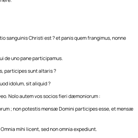
inere.
o sanguinis Christi est ? et panis quem frangimus, nonne
i de uno pane participamus.
 participes sunt altaris ?
od idolum, sit aliquid ?
o. Nolo autem vos socios fieri dæmoniorum :
orum ; non potestis mensæ Domini participes esse, et mensæ
Omnia mihi licent, sed non omnia expediunt.