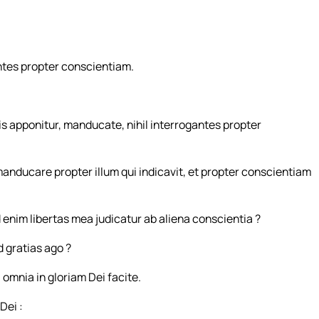
ntes propter conscientiam.
bis apponitur, manducate, nihil interrogantes propter
 manducare propter illum qui indicavit, et propter conscientiam
enim libertas mea judicatur ab aliena conscientia ?
 gratias ago ?
: omnia in gloriam Dei facite.
Dei :