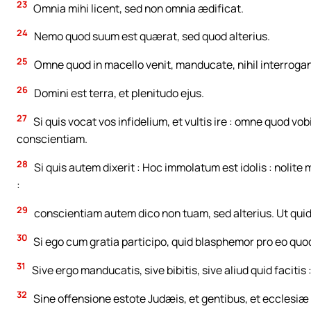
23
Omnia mihi licent, sed non omnia ædificat.
24
Nemo quod suum est quærat, sed quod alterius.
25
Omne quod in macello venit, manducate, nihil interroga
26
Domini est terra, et plenitudo ejus.
27
Si quis vocat vos infidelium, et vultis ire : omne quod vo
conscientiam.
28
Si quis autem dixerit : Hoc immolatum est idolis : nolite
:
29
conscientiam autem dico non tuam, sed alterius. Ut quid 
30
Si ego cum gratia participo, quid blasphemor pro eo quod
31
Sive ergo manducatis, sive bibitis, sive aliud quid facitis 
32
Sine offensione estote Judæis, et gentibus, et ecclesiæ 