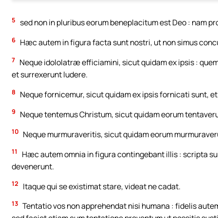
5
sed non in pluribus eorum beneplacitum est Deo : nam pros
6
Hæc autem in figura facta sunt nostri, ut non simus concu
7
Neque idololatræ efficiamini, sicut quidam ex ipsis : qu
et surrexerunt ludere.
8
Neque fornicemur, sicut quidam ex ipsis fornicati sunt, et c
9
Neque tentemus Christum, sicut quidam eorum tentaverunt
10
Neque murmuraveritis, sicut quidam eorum murmuraverun
11
Hæc autem omnia in figura contingebant illis : scripta 
devenerunt.
12
Itaque qui se existimat stare, videat ne cadat.
13
Tentatio vos non apprehendat nisi humana : fidelis autem 