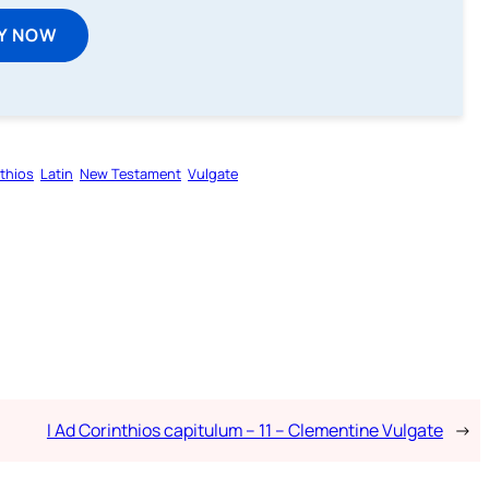
Y NOW
nthios
Latin
New Testament
Vulgate
I Ad Corinthios capitulum – 11 – Clementine Vulgate
→