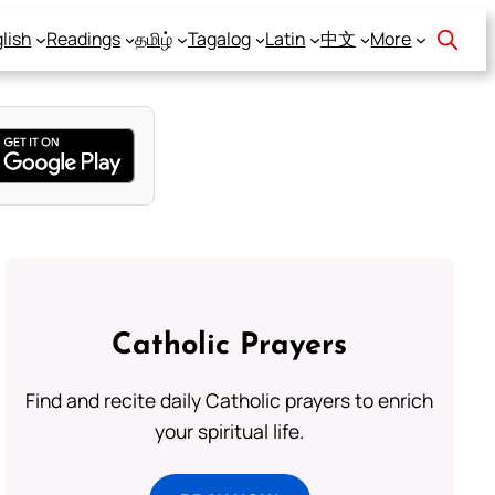
lish
Readings
தமிழ்
Tagalog
Latin
中文
More
Catholic Prayers
Find and recite daily Catholic prayers to enrich
your spiritual life.