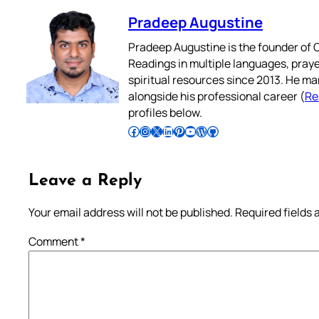
Pradeep Augustine
Pradeep Augustine is the founder of C
Readings in multiple languages, praye
spiritual resources since 2013. He ma
alongside his professional career (
Re
profiles below.
Follow Pradeep on Facebook
Follow Pradeep on Instagram
Follow Pradeep on X
Follow Pradeep on LinkedIn
Follow Pradeep on Pinterest
Subscribe to Pradeep’s Youtube Channel
Follow Pradeep on WordPress
Follow Pradeep on GitHub
Leave a Reply
Your email address will not be published.
Required fields
Comment
*