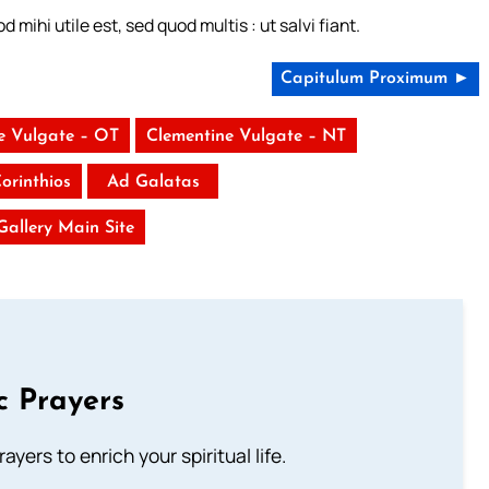
ihi utile est, sed quod multis : ut salvi fiant.
Capitulum Proximum ►
e Vulgate – OT
Clementine Vulgate – NT
Corinthios
Ad Galatas
 Gallery Main Site
c Prayers
ayers to enrich your spiritual life.