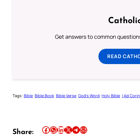
Catholi
Get answers to common questions 
READ CATH
Tags:
Bible
Bible Book
Bible Verse
God’s Word
Holy Bible
I Ad Cori
Share this article on Facebook
Share this article on WhatsApp
Share this article on LinkedIn
Share this article on X
Share this article on Telegram
Email this Article
Share: