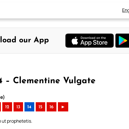
Eng
load our App
14 – Clementine Vulgate
te)
12
13
14
15
16
►
 ut prophetetis.