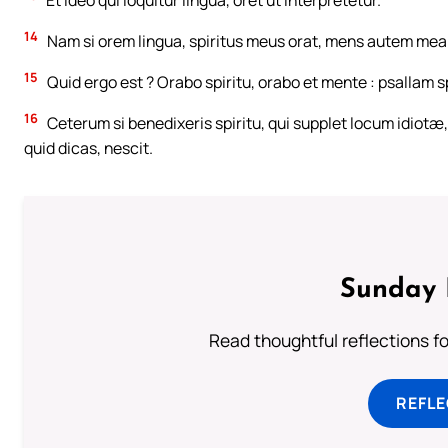
Et ideo qui loquitur lingua, oret ut interpretetur.
14
Nam si orem lingua, spiritus meus orat, mens autem mea 
15
Quid ergo est ? Orabo spiritu, orabo et mente : psallam s
16
Ceterum si benedixeris spiritu, qui supplet locum idio
quid dicas, nescit.
Sunday 
Read thoughtful reflections f
REFL