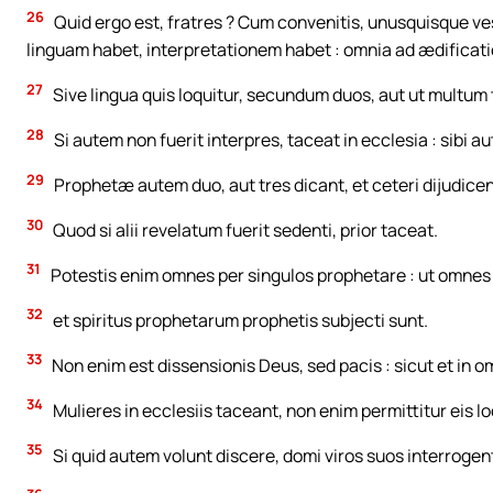
26
Quid ergo est, fratres ? Cum convenitis, unusquisque 
linguam habet, interpretationem habet : omnia ad ædificati
27
Sive lingua quis loquitur, secundum duos, aut ut multum t
28
Si autem non fuerit interpres, taceat in ecclesia : sibi a
29
Prophetæ autem duo, aut tres dicant, et ceteri dijudicen
30
Quod si alii revelatum fuerit sedenti, prior taceat.
31
Potestis enim omnes per singulos prophetare : ut omnes 
32
et spiritus prophetarum prophetis subjecti sunt.
33
Non enim est dissensionis Deus, sed pacis : sicut et in 
34
Mulieres in ecclesiis taceant, non enim permittitur eis loq
35
Si quid autem volunt discere, domi viros suos interrogent.