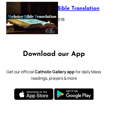
Webster Bible Translation
October 11, 2018
Download our App
Get our official
Catholic Gallery app
for daily Mass
readings, prayers & more