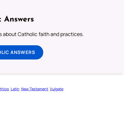
c Answers
about Catholic faith and practices.
OLIC ANSWERS
nthios
Latin
New Testament
Vulgate