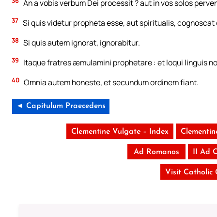
36
An a vobis verbum Dei processit ? aut in vos solos perven
37
Si quis videtur propheta esse, aut spiritualis, cognosca
38
Si quis autem ignorat, ignorabitur.
39
Itaque fratres æmulamini prophetare : et loqui linguis no
40
Omnia autem honeste, et secundum ordinem fiant.
◄ Capitulum Praecedens
Clementine Vulgate – Index
Clementin
Ad Romanos
II Ad 
Visit Catholic