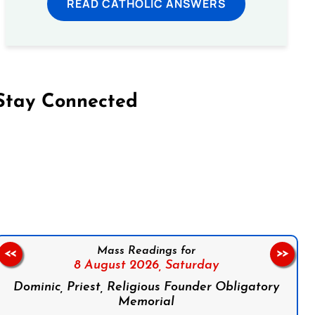
READ CATHOLIC ANSWERS
Stay Connected
on Facebook
Follow us on Instagram
Follow us on X
Subscribe to our YouTube Channel
Follow us on WhatsApp
Mass Readings for
<<
>>
8 August 2026,
Saturday
Dominic, Priest, Religious Founder Obligatory
Memorial