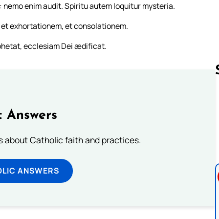
: nemo enim audit. Spiritu autem loquitur mysteria.
 et exhortationem, et consolationem.
phetat, ecclesiam Dei ædificat.
Follow us 
c Answers
about Catholic faith and practices.
OLIC ANSWERS