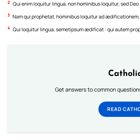
2
Qui enim loquitur lingua, non hominibus loquitur, sed Deo 
3
Nam qui prophetat, hominibus loquitur ad ædificationem,
4
Qui loquitur lingua, semetipsum ædificat : qui autem pro
Catholi
Get answers to common questions 
READ CATH