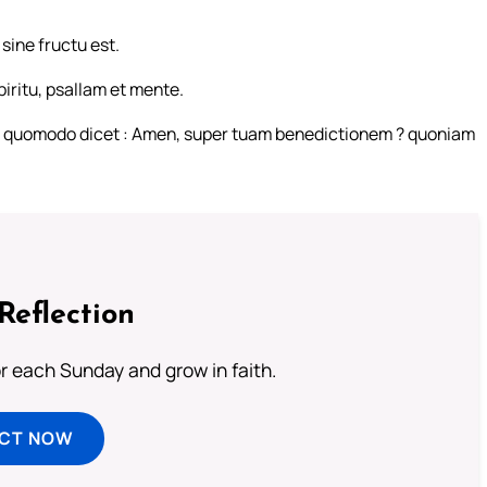
sine fructu est.
piritu, psallam et mente.
tæ, quomodo dicet : Amen, super tuam benedictionem ? quoniam
Reflection
or each Sunday and grow in faith.
ECT NOW