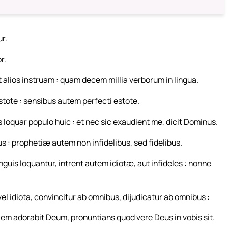
r.
r.
t alios instruam : quam decem millia verborum in lingua.
 estote : sensibus autem perfecti estote.
iis loquar populo huic : et nec sic exaudient me, dicit Dominus.
us : prophetiæ autem non infidelibus, sed fidelibus.
guis loquantur, intrent autem idiotæ, aut infideles : nonne
el idiota, convincitur ab omnibus, dijudicatur ab omnibus :
ciem adorabit Deum, pronuntians quod vere Deus in vobis sit.