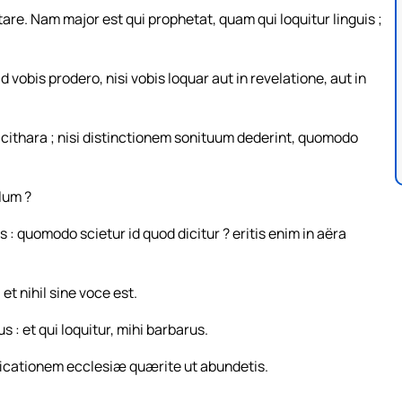
re. Nam major est qui prophetat, quam qui loquitur linguis ;
 vobis prodero, nisi vobis loquar aut in revelatione, aut in
 cithara ; nisi distinctionem sonituum dederint, quomodo
lum ?
: quomodo scietur id quod dicitur ? eritis enim in aëra
t nihil sine voce est.
s : et qui loquitur, mihi barbarus.
ficationem ecclesiæ quærite ut abundetis.