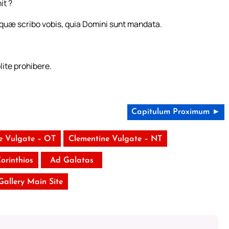
it ?
t quæ scribo vobis, quia Domini sunt mandata.
lite prohibere.
Capitulum Proximum ►
e Vulgate – OT
Clementine Vulgate – NT
Corinthios
Ad Galatas
 Gallery Main Site