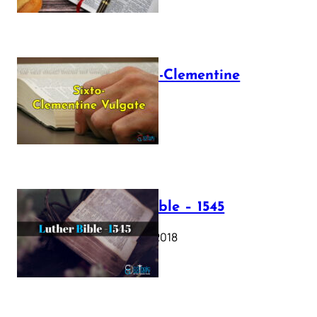
The Sixto-Clementine
Vulgate
July 12, 2025
Luther Bible – 1545
October 17, 2018