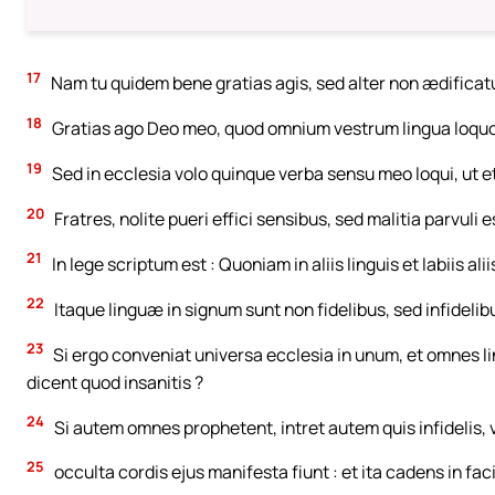
17
Nam tu quidem bene gratias agis, sed alter non ædificatu
18
Gratias ago Deo meo, quod omnium vestrum lingua loquo
19
Sed in ecclesia volo quinque verba sensu meo loqui, ut e
20
Fratres, nolite pueri effici sensibus, sed malitia parvuli
21
In lege scriptum est : Quoniam in aliis linguis et labiis al
22
Itaque linguæ in signum sunt non fidelibus, sed infidelib
23
Si ergo conveniat universa ecclesia in unum, et omnes lin
dicent quod insanitis ?
24
Si autem omnes prophetent, intret autem quis infidelis, v
25
occulta cordis ejus manifesta fiunt : et ita cadens in fa