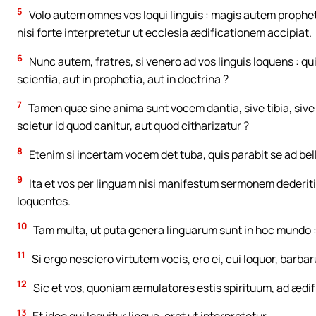
5
Volo autem omnes vos loqui linguis : magis autem propheta
nisi forte interpretetur ut ecclesia ædificationem accipiat.
6
Nunc autem, fratres, si venero ad vos linguis loquens : quid
scientia, aut in prophetia, aut in doctrina ?
7
Tamen quæ sine anima sunt vocem dantia, sive tibia, sive
scietur id quod canitur, aut quod citharizatur ?
8
Etenim si incertam vocem det tuba, quis parabit se ad bel
9
Ita et vos per linguam nisi manifestum sermonem dederitis 
loquentes.
10
Tam multa, ut puta genera linguarum sunt in hoc mundo : e
11
Si ergo nesciero virtutem vocis, ero ei, cui loquor, barbaru
12
Sic et vos, quoniam æmulatores estis spirituum, ad ædi
13