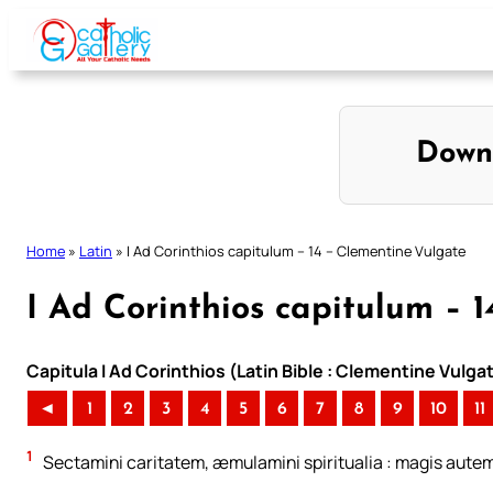
Skip
to
content
Down
Home
»
Latin
»
I Ad Corinthios capitulum – 14 – Clementine Vulgate
I Ad Corinthios capitulum – 
Capitula I Ad Corinthios (Latin Bible : Clementine Vulga
◄
1
2
3
4
5
6
7
8
9
10
11
1
Sectamini caritatem, æmulamini spiritualia : magis autem