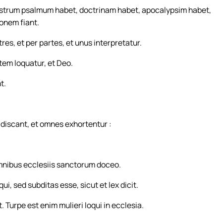
vestrum psalmum habet, doctrinam habet, apocalypsim habet,
onem fiant.
res, et per partes, et unus interpretatur.
utem loquatur, et Deo.
t.
discant, et omnes exhortentur :
omnibus ecclesiis sanctorum doceo.
ui, sed subditas esse, sicut et lex dicit.
 Turpe est enim mulieri loqui in ecclesia.