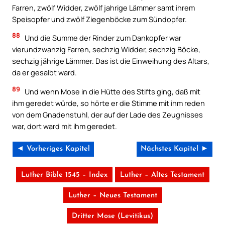
Farren, zwölf Widder, zwölf jahrige Lämmer samt ihrem
Speisopfer und zwölf Ziegenböcke zum Sündopfer.
88
Und die Summe der Rinder zum Dankopfer war
vierundzwanzig Farren, sechzig Widder, sechzig Böcke,
sechzig jährige Lämmer. Das ist die Einweihung des Altars,
da er gesalbt ward.
89
Und wenn Mose in die Hütte des Stifts ging, daß mit
ihm geredet würde, so hörte er die Stimme mit ihm reden
von dem Gnadenstuhl, der auf der Lade des Zeugnisses
war, dort ward mit ihm geredet.
◄ Vorheriges Kapitel
Nächstes Kapitel ►
Luther Bible 1545 – Index
Luther – Altes Testament
Luther – Neues Testament
Dritter Mose (Levitikus)