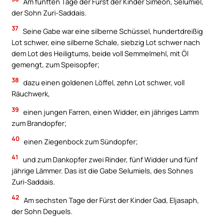
Am fünften Tage der Fürst der Kinder Simeon, Selumiel,
der Sohn Zuri-Saddais.
37
Seine Gabe war eine silberne Schüssel, hundertdreißig
Lot schwer, eine silberne Schale, siebzig Lot schwer nach
dem Lot des Heiligtums, beide voll Semmelmehl, mit Öl
gemengt, zum Speisopfer;
38
dazu einen goldenen Löffel, zehn Lot schwer, voll
Räuchwerk,
39
einen jungen Farren, einen Widder, ein jähriges Lamm
zum Brandopfer;
40
einen Ziegenbock zum Sündopfer;
41
und zum Dankopfer zwei Rinder, fünf Widder und fünf
jährige Lämmer. Das ist die Gabe Selumiels, des Sohnes
Zuri-Saddais.
42
Am sechsten Tage der Fürst der Kinder Gad, Eljasaph,
der Sohn Deguels.