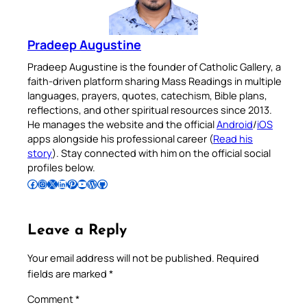
Pradeep Augustine
Pradeep Augustine is the founder of Catholic Gallery, a
faith-driven platform sharing Mass Readings in multiple
languages, prayers, quotes, catechism, Bible plans,
reflections, and other spiritual resources since 2013.
He manages the website and the official
Android
/
iOS
apps alongside his professional career (
Read his
story
). Stay connected with him on the official social
profiles below.
Follow Pradeep on Facebook
Follow Pradeep on Instagram
Follow Pradeep on X
Follow Pradeep on LinkedIn
Follow Pradeep on Pinterest
Subscribe to Pradeep’s Youtube Channel
Follow Pradeep on WordPress
Follow Pradeep on GitHub
Leave a Reply
Your email address will not be published.
Required
fields are marked
*
Comment
*