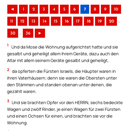
◄
1
2
3
4
5
6
7
8
9
10
..
11
12
13
14
15
16
17
18
19
20
..
30
36
►
1
Und da Mose die Wohnung aufgerichtet hatte und sie
gesalbt und geheiligt allem ihrem Geräte, dazu auch den
Altar mit allem seinem Geräte gesalbt und geheiligt,
2
da opferten die Fürsten Israels, die Häupter waren in
ihren Vaterhäusern; denn sie waren die Obersten unter
den Stämmen und standen obenan unter denen, die
gezählt waren.
3
Und sie brachten Opfer vor den HERRN, sechs bedeckte
Wagen und zwölf Rinder, je einen Wagen für zwei Fürsten
und einen Ochsen für einen, und brachten sie vor die
Wohnung.