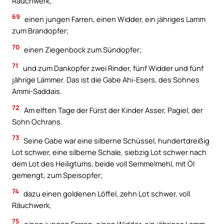
Räuchwerk,
69
einen jungen Farren, einen Widder, ein jähriges Lamm
zum Brandopfer;
70
einen Ziegenbock zum Sündopfer;
71
und zum Dankopfer zwei Rinder, fünf Widder und fünf
jährige Lämmer. Das ist die Gabe Ahi-Esers, des Sohnes
Ammi-Saddais.
72
Am elften Tage der Fürst der Kinder Asser, Pagiel, der
Sohn Ochrans.
73
Seine Gabe war eine silberne Schüssel, hundertdreißig
Lot schwer, eine silberne Schale, siebzig Lot schwer nach
dem Lot des Heiligtums, beide voll Semmelmehl, mit Öl
gemengt, zum Speisopfer;
74
dazu einen goldenen Löffel, zehn Lot schwer, voll
Räuchwerk,
75
einen jungen Farren, einen Widder, ein jähriges Lamm