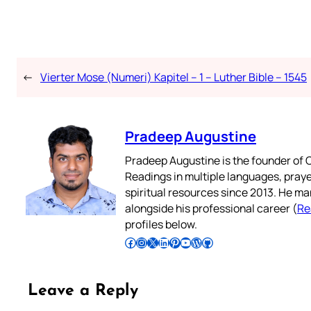
←
Vierter Mose (Numeri) Kapitel – 1 – Luther Bible – 1545
Pradeep Augustine
Pradeep Augustine is the founder of C
Readings in multiple languages, praye
spiritual resources since 2013. He ma
alongside his professional career (
Re
profiles below.
Follow Pradeep on Facebook
Follow Pradeep on Instagram
Follow Pradeep on X
Follow Pradeep on LinkedIn
Follow Pradeep on Pinterest
Subscribe to Pradeep’s Youtube Channel
Follow Pradeep on WordPress
Follow Pradeep on GitHub
Leave a Reply