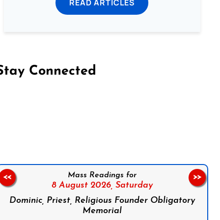
READ ARTICLES
Stay Connected
on Facebook
Follow us on Instagram
Follow us on X
Subscribe to our YouTube Channel
Follow us on WhatsApp
Mass Readings for
<<
>>
8 August 2026,
Saturday
Dominic, Priest, Religious Founder Obligatory
Memorial