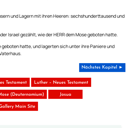
äusern und Lagern mit ihren Heeren: sechshunderttausend und
nder Israel gezählt, wie der HERR dem Mose geboten hatte.
 geboten hatte, und lagerten sich unter ihre Paniere und
 Vaterhaus.
Nächstes Kapitel ►
tes Testament
Luther – Neues Testament
Mose (Deuternomium)
Josua
 Gallery Main Site