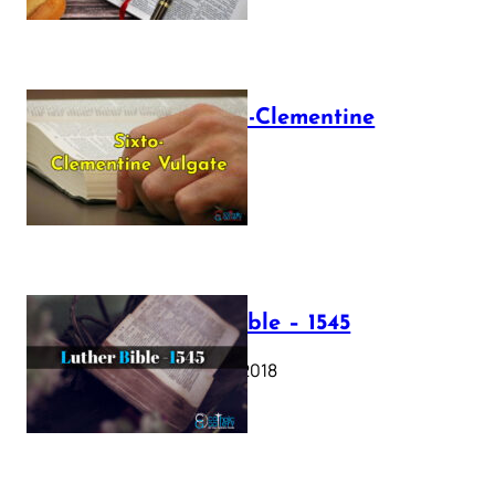
The Sixto-Clementine
Vulgate
July 12, 2025
Luther Bible – 1545
October 17, 2018