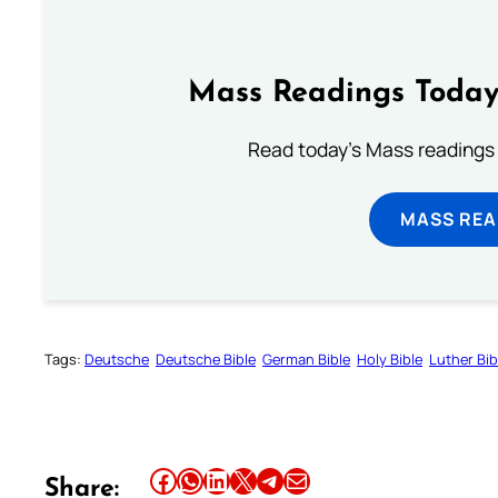
Mass Readings Today
Read today's Mass readings 
MASS REA
Tags:
Deutsche
Deutsche Bible
German Bible
Holy Bible
Luther Bib
Share this article on Facebook
Share this article on WhatsApp
Share this article on LinkedIn
Share this article on X
Share this article on Telegram
Email this Article
Share: