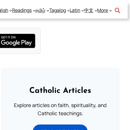
lish
Readings
தமிழ்
Tagalog
Latin
中文
More
Catholic Articles
Explore articles on faith, spirituality, and
Catholic teachings.