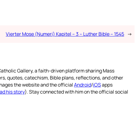
Vierter Mose (Numeri) Kapitel – 3 – Luther Bible – 1545
→
atholic Gallery, a faith-driven platform sharing Mass
rs, quotes, catechism, Bible plans, reflections, and other
nages the website and the official
Android
/
iOS
apps
ad his story
). Stay connected with him on the official social