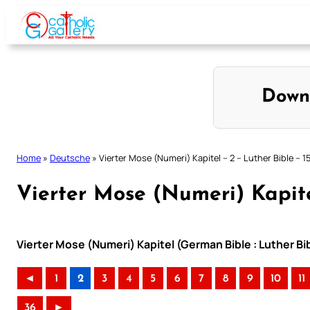
Skip
to
content
Down
Home
»
Deutsche
»
Vierter Mose (Numeri) Kapitel – 2 – Luther Bible – 1
Vierter Mose (Numeri) Kapite
Vierter Mose (Numeri) Kapitel (German Bible : Luther Bi
◄
1
2
3
4
5
6
7
8
9
10
11
36
►