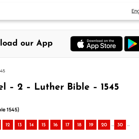
Eng
load our App
545
l – 2 – Luther Bible – 1545
ble 1545)
..
..
12
13
14
15
16
17
18
19
20
30