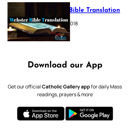
Webster Bible Translation
October 11, 2018
Download our App
Get our official
Catholic Gallery app
for daily Mass
readings, prayers & more