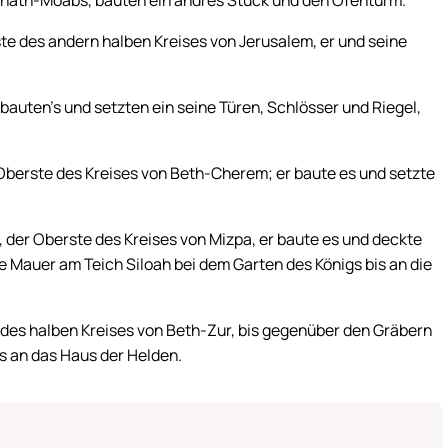
ahath-Moabs, bauten ein andres Stück und den Ofenturm.
e des andern halben Kreises von Jerusalem, er und seine
bauten’s und setzten ein seine Türen, Schlösser und Riegel,
Oberste des Kreises von Beth-Cherem; er baute es und setzte
 der Oberste des Kreises von Mizpa, er baute es und deckte
ie Mauer am Teich Siloah bei dem Garten des Königs bis an die
des halben Kreises von Beth-Zur, bis gegenüber den Gräbern
s an das Haus der Helden.