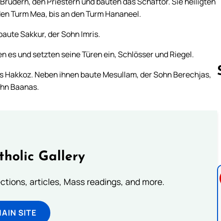
 Brüdern, den Priestern und bauten das Schaftor. Sie heiligten
n den Turm Mea, bis an den Turm Hananeel.
aute Sakkur, der Sohn Imris.
n es und setzten seine Türen ein, Schlösser und Riegel.
s Hakkoz. Neben ihnen baute Mesullam, der Sohn Berechjas,
ohn Baanas.
Follow us 
tholic Gallery
lections, articles, Mass readings, and more.
MAIN SITE