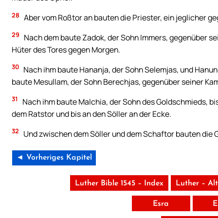
28
Aber vom Roßtor an bauten die Priester, ein jeglicher 
29
Nach dem baute Zadok, der Sohn Immers, gegenüber sei
Hüter des Tores gegen Morgen.
30
Nach ihm baute Hananja, der Sohn Selemjas, und Hanun,
baute Mesullam, der Sohn Berechjas, gegenüber seiner Ka
31
Nach ihm baute Malchia, der Sohn des Goldschmieds, bi
dem Ratstor und bis an den Söller an der Ecke.
32
Und zwischen dem Söller und dem Schaftor bauten die 
◄ Vorheriges Kapitel
Luther Bible 1545 – Index
Luther – Al
Esra
E