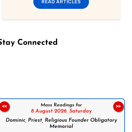
READ ARTICLES
Stay Connected
on Facebook
Follow us on Instagram
Follow us on X
Subscribe to our YouTube Channel
Follow us on WhatsApp
Mass Readings for
<<
>>
8 August 2026,
Saturday
Dominic, Priest, Religious Founder Obligatory
Memorial