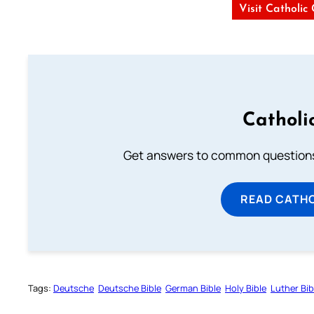
Visit Catholic
Catholi
Get answers to common questions 
READ CATH
Tags:
Deutsche
Deutsche Bible
German Bible
Holy Bible
Luther Bib