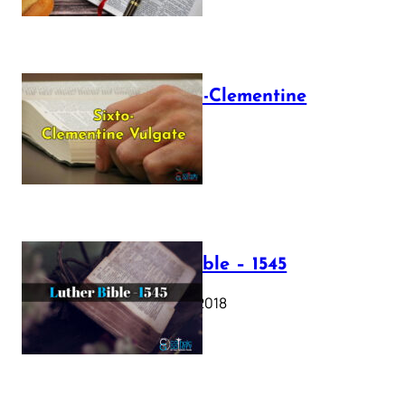
The Sixto-Clementine
Vulgate
July 12, 2025
Luther Bible – 1545
October 17, 2018