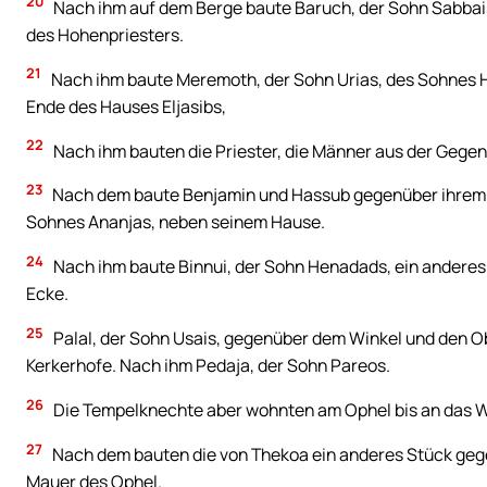
20
Nach ihm auf dem Berge baute Baruch, der Sohn Sabbais,
des Hohenpriesters.
21
Nach ihm baute Meremoth, der Sohn Urias, des Sohnes Ha
Ende des Hauses Eljasibs,
22
Nach ihm bauten die Priester, die Männer aus der Gegen
23
Nach dem baute Benjamin und Hassub gegenüber ihrem 
Sohnes Ananjas, neben seinem Hause.
24
Nach ihm baute Binnui, der Sohn Henadads, ein anderes 
Ecke.
25
Palal, der Sohn Usais, gegenüber dem Winkel und den O
Kerkerhofe. Nach ihm Pedaja, der Sohn Pareos.
26
Die Tempelknechte aber wohnten am Ophel bis an das W
27
Nach dem bauten die von Thekoa ein anderes Stück gege
Mauer des Ophel.