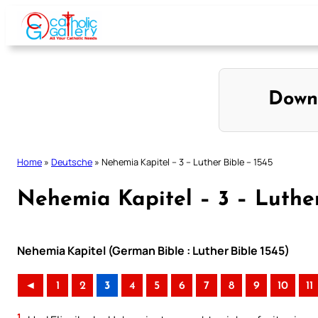
Skip
to
content
Down
Home
»
Deutsche
»
Nehemia Kapitel – 3 – Luther Bible – 1545
Nehemia Kapitel – 3 – Luther
Nehemia Kapitel (German Bible : Luther Bible 1545)
◄
1
2
3
4
5
6
7
8
9
10
11
1