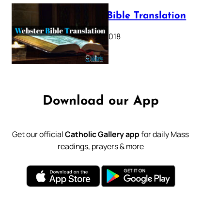
Webster Bible Translation
October 11, 2018
Download our App
Get our official
Catholic Gallery app
for daily Mass
readings, prayers & more