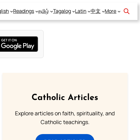
lish
Readings
தமிழ்
Tagalog
Latin
中文
More
Catholic Articles
Explore articles on faith, spirituality, and
Catholic teachings.