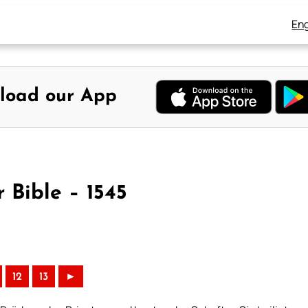
Eng
load our App
 Bible – 1545
12
13
►