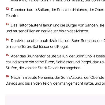
Aber Malchia, der Sohn Harims, und Hassub, der Sohn P
12
Daneben baute Sallum, der Sohn des Halohes, der Oberst
Töchter.
13
Das Taltor bauten Hanun und die Bürger von Sanoah, sie 
und tausend Ellen an der Mauer bis an das Misttor.
14
Das Misttor aber baute Malchia, der Sohn Rechabs, der 
ein seine Türen, Schlösser und Riegel.
15
Aber das Brunnentor baute Sallun, der Sohn Chol-Hoses,
es und setzte ein seine Türen, Schlösser und Riegel, dazu d
Stufen, die von der Stadt Davids herabgehen.
16
Nach ihm baute Nehemia, der Sohn Asbuks, der Oberste 
Davids und bis an den Teich, den man gemacht hatte, und bi