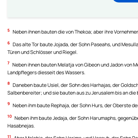
5
Neben ihnen bauten die von Thekoa; aber ihre Vornehmere
6
Das alte Tor baute Jojada, der Sohn Paseahs, und Mesulla
Türen und Schlösser und Riegel.
7
Neben ihnen bauten Melatja von Gibeon und Jadon von Me
Landpflegers diesseit des Wassers.
8
Daneben baute Usiel, der Sohn des Harhajas, der Goldsc
Salbenbereiter; und sie bauten aus zu Jerusalem bis an die 
9
Neben ihm baute Rephaja, der Sohn Hurs, der Oberste de
10
Neben ihm baute Jedaja, der Sohn Harumaphs, gegenübe
Hasabnejas.
11