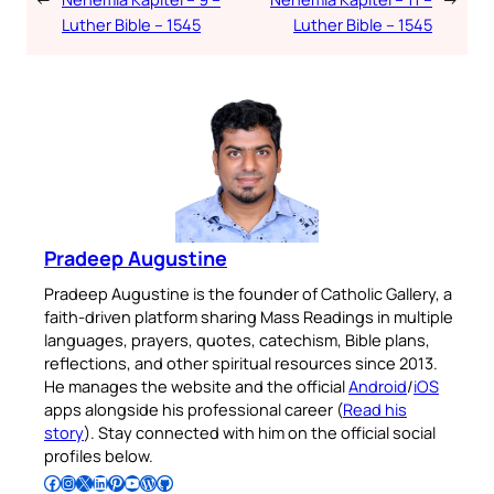
Luther Bible – 1545
Luther Bible – 1545
Pradeep Augustine
Pradeep Augustine is the founder of Catholic Gallery, a
faith-driven platform sharing Mass Readings in multiple
languages, prayers, quotes, catechism, Bible plans,
reflections, and other spiritual resources since 2013.
He manages the website and the official
Android
/
iOS
apps alongside his professional career (
Read his
story
). Stay connected with him on the official social
profiles below.
Follow Pradeep on Facebook
Follow Pradeep on Instagram
Follow Pradeep on X
Follow Pradeep on LinkedIn
Follow Pradeep on Pinterest
Subscribe to Pradeep’s Youtube Channel
Follow Pradeep on WordPress
Follow Pradeep on GitHub