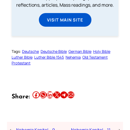
reflections, articles, Mass readings, and more.
VISIT MAIN SITE
Tags:
Deutsche
Deutsche Bible
German Bible
Holy Bible
Luther Bible
Luther Bible 1545
Nehemia
Old Testament
Protestant
Share this article on Facebook
Share this article on WhatsApp
Share this article on LinkedIn
Share this article on X
Share this article on Telegram
Email this Article
Share:
←
Nehemia Kapitel – 9 –
Nehemia Kapitel – 11 –
→