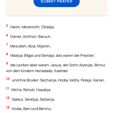
SUBMIT PRAYER
5
Harim, Meremoth, Obadja,
6
Daniel, Ginthon, Baruch,
7
Mesullam, Abia, Mijamin,
8
Maasja, Bilgai und Semaja, das waren die Priester;
9
die Leviten aber waren: Jesua, der Sohn Asanjas, Binnui
von den Kindern Henadads, Kadmiel
10
und ihre Brüder: Sechanja, Hodia, Kelita, Pelaja, Hanan,
11
Micha, Rehob, Hasabja,
12
Sakkur, Serebja, Sebanja,
13
Hodia, Bani und Beninu;