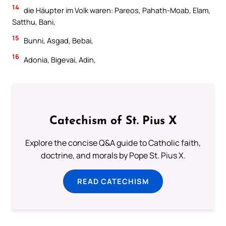
14
die Häupter im Volk waren: Pareos, Pahath-Moab, Elam,
Satthu, Bani,
15
Bunni, Asgad, Bebai,
16
Adonia, Bigevai, Adin,
Catechism of St. Pius X
Explore the concise Q&A guide to Catholic faith,
doctrine, and morals by Pope St. Pius X.
READ CATECHISM