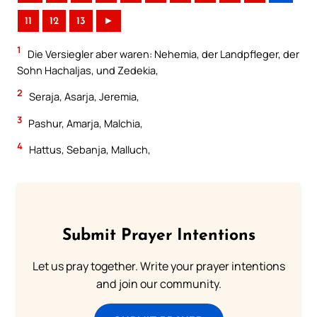
11
12
13
►
1
Die Versiegler aber waren: Nehemia, der Landpfleger, der
Sohn Hachaljas, und Zedekia,
2
Seraja, Asarja, Jeremia,
3
Pashur, Amarja, Malchia,
4
Hattus, Sebanja, Malluch,
Submit Prayer Intentions
Let us pray together. Write your prayer intentions
and join our community.