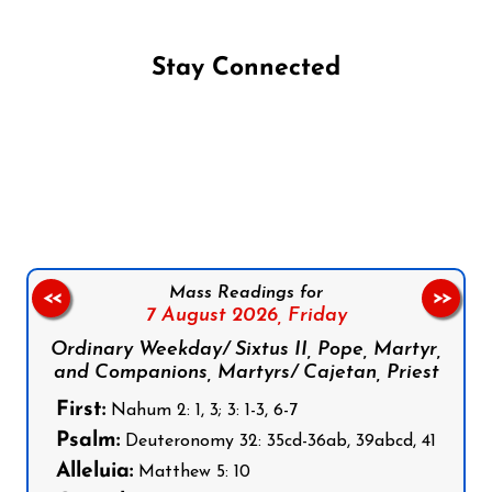
Stay Connected
Follow us on Facebook
Follow us on Instagram
Follow us on X
Subscribe to our YouTube Channel
Follow us on WhatsApp
Mass Readings for
<<
>>
7 August 2026,
Friday
Ordinary Weekday/ Sixtus II, Pope, Martyr,
and Companions, Martyrs/ Cajetan, Priest
First:
Nahum 2: 1, 3; 3: 1-3, 6-7
Psalm:
Deuteronomy 32: 35cd-36ab, 39abcd, 41
Alleluia:
Matthew 5: 10