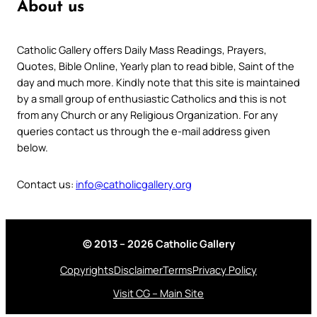
About us
Catholic Gallery offers Daily Mass Readings, Prayers,
Quotes, Bible Online, Yearly plan to read bible, Saint of the
day and much more. Kindly note that this site is maintained
by a small group of enthusiastic Catholics and this is not
from any Church or any Religious Organization. For any
queries contact us through the e-mail address given
below.
Contact us:
info@catholicgallery.org
© 2013 – 2026 Catholic Gallery
Copyrights
Disclaimer
Terms
Privacy Policy
Visit CG – Main Site