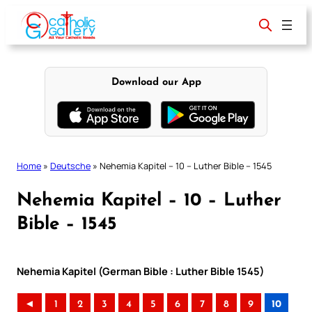
Skip
to
content
Download our App
Home
»
Deutsche
»
Nehemia Kapitel – 10 – Luther Bible – 1545
Nehemia Kapitel – 10 – Luther
Bible – 1545
Nehemia Kapitel (German Bible : Luther Bible 1545)
◄
1
2
3
4
5
6
7
8
9
10