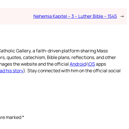
Nehemia Kapitel – 3 – Luther Bible – 1545
→
atholic Gallery, a faith-driven platform sharing Mass
rs, quotes, catechism, Bible plans, reflections, and other
nages the website and the official
Android
/
iOS
apps
ad his story
). Stay connected with him on the official social
 are marked
*