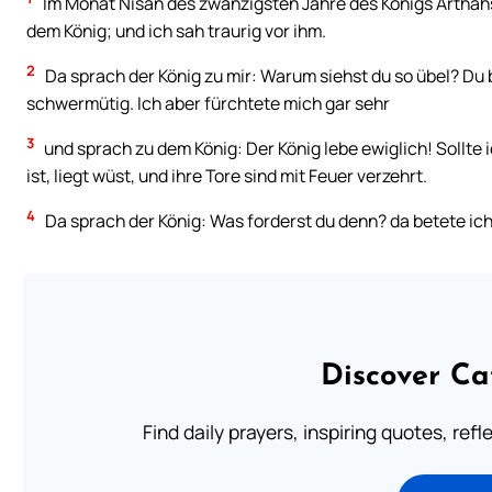
Im Monat Nisan des zwanzigsten Jahre des Königs Arthahs
dem König; und ich sah traurig vor ihm.
2
Da sprach der König zu mir: Warum siehst du so übel? Du bi
schwermütig. Ich aber fürchtete mich gar sehr
3
und sprach zu dem König: Der König lebe ewiglich! Sollte 
ist, liegt wüst, und ihre Tore sind mit Feuer verzehrt.
4
Da sprach der König: Was forderst du denn? da betete ic
Discover Ca
Find daily prayers, inspiring quotes, ref