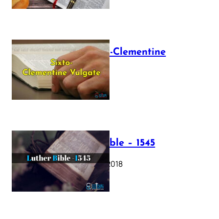
The Sixto-Clementine
Vulgate
July 12, 2025
Luther Bible – 1545
October 17, 2018