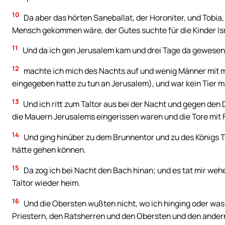
10
Da aber das hörten Saneballat, der Horoniter, und Tobia,
Mensch gekommen wäre, der Gutes suchte für die Kinder Isr
11
Und da ich gen Jerusalem kam und drei Tage da gewesen
12
machte ich mich des Nachts auf und wenig Männer mit m
eingegeben hatte zu tun an Jerusalem), und war kein Tier mit 
13
Und ich ritt zum Taltor aus bei der Nacht und gegen den
die Mauern Jerusalems eingerissen waren und die Tore mit 
14
Und ging hinüber zu dem Brunnentor und zu des Königs T
hätte gehen können.
15
Da zog ich bei Nacht den Bach hinan; und es tat mir we
Taltor wieder heim.
16
Und die Obersten wußten nicht, wo ich hinging oder was
Priestern, den Ratsherren und den Obersten und den andern