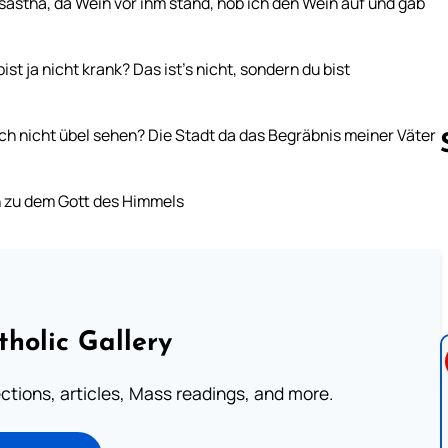
astha, da Wein vor ihm stand, hob ich den Wein auf und gab
st ja nicht krank? Das ist’s nicht, sondern du bist
ich nicht übel sehen? Die Stadt da das Begräbnis meiner Väter
h zu dem Gott des Himmels
Follow us 
tholic Gallery
lections, articles, Mass readings, and more.