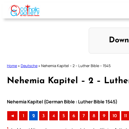
Skip
to
content
Down
Home
»
Deutsche
»
Nehemia Kapitel – 2 – Luther Bible – 1545
Nehemia Kapitel – 2 – Luther
Nehemia Kapitel (German Bible : Luther Bible 1545)
◄
1
2
3
4
5
6
7
8
9
10
11
1