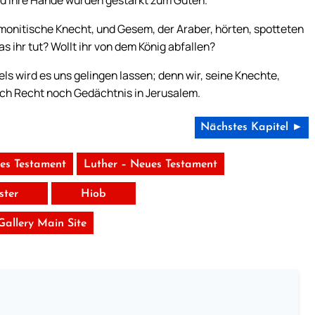
monitische Knecht, und Gesem, der Araber, hörten, spotteten
s ihr tut? Wollt ihr von dem König abfallen?
s wird es uns gelingen lassen; denn wir, seine Knechte,
och Recht noch Gedächtnis in Jerusalem.
Nächstes Kapitel ►
tes Testament
Luther – Neues Testament
ster
Hiob
 Gallery Main Site