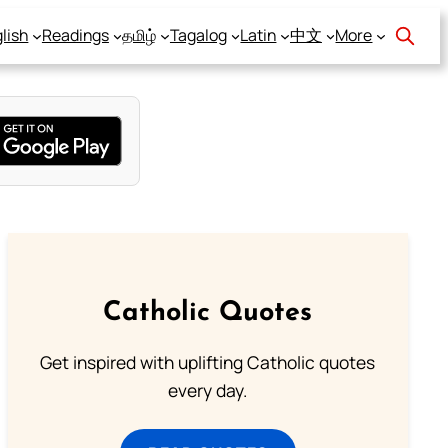
lish
Readings
தமிழ்
Tagalog
Latin
中文
More
Catholic Quotes
Get inspired with uplifting Catholic quotes
every day.