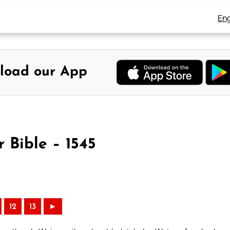
Eng
load our App
 Bible – 1545
12
13
►