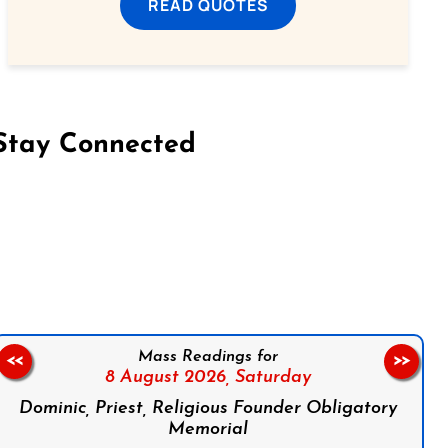
READ QUOTES
Stay Connected
on Facebook
Follow us on Instagram
Follow us on X
Subscribe to our YouTube Channel
Follow us on WhatsApp
Mass Readings for
<<
>>
8 August 2026,
Saturday
Dominic, Priest, Religious Founder Obligatory
Memorial