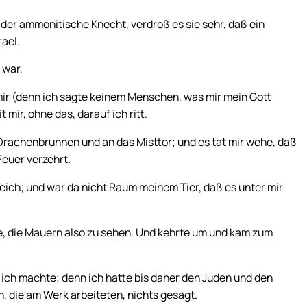
 der ammonitische Knecht, verdroß es sie sehr, daß ein
ael.
 war,
ir (denn ich sagte keinem Menschen, was mir mein Gott
mir, ohne das, darauf ich ritt.
 Drachenbrunnen und an das Misttor; und es tat mir wehe, daß
Feuer verzehrt.
eich; und war da nicht Raum meinem Tier, daß es unter mir
he, die Mauern also zu sehen. Und kehrte um und kam zum
 ich machte; denn ich hatte bis daher den Juden und den
, die am Werk arbeiteten, nichts gesagt.