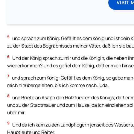
VISIT 
5
und sprach zum König: Gefällt es dem König und ist dein 
zu der Stadt des Begräbnisses meiner Väter, daß ich sie bau
6
Und der König sprach zu mir und die Königin, die neben i
wiederkommen? Und es gefiel dem König, daß er mich hinsen
7
und sprach zum König: Gefällt es dem König, so gebe man m
mich hinübergeleiten, bis ich komme nach Juda,
8
und Briefe an Asaph den Holzfürsten des Königs, daß er m
und zu der Stadtmauer und zum Hause, da ich einziehen sol
über mir.
9
Und da ich kam zu den Landpflegern jenseit des Wassers, 
Hauptleute und Reiter.