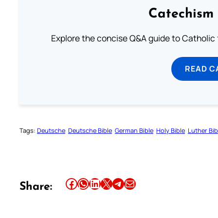
Catechism 
Explore the concise Q&A guide to Catholic f
READ C
Tags:
Deutsche
Deutsche Bible
German Bible
Holy Bible
Luther Bib
Share this article on Facebook
Share this article on WhatsApp
Share this article on LinkedIn
Share this article on X
Share this article on Telegram
Email this Article
Share: