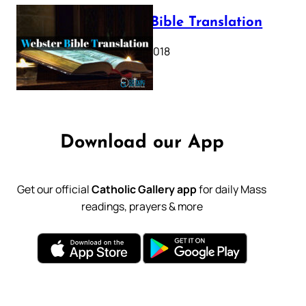
Webster Bible Translation
October 11, 2018
Download our App
Get our official
Catholic Gallery app
for daily Mass
readings, prayers & more