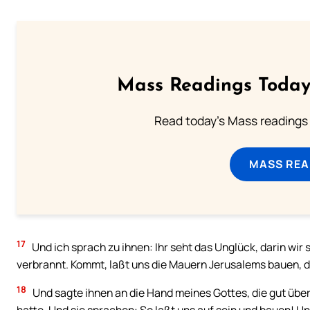
Mass Readings Today
Read today's Mass readings 
MASS REA
17
Und ich sprach zu ihnen: Ihr seht das Unglück, darin wir 
verbrannt. Kommt, laßt uns die Mauern Jerusalems bauen, 
18
Und sagte ihnen an die Hand meines Gottes, die gut über 
hatte. Und sie sprachen: So laßt uns auf sein und bauen! 