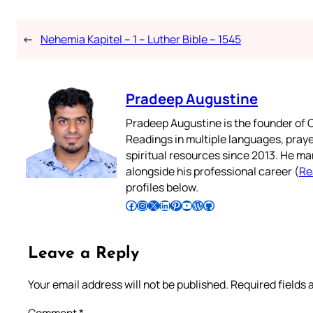
←
Nehemia Kapitel – 1 – Luther Bible – 1545
Pradeep Augustine
Pradeep Augustine is the founder of C
Readings in multiple languages, praye
spiritual resources since 2013. He ma
alongside his professional career (
Re
profiles below.
Follow Pradeep on Facebook
Follow Pradeep on Instagram
Follow Pradeep on X
Follow Pradeep on LinkedIn
Follow Pradeep on Pinterest
Subscribe to Pradeep’s Youtube Channel
Follow Pradeep on WordPress
Follow Pradeep on GitHub
Leave a Reply
Your email address will not be published.
Required fields