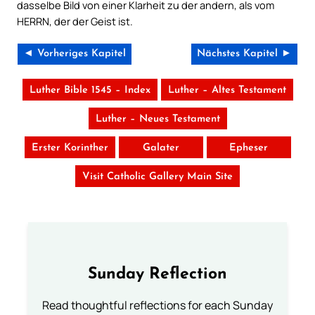
dasselbe Bild von einer Klarheit zu der andern, als vom
HERRN, der der Geist ist.
◄ Vorheriges Kapitel
Nächstes Kapitel ►
Luther Bible 1545 – Index
Luther – Altes Testament
Luther – Neues Testament
Erster Korinther
Galater
Epheser
Visit Catholic Gallery Main Site
Sunday Reflection
Read thoughtful reflections for each Sunday