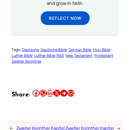
and grow in faith.
REFLECT NOW
Tags:
Deutsche
Deutsche Bible
German Bible
Holy Bible
Luther Bible
Luther Bible 1545
New Testament
Protestant
Zweiter Korinther
Share this article on Facebook
Share this article on WhatsApp
Share this article on LinkedIn
Share this article on X
Share this article on Telegram
Email this Article
Share:
←
Zweiter Korinther Kapitel
Zweiter Korinther Kapitel
→