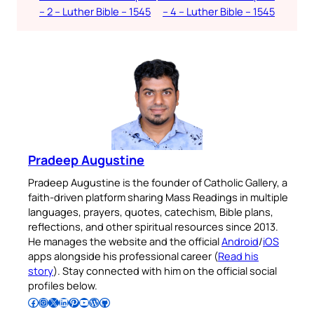
– 2 – Luther Bible – 1545
– 4 – Luther Bible – 1545
Pradeep Augustine
Pradeep Augustine is the founder of Catholic Gallery, a
faith-driven platform sharing Mass Readings in multiple
languages, prayers, quotes, catechism, Bible plans,
reflections, and other spiritual resources since 2013.
He manages the website and the official
Android
/
iOS
apps alongside his professional career (
Read his
story
). Stay connected with him on the official social
profiles below.
Follow Pradeep on Facebook
Follow Pradeep on Instagram
Follow Pradeep on X
Follow Pradeep on LinkedIn
Follow Pradeep on Pinterest
Subscribe to Pradeep’s Youtube Channel
Follow Pradeep on WordPress
Follow Pradeep on GitHub