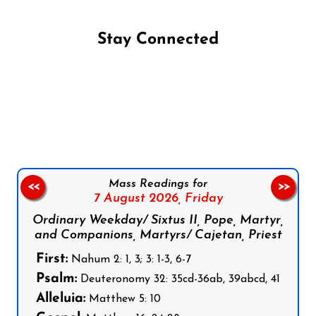
Stay Connected
Follow us on Facebook
Follow us on Instagram
Follow us on X
Subscribe to our YouTube Channel
Follow us on WhatsApp
Mass Readings for
<<
>>
7 August 2026,
Friday
Ordinary Weekday/ Sixtus II, Pope, Martyr,
and Companions, Martyrs/ Cajetan, Priest
First:
Nahum 2: 1, 3; 3: 1-3, 6-7
Psalm:
Deuteronomy 32: 35cd-36ab, 39abcd, 41
Alleluia:
Matthew 5: 10