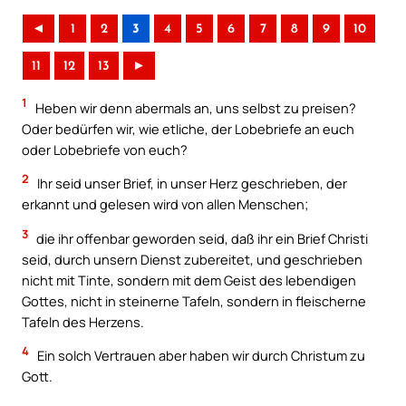
◄
1
2
3
4
5
6
7
8
9
10
11
12
13
►
1
Heben wir denn abermals an, uns selbst zu preisen?
Oder bedürfen wir, wie etliche, der Lobebriefe an euch
oder Lobebriefe von euch?
2
Ihr seid unser Brief, in unser Herz geschrieben, der
erkannt und gelesen wird von allen Menschen;
3
die ihr offenbar geworden seid, daß ihr ein Brief Christi
seid, durch unsern Dienst zubereitet, und geschrieben
nicht mit Tinte, sondern mit dem Geist des lebendigen
Gottes, nicht in steinerne Tafeln, sondern in fleischerne
Tafeln des Herzens.
4
Ein solch Vertrauen aber haben wir durch Christum zu
Gott.