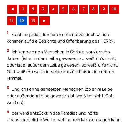
◄
1
2
3
4
5
6
7
8
9
10
11
12
13
►
1
Es ist mir ja das Rühmen nichts nütze; doch will ich
kommen auf die Gesichte und Offenbarung des HERRN.
2
Ich kenne einen Menschen in Christo; vor vierzehn
Jahren (ist er in dem Leibe gewesen, so weiß ich’s nicht;
oder ist er außer dem Leibe gewesen, so weiß ich’s nicht;
Gott weiß es) ward derselbe entzückt bis in den dritten
Himmel.
3
Und ich kenne denselben Menschen (ob er im Leibe
oder außer dem Leibe gewesen ist, weiß ich nicht; Gott
weiß es);
4
der ward entzückt in das Paradies und hörte
unaussprechliche Worte, welche kein Mensch sagen kann.