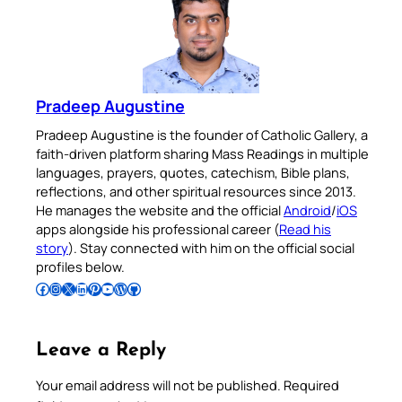
Pradeep Augustine
Pradeep Augustine is the founder of Catholic Gallery, a
faith-driven platform sharing Mass Readings in multiple
languages, prayers, quotes, catechism, Bible plans,
reflections, and other spiritual resources since 2013.
He manages the website and the official
Android
/
iOS
apps alongside his professional career (
Read his
story
). Stay connected with him on the official social
profiles below.
Follow Pradeep on Facebook
Follow Pradeep on Instagram
Follow Pradeep on X
Follow Pradeep on LinkedIn
Follow Pradeep on Pinterest
Subscribe to Pradeep’s Youtube Channel
Follow Pradeep on WordPress
Follow Pradeep on GitHub
Leave a Reply
Your email address will not be published.
Required