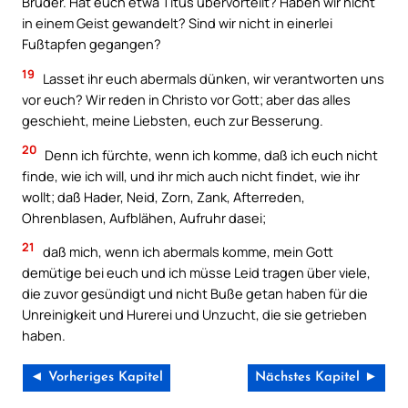
Bruder. Hat euch etwa Titus übervorteilt? Haben wir nicht
in einem Geist gewandelt? Sind wir nicht in einerlei
Fußtapfen gegangen?
19
Lasset ihr euch abermals dünken, wir verantworten uns
vor euch? Wir reden in Christo vor Gott; aber das alles
geschieht, meine Liebsten, euch zur Besserung.
20
Denn ich fürchte, wenn ich komme, daß ich euch nicht
finde, wie ich will, und ihr mich auch nicht findet, wie ihr
wollt; daß Hader, Neid, Zorn, Zank, Afterreden,
Ohrenblasen, Aufblähen, Aufruhr dasei;
21
daß mich, wenn ich abermals komme, mein Gott
demütige bei euch und ich müsse Leid tragen über viele,
die zuvor gesündigt und nicht Buße getan haben für die
Unreinigkeit und Hurerei und Unzucht, die sie getrieben
haben.
◄ Vorheriges Kapitel
Nächstes Kapitel ►