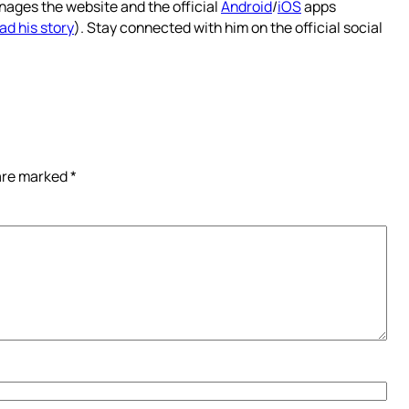
nages the website and the official
Android
/
iOS
apps
ad his story
). Stay connected with him on the official social
 are marked
*