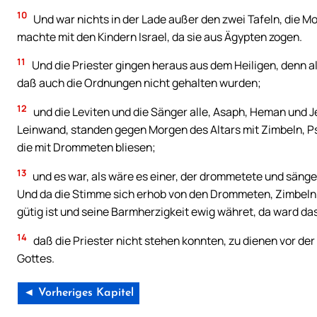
10
Und war nichts in der Lade außer den zwei Tafeln, die 
machte mit den Kindern Israel, da sie aus Ägypten zogen.
11
Und die Priester gingen heraus aus dem Heiligen, denn all
daß auch die Ordnungen nicht gehalten wurden;
12
und die Leviten und die Sänger alle, Asaph, Heman und J
Leinwand, standen gegen Morgen des Altars mit Zimbeln, Ps
die mit Drommeten bliesen;
13
und es war, als wäre es einer, der drommetete und säng
Und da die Stimme sich erhob von den Drommeten, Zimbeln
gütig ist und seine Barmherzigkeit ewig währet, da ward da
14
daß die Priester nicht stehen konnten, zu dienen vor der
Gottes.
◄ Vorheriges Kapitel