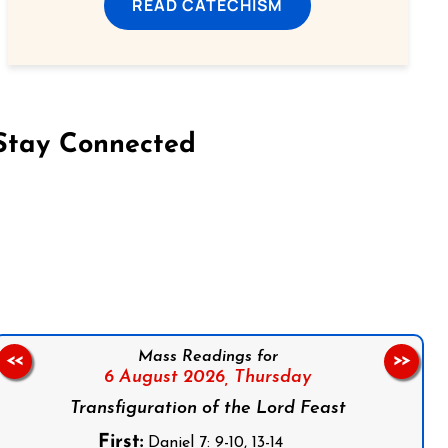
READ CATECHISM
Stay Connected
on Facebook
Follow us on Instagram
Follow us on X
Subscribe to our YouTube Channel
Follow us on WhatsApp
Mass Readings for
<<
>>
6 August 2026,
Thursday
Transfiguration of the Lord Feast
First:
Daniel 7: 9-10, 13-14