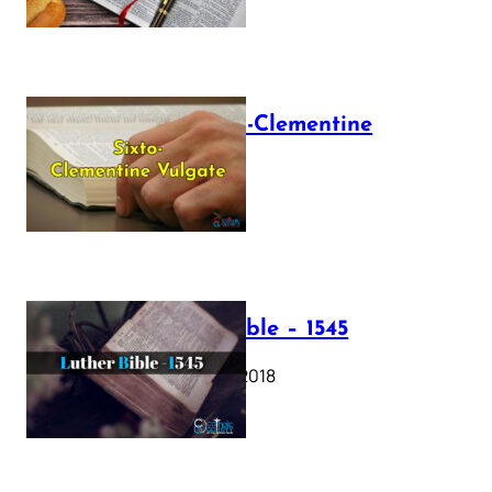
The Sixto-Clementine
Vulgate
July 12, 2025
Luther Bible – 1545
October 17, 2018