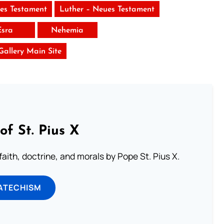
tes Testament
Luther – Neues Testament
Esra
Nehemia
 Gallery Main Site
of St. Pius X
aith, doctrine, and morals by Pope St. Pius X.
ATECHISM