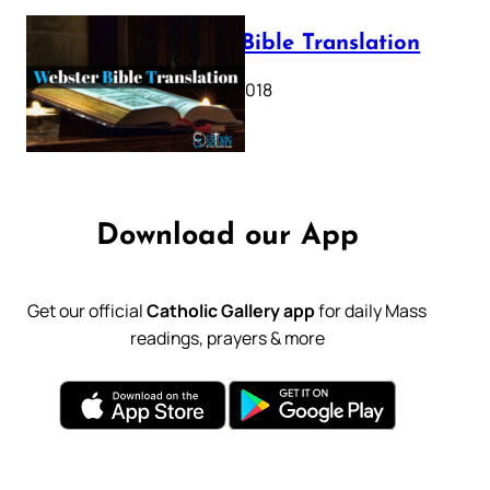
Webster Bible Translation
October 11, 2018
Download our App
Get our official
Catholic Gallery app
for daily Mass
readings, prayers & more