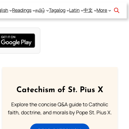
lish
Readings
தமிழ்
Tagalog
Latin
中文
More
Catechism of St. Pius X
Explore the concise Q&A guide to Catholic
faith, doctrine, and morals by Pope St. Pius X.