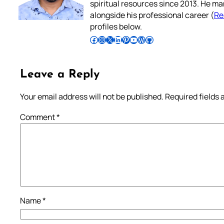
spiritual resources since 2013. He ma
alongside his professional career (
Re
profiles below.
Follow Pradeep on Facebook
Follow Pradeep on Instagram
Follow Pradeep on X
Follow Pradeep on LinkedIn
Follow Pradeep on Pinterest
Subscribe to Pradeep’s Youtube Channel
Follow Pradeep on WordPress
Follow Pradeep on GitHub
Leave a Reply
Your email address will not be published.
Required fields
Comment
*
Name
*