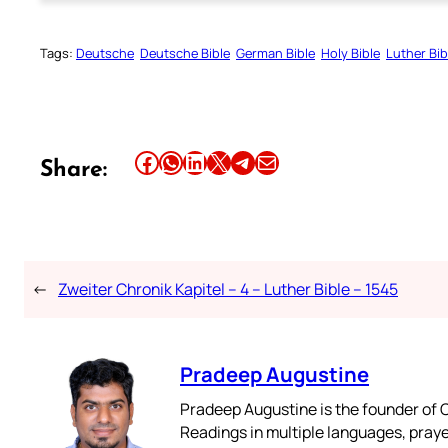
Tags:
Deutsche
Deutsche Bible
German Bible
Holy Bible
Luther Bib
Share this article on Facebook
Share this article on WhatsApp
Share this article on LinkedIn
Share this article on X
Share this article on Telegram
Email this Article
Share:
←
Zweiter Chronik Kapitel – 4 – Luther Bible – 1545
Pradeep Augustine
Pradeep Augustine is the founder of C
Readings in multiple languages, praye