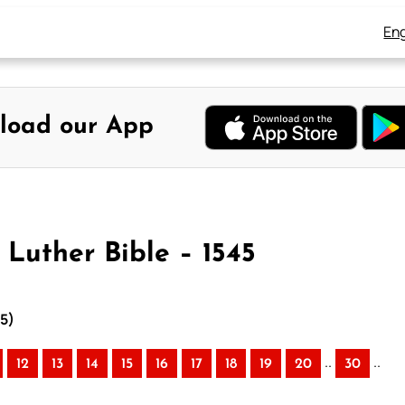
Eng
load our App
 Luther Bible – 1545
45)
..
..
12
13
14
15
16
17
18
19
20
30