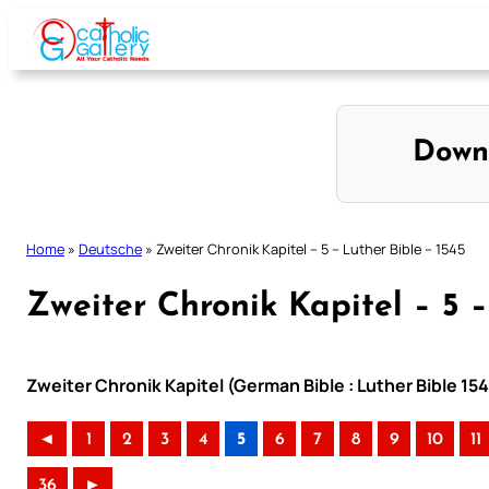
Skip
to
content
Down
Home
»
Deutsche
»
Zweiter Chronik Kapitel – 5 – Luther Bible – 1545
Zweiter Chronik Kapitel – 5 –
Zweiter Chronik Kapitel (German Bible : Luther Bible 15
◄
1
2
3
4
5
6
7
8
9
10
11
36
►