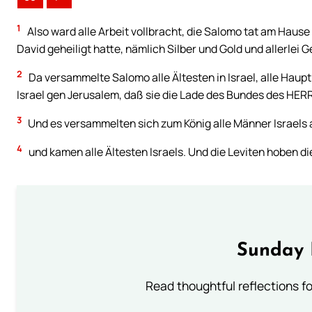
1
Also ward alle Arbeit vollbracht, die Salomo tat am Haus
David geheiligt hatte, nämlich Silber und Gold und allerlei 
2
Da versammelte Salomo alle Ältesten in Israel, alle Haup
Israel gen Jerusalem, daß sie die Lade des Bundes des HERR
3
Und es versammelten sich zum König alle Männer Israels a
4
und kamen alle Ältesten Israels. Und die Leviten hoben di
Sunday 
Read thoughtful reflections f