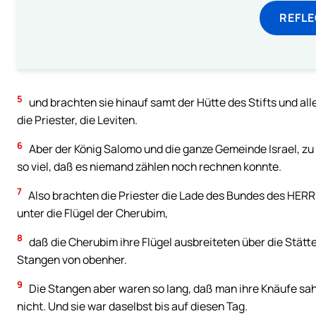
REFL
5
und brachten sie hinauf samt der Hütte des Stifts und alle
die Priester, die Leviten.
6
Aber der König Salomo und die ganze Gemeinde Israel, zu
so viel, daß es niemand zählen noch rechnen konnte.
7
Also brachten die Priester die Lade des Bundes des HERRN 
unter die Flügel der Cherubim,
8
daß die Cherubim ihre Flügel ausbreiteten über die Stätt
Stangen von obenher.
9
Die Stangen aber waren so lang, daß man ihre Knäufe sah
nicht. Und sie war daselbst bis auf diesen Tag.