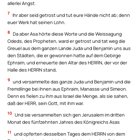
allerlei Angst.
7
Ihr aber seid getrost und tut eure Hände nicht ab; denn
euer Werk hat seinen Lohn.
8
Da aber Asa hörte diese Worte und die Weissagung
Odeds, des Propheten, ward er getrost und tat weg die
Greuel aus dem ganzen Lande Juda und Benjamin uns aus
den Städten, die er gewonnen hatte auf dem Gebirge
Ephraim, und erneuerte den Altar des HERRN, der vor der
Halle des HERRN stand,
9
und versammelte das ganze Juda und Benjamin und die
Fremdlinge bei ihnen aus Ephraim, Manasse und Simeon.
Denn es fielen zu ihm aus Israel die Menge, als sie sahen,
daß der HERR, sein Gott, mit ihm war.
10
Und sie versammelten sich gen Jerusalem im dritten
Monat des fünfzehnten Jahres des Königreichs Asas
11
und opferten desselben Tages dem HERRN von dem