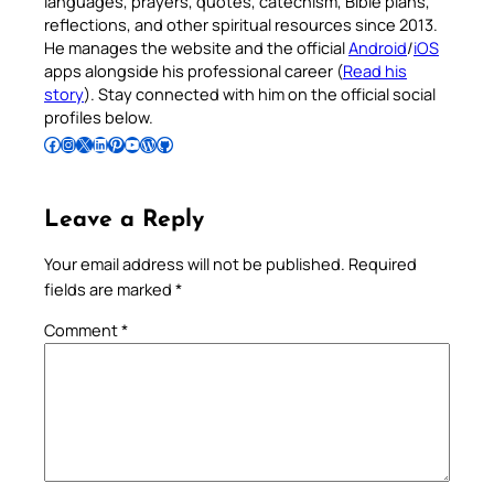
languages, prayers, quotes, catechism, Bible plans,
reflections, and other spiritual resources since 2013.
He manages the website and the official
Android
/
iOS
apps alongside his professional career (
Read his
story
). Stay connected with him on the official social
profiles below.
Follow Pradeep on Facebook
Follow Pradeep on Instagram
Follow Pradeep on X
Follow Pradeep on LinkedIn
Follow Pradeep on Pinterest
Subscribe to Pradeep’s Youtube Channel
Follow Pradeep on WordPress
Follow Pradeep on GitHub
Leave a Reply
Your email address will not be published.
Required
fields are marked
*
Comment
*