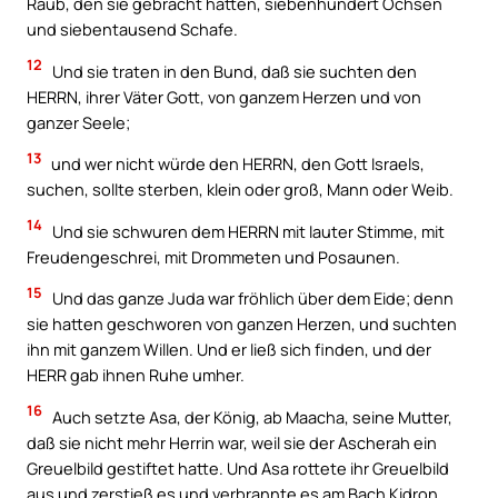
Raub, den sie gebracht hatten, siebenhundert Ochsen
und siebentausend Schafe.
12
Und sie traten in den Bund, daß sie suchten den
HERRN, ihrer Väter Gott, von ganzem Herzen und von
ganzer Seele;
13
und wer nicht würde den HERRN, den Gott Israels,
suchen, sollte sterben, klein oder groß, Mann oder Weib.
14
Und sie schwuren dem HERRN mit lauter Stimme, mit
Freudengeschrei, mit Drommeten und Posaunen.
15
Und das ganze Juda war fröhlich über dem Eide; denn
sie hatten geschworen von ganzen Herzen, und suchten
ihn mit ganzem Willen. Und er ließ sich finden, und der
HERR gab ihnen Ruhe umher.
16
Auch setzte Asa, der König, ab Maacha, seine Mutter,
daß sie nicht mehr Herrin war, weil sie der Ascherah ein
Greuelbild gestiftet hatte. Und Asa rottete ihr Greuelbild
aus und zerstieß es und verbrannte es am Bach Kidron.