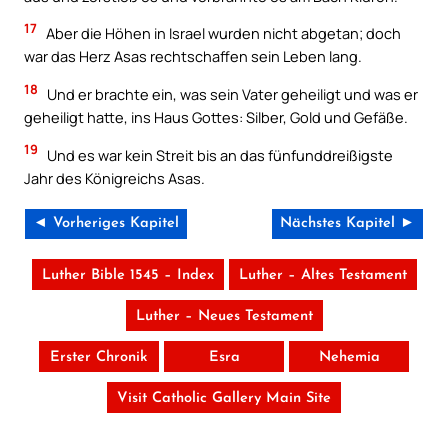
17
Aber die Höhen in Israel wurden nicht abgetan; doch
war das Herz Asas rechtschaffen sein Leben lang.
18
Und er brachte ein, was sein Vater geheiligt und was er
geheiligt hatte, ins Haus Gottes: Silber, Gold und Gefäße.
19
Und es war kein Streit bis an das fünfunddreißigste
Jahr des Königreichs Asas.
◄ Vorheriges Kapitel
Nächstes Kapitel ►
Luther Bible 1545 – Index
Luther – Altes Testament
Luther – Neues Testament
Erster Chronik
Esra
Nehemia
Visit Catholic Gallery Main Site