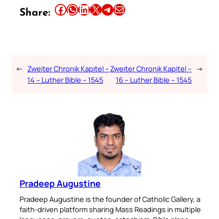
Share this article on Facebook
Share this article on WhatsApp
Share this article on LinkedIn
Share this article on X
Share this article on Telegram
Email this Article
Share:
←
Zweiter Chronik Kapitel –
Zweiter Chronik Kapitel –
→
14 – Luther Bible – 1545
16 – Luther Bible – 1545
Pradeep Augustine
Pradeep Augustine is the founder of Catholic Gallery, a
faith-driven platform sharing Mass Readings in multiple