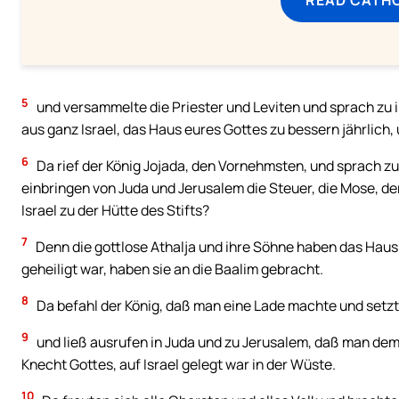
5
und versammelte die Priester und Leviten und sprach zu i
aus ganz Israel, das Haus eures Gottes zu bessern jährlich, u
6
Da rief der König Jojada, den Vornehmsten, und sprach zu 
einbringen von Juda und Jerusalem die Steuer, die Mose, d
Israel zu der Hütte des Stifts?
7
Denn die gottlose Athalja und ihre Söhne haben das Haus
geheiligt war, haben sie an die Baalim gebracht.
8
Da befahl der König, daß man eine Lade machte und setz
9
und ließ ausrufen in Juda und zu Jerusalem, daß man dem
Knecht Gottes, auf Israel gelegt war in der Wüste.
10