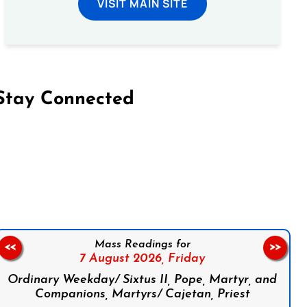
VISIT MAIN SITE
Stay Connected
on Facebook
Follow us on Instagram
Follow us on X
Subscribe to our YouTube Channel
Follow us on WhatsApp
Mass Readings for
<<
>>
7 August 2026,
Friday
Ordinary Weekday/ Sixtus II, Pope, Martyr, and
Companions, Martyrs/ Cajetan, Priest