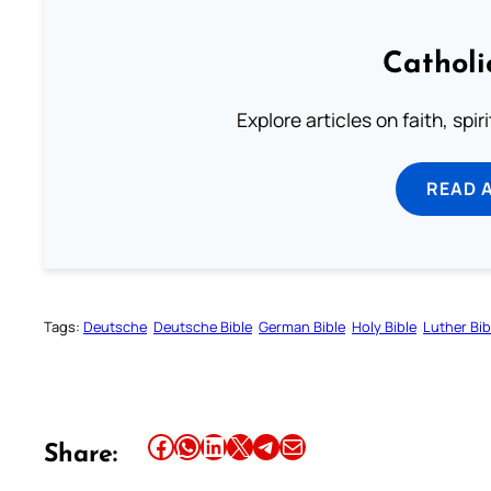
Catholi
Explore articles on faith, spi
READ 
Tags:
Deutsche
Deutsche Bible
German Bible
Holy Bible
Luther Bib
Share this article on Facebook
Share this article on WhatsApp
Share this article on LinkedIn
Share this article on X
Share this article on Telegram
Email this Article
Share: