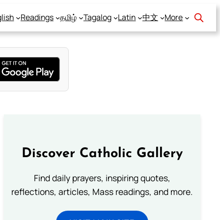
lish
Readings
தமிழ்
Tagalog
Latin
中文
More
Discover Catholic Gallery
Find daily prayers, inspiring quotes,
reflections, articles, Mass readings, and more.