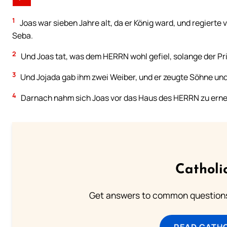
1
Joas war sieben Jahre alt, da er König ward, und regierte 
Seba.
2
Und Joas tat, was dem HERRN wohl gefiel, solange der Pri
3
Und Jojada gab ihm zwei Weiber, und er zeugte Söhne und
4
Darnach nahm sich Joas vor das Haus des HERRN zu erne
Catholi
Get answers to common questions 
READ CATH