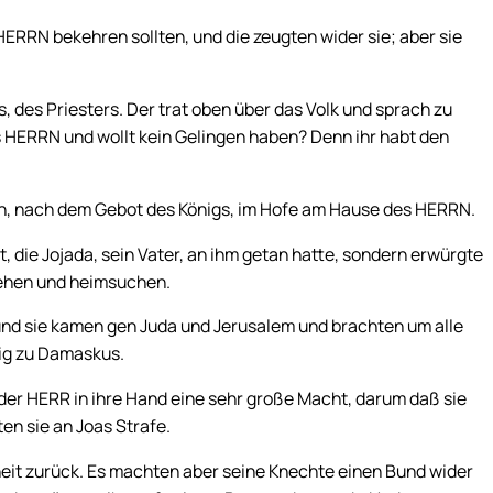
HERRN bekehren sollten, und die zeugten wider sie; aber sie
, des Priesters. Der trat oben über das Volk und sprach zu
s HERRN und wollt kein Gelingen haben? Denn ihr habt den
hn, nach dem Gebot des Königs, im Hofe am Hause des HERRN.
, die Jojada, sein Vater, an ihm getan hatte, sondern erwürgte
 sehen und heimsuchen.
 und sie kamen gen Juda und Jerusalem und brachten um alle
nig zu Damaskus.
er HERR in ihre Hand eine sehr große Macht, darum daß sie
en sie an Joas Strafe.
kheit zurück. Es machten aber seine Knechte einen Bund wider