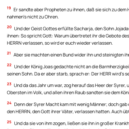
19
Er sandte aber Propheten zu ihnen, daß sie sich zu dem 
nahmen’s nicht zu Ohren.
20
Und der Geist Gottes erfüllte Sacharja, den Sohn Jojadas
ihnen: So spricht Gott: Warum übertretet ihr die Gebote de
HERRN verlassen, so wird er euch wieder verlassen.
21
Aber sie machten einen Bund wider ihn und steinigten i
22
Und der König Joas gedachte nicht an die Barmherzigkeit
seinen Sohn. Da er aber starb, sprach er: Der HERR wird’s
23
Und da das Jahr um war, zog herauf das Heer der Syrer,
Obersten im Volk, und allen ihren Raub sandten sie dem Kö
24
Denn der Syrer Macht kam mit wenig Männer; doch gab d
den HERRN, den Gott ihrer Väter, verlassen hatten. Auch übt
25
Und da sie von ihm zogen, ließen sie ihn in großer Kran