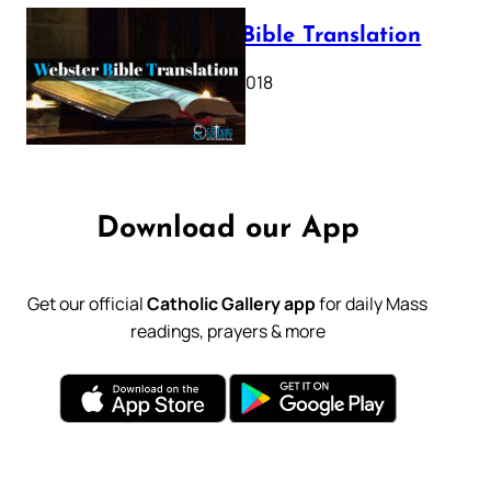
Webster Bible Translation
October 11, 2018
Download our App
Get our official
Catholic Gallery app
for daily Mass
readings, prayers & more