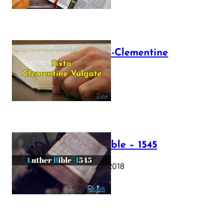
The Sixto-Clementine
Vulgate
July 12, 2025
Luther Bible – 1545
October 17, 2018