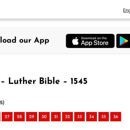
Eng
load our App
– Luther Bible – 1545
45)
27
28
29
30
31
32
33
34
35
36