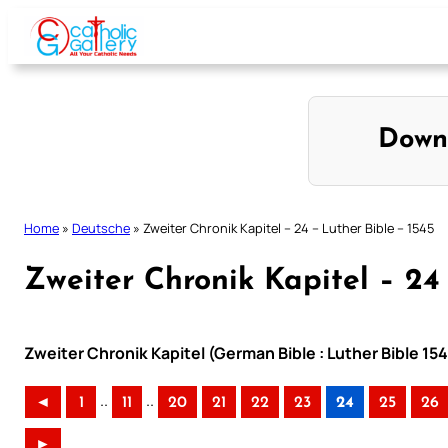
Skip
to
content
Down
Home
»
Deutsche
»
Zweiter Chronik Kapitel – 24 – Luther Bible – 1545
Zweiter Chronik Kapitel – 24 
Zweiter Chronik Kapitel (German Bible : Luther Bible 15
..
..
◄
1
11
20
21
22
23
24
25
26
►