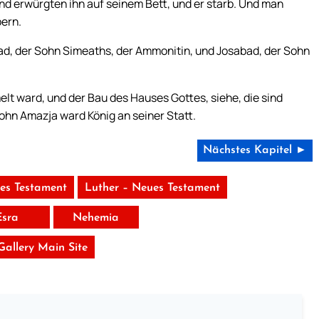
 und erwürgten ihn auf seinem Bett, und er starb. Und man
bern.
ad, der Sohn Simeaths, der Ammonitin, und Josabad, der Sohn
t ward, und der Bau des Hauses Gottes, siehe, die sind
Sohn Amazja ward König an seiner Statt.
Nächstes Kapitel ►
tes Testament
Luther – Neues Testament
Esra
Nehemia
 Gallery Main Site