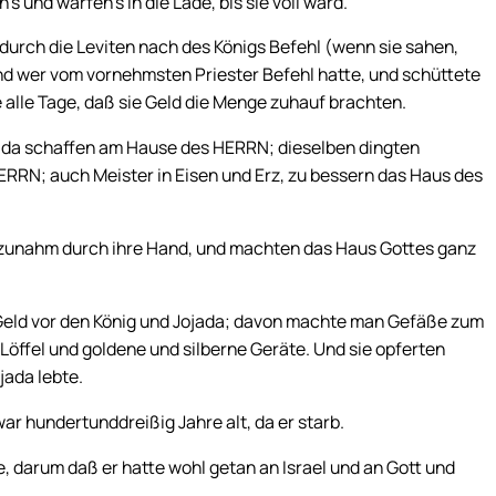
s und warfen’s in die Lade, bis sie voll ward.
 durch die Leviten nach des Königs Befehl (wenn sie sahen,
und wer vom vornehmsten Priester Befehl hatte, und schüttete
e alle Tage, daß sie Geld die Menge zuhauf brachten.
e da schaffen am Hause des HERRN; dieselben dingten
RRN; auch Meister in Eisen und Erz, zu bessern das Haus des
k zunahm durch ihre Hand, und machten das Haus Gottes ganz
e Geld vor den König und Jojada; davon machte man Gefäße zum
öffel und goldene und silberne Geräte. Und sie opferten
ada lebte.
ar hundertunddreißig Jahre alt, da er starb.
e, darum daß er hatte wohl getan an Israel und an Gott und