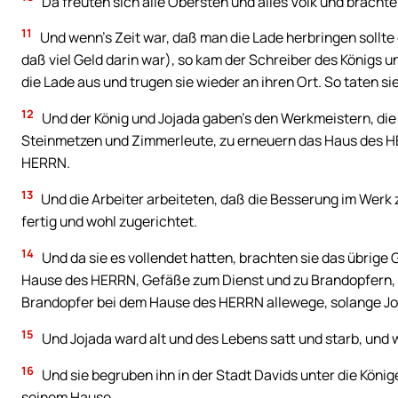
Da freuten sich alle Obersten und alles Volk und brachten’
11
Und wenn’s Zeit war, daß man die Lade herbringen sollte
daß viel Geld darin war), so kam der Schreiber des Königs 
die Lade aus und trugen sie wieder an ihren Ort. So taten si
12
Und der König und Jojada gaben’s den Werkmeistern, di
Steinmetzen und Zimmerleute, zu erneuern das Haus des HE
HERRN.
13
Und die Arbeiter arbeiteten, daß die Besserung im Wer
fertig und wohl zugerichtet.
14
Und da sie es vollendet hatten, brachten sie das übrig
Hause des HERRN, Gefäße zum Dienst und zu Brandopfern, L
Brandopfer bei dem Hause des HERRN allewege, solange Joj
15
Und Jojada ward alt und des Lebens satt und starb, und w
16
Und sie begruben ihn in der Stadt Davids unter die König
seinem Hause.