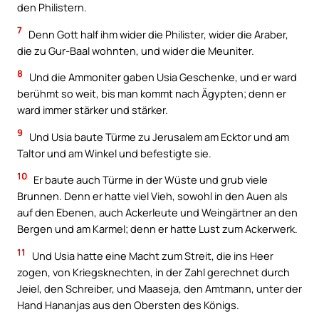
den Philistern.
7
Denn Gott half ihm wider die Philister, wider die Araber,
die zu Gur-Baal wohnten, und wider die Meuniter.
8
Und die Ammoniter gaben Usia Geschenke, und er ward
berühmt so weit, bis man kommt nach Ägypten; denn er
ward immer stärker und stärker.
9
Und Usia baute Türme zu Jerusalem am Ecktor und am
Taltor und am Winkel und befestigte sie.
10
Er baute auch Türme in der Wüste und grub viele
Brunnen. Denn er hatte viel Vieh, sowohl in den Auen als
auf den Ebenen, auch Ackerleute und Weingärtner an den
Bergen und am Karmel; denn er hatte Lust zum Ackerwerk.
11
Und Usia hatte eine Macht zum Streit, die ins Heer
zogen, von Kriegsknechten, in der Zahl gerechnet durch
Jeiel, den Schreiber, und Maaseja, den Amtmann, unter der
Hand Hananjas aus den Obersten des Königs.