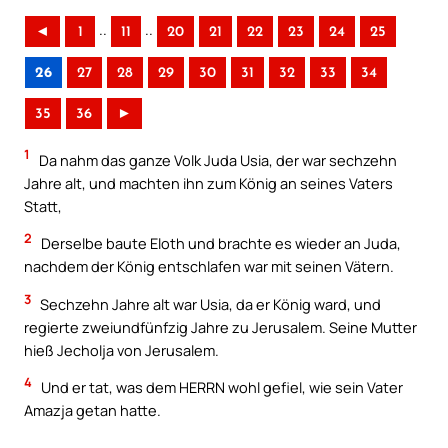
..
..
◄
1
11
20
21
22
23
24
25
26
27
28
29
30
31
32
33
34
35
36
►
1
Da nahm das ganze Volk Juda Usia, der war sechzehn
Jahre alt, und machten ihn zum König an seines Vaters
Statt,
2
Derselbe baute Eloth und brachte es wieder an Juda,
nachdem der König entschlafen war mit seinen Vätern.
3
Sechzehn Jahre alt war Usia, da er König ward, und
regierte zweiundfünfzig Jahre zu Jerusalem. Seine Mutter
hieß Jecholja von Jerusalem.
4
Und er tat, was dem HERRN wohl gefiel, wie sein Vater
Amazja getan hatte.