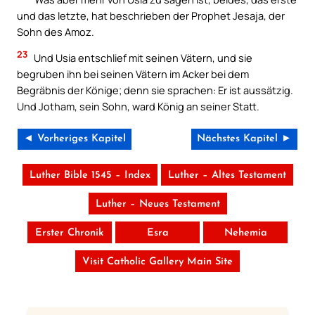
und das letzte, hat beschrieben der Prophet Jesaja, der
Sohn des Amoz.
23
Und Usia entschlief mit seinen Vätern, und sie
begruben ihn bei seinen Vätern im Acker bei dem
Begräbnis der Könige; denn sie sprachen: Er ist aussätzig.
Und Jotham, sein Sohn, ward König an seiner Statt.
◄ Vorheriges Kapitel
Nächstes Kapitel ►
Luther Bible 1545 – Index
Luther – Altes Testament
Luther – Neues Testament
Erster Chronik
Esra
Nehemia
Visit Catholic Gallery Main Site