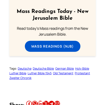
Mass Readings Today - New
Jerusalem Bible
Read today's Mass readings from the New
Jerusalem Bible.
MASS READINGS (NJB)
Tags:
Deutsche
Deutsche Bible
German Bible
Holy Bible
Luther Bible
Luther Bible 1545
Old Testament
Protestant
Zweiter Chronik
Share this article on Facebook
Share this article on WhatsApp
Share this article on LinkedIn
Share this article on X
Share this article on Telegram
Email this Article