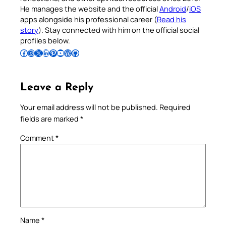
He manages the website and the official
Android
/
iOS
apps alongside his professional career (
Read his
story
). Stay connected with him on the official social
profiles below.
Follow Pradeep on Facebook
Follow Pradeep on Instagram
Follow Pradeep on X
Follow Pradeep on LinkedIn
Follow Pradeep on Pinterest
Subscribe to Pradeep’s Youtube Channel
Follow Pradeep on WordPress
Follow Pradeep on GitHub
Leave a Reply
Your email address will not be published.
Required
fields are marked
*
Comment
*
Name
*