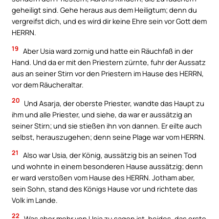
geheiligt sind. Gehe heraus aus dem Heiligtum; denn du
vergreifst dich, und es wird dir keine Ehre sein vor Gott dem
HERRN.
19
Aber Usia ward zornig und hatte ein Räuchfaß in der
Hand. Und da er mit den Priestern zürnte, fuhr der Aussatz
aus an seiner Stirn vor den Priestern im Hause des HERRN,
vor dem Räucheraltar.
20
Und Asarja, der oberste Priester, wandte das Haupt zu
ihm und alle Priester, und siehe, da war er aussätzig an
seiner Stirn; und sie stießen ihn von dannen. Er eilte auch
selbst, herauszugehen; denn seine Plage war vom HERRN.
21
Also war Usia, der König, aussätzig bis an seinen Tod
und wohnte in einem besonderen Hause aussätzig; denn
er ward verstoßen vom Hause des HERRN. Jotham aber,
sein Sohn, stand des Königs Hause vor und richtete das
Volk im Lande.
22
Was aber mehr von Usia zu sagen ist, beides, das erste