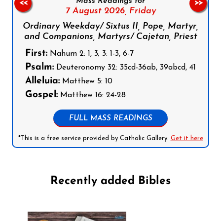
Mass Readings for
<<
>>
7 August 2026,
Friday
Ordinary Weekday/ Sixtus II, Pope, Martyr,
and Companions, Martyrs/ Cajetan, Priest
First:
Nahum 2: 1, 3; 3: 1-3, 6-7
Psalm:
Deuteronomy 32: 35cd-36ab, 39abcd, 41
Alleluia:
Matthew 5: 10
Gospel:
Matthew 16: 24-28
FULL MASS READINGS
*This is a free service provided by Catholic Gallery.
Get it here
Recently added Bibles