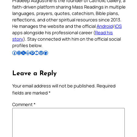
Pradeep Augustine is the founder of Catholic Gallery, a
faith-driven platform sharing Mass Readings in multiple
languages, prayers, quotes, catechism, Bible plans,
reflections, and other spiritual resources since 2013.
He manages the website and the official
Android
/
iOS
apps alongside his professional career (
Read his
story
). Stay connected with him on the official social
profiles below.
Follow Pradeep on Facebook
Follow Pradeep on Instagram
Follow Pradeep on X
Follow Pradeep on LinkedIn
Follow Pradeep on Pinterest
Subscribe to Pradeep’s Youtube Channel
Follow Pradeep on WordPress
Follow Pradeep on GitHub
Leave a Reply
Your email address will not be published.
Required
fields are marked
*
Comment
*