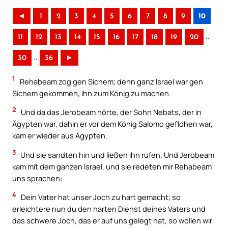
◄
1
2
3
4
5
6
7
8
9
10
..
11
12
13
14
15
16
17
18
19
20
..
30
36
►
1
Rehabeam zog gen Sichem; denn ganz Israel war gen
Sichem gekommen, ihn zum König zu machen.
2
Und da das Jerobeam hörte, der Sohn Nebats, der in
Ägypten war, dahin er vor dem König Salomo geflohen war,
kam er wieder aus Ägypten.
3
Und sie sandten hin und ließen ihn rufen. Und Jerobeam
kam mit dem ganzen Israel, und sie redeten mir Rehabeam
uns sprachen:
4
Dein Vater hat unser Joch zu hart gemacht; so
erleichtere nun du den harten Dienst deines Vaters und
das schwere Joch, das er auf uns gelegt hat, so wollen wir