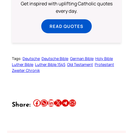
Get inspired with uplifting Catholic quotes
every day.
READ QUOTES
Tags:
Deutsche
Deutsche Bible
German Bible
Holy Bible
Luther Bible
Luther Bible 1545
Old Testament
Protestant
Zweiter Chronik
Share this article on Facebook
Share this article on WhatsApp
Share this article on LinkedIn
Share this article on X
Share this article on Telegram
Email this Article
Share: