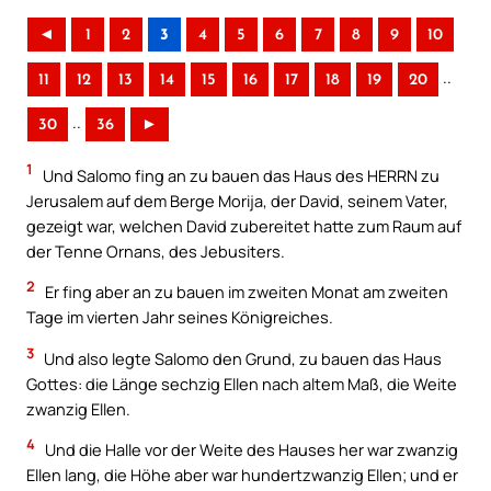
◄
1
2
3
4
5
6
7
8
9
10
..
11
12
13
14
15
16
17
18
19
20
..
30
36
►
1
Und Salomo fing an zu bauen das Haus des HERRN zu
Jerusalem auf dem Berge Morija, der David, seinem Vater,
gezeigt war, welchen David zubereitet hatte zum Raum auf
der Tenne Ornans, des Jebusiters.
2
Er fing aber an zu bauen im zweiten Monat am zweiten
Tage im vierten Jahr seines Königreiches.
3
Und also legte Salomo den Grund, zu bauen das Haus
Gottes: die Länge sechzig Ellen nach altem Maß, die Weite
zwanzig Ellen.
4
Und die Halle vor der Weite des Hauses her war zwanzig
Ellen lang, die Höhe aber war hundertzwanzig Ellen; und er