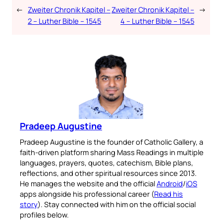
←
Zweiter Chronik Kapitel –
Zweiter Chronik Kapitel –
→
2 – Luther Bible – 1545
4 – Luther Bible – 1545
Pradeep Augustine
Pradeep Augustine is the founder of Catholic Gallery, a
faith-driven platform sharing Mass Readings in multiple
languages, prayers, quotes, catechism, Bible plans,
reflections, and other spiritual resources since 2013.
He manages the website and the official
Android
/
iOS
apps alongside his professional career (
Read his
story
). Stay connected with him on the official social
profiles below.