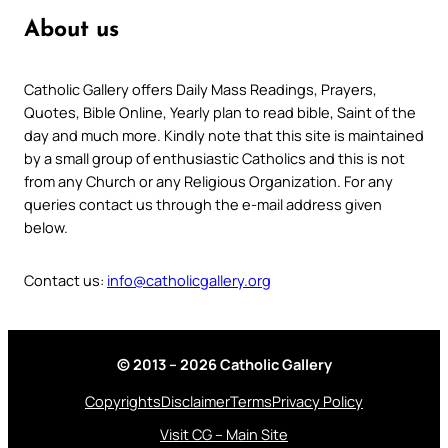
About us
Catholic Gallery offers Daily Mass Readings, Prayers,
Quotes, Bible Online, Yearly plan to read bible, Saint of the
day and much more. Kindly note that this site is maintained
by a small group of enthusiastic Catholics and this is not
from any Church or any Religious Organization. For any
queries contact us through the e-mail address given
below.
Contact us:
info@catholicgallery.org
© 2013 – 2026 Catholic Gallery
Copyrights
Disclaimer
Terms
Privacy Policy
Visit CG – Main Site