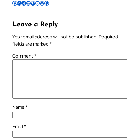
Follow Pradeep on Facebook
Follow Pradeep on Instagram
Follow Pradeep on X
Follow Pradeep on LinkedIn
Follow Pradeep on Pinterest
Subscribe to Pradeep’s Youtube Channel
Follow Pradeep on WordPress
Follow Pradeep on GitHub
Leave a Reply
Your email address will not be published.
Required
fields are marked
*
Comment
*
Name
*
Email
*