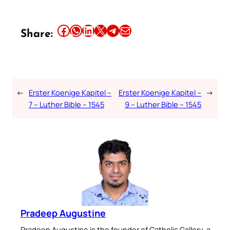
Share this article on Facebook
Share this article on WhatsApp
Share this article on LinkedIn
Share this article on X
Share this article on Telegram
Email this Article
Share:
←
Erster Koenige Kapitel –
Erster Koenige Kapitel –
→
7 – Luther Bible – 1545
9 – Luther Bible – 1545
Pradeep Augustine
Pradeep Augustine is the founder of Catholic Gallery, a