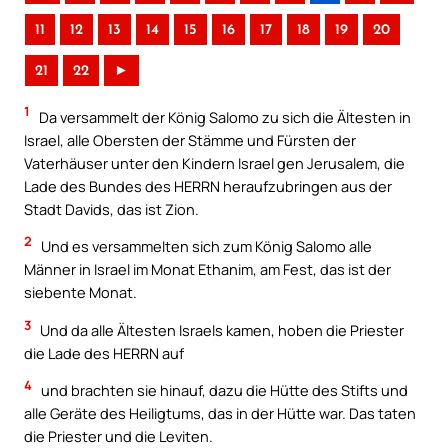
11
12
13
14
15
16
17
18
19
20
21
22
►
1
Da versammelt der König Salomo zu sich die Ältesten in
Israel, alle Obersten der Stämme und Fürsten der
Vaterhäuser unter den Kindern Israel gen Jerusalem, die
Lade des Bundes des HERRN heraufzubringen aus der
Stadt Davids, das ist Zion.
2
Und es versammelten sich zum König Salomo alle
Männer in Israel im Monat Ethanim, am Fest, das ist der
siebente Monat.
3
Und da alle Ältesten Israels kamen, hoben die Priester
die Lade des HERRN auf
4
und brachten sie hinauf, dazu die Hütte des Stifts und
alle Geräte des Heiligtums, das in der Hütte war. Das taten
die Priester und die Leviten.