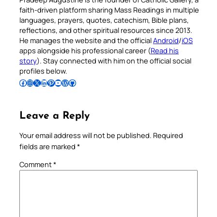
faith-driven platform sharing Mass Readings in multiple
languages, prayers, quotes, catechism, Bible plans,
reflections, and other spiritual resources since 2013.
He manages the website and the official
Android
/
iOS
apps alongside his professional career (
Read his
story
). Stay connected with him on the official social
profiles below.
Follow Pradeep on Facebook
Follow Pradeep on Instagram
Follow Pradeep on X
Follow Pradeep on LinkedIn
Follow Pradeep on Pinterest
Subscribe to Pradeep’s Youtube Channel
Follow Pradeep on WordPress
Follow Pradeep on GitHub
Leave a Reply
Your email address will not be published.
Required
fields are marked
*
Comment
*