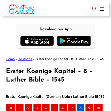
Skip
to
content
Download our App
Home
»
Deutsche
»
Erster Koenige Kapitel – 8 – Luther Bible – 1545
Erster Koenige Kapitel – 8 –
Luther Bible – 1545
Erster Koenige Kapitel (German Bible : Luther Bible 1545)
◄
1
2
3
4
5
6
7
8
9
10