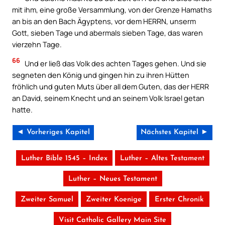
mit ihm, eine große Versammlung, von der Grenze Hamaths
an bis an den Bach Ägyptens, vor dem HERRN, unserm
Gott, sieben Tage und abermals sieben Tage, das waren
vierzehn Tage.
66
Und er ließ das Volk des achten Tages gehen. Und sie
segneten den König und gingen hin zu ihren Hütten
fröhlich und guten Muts über all dem Guten, das der HERR
an David, seinem Knecht und an seinem Volk Israel getan
hatte.
◄ Vorheriges Kapitel
Nächstes Kapitel ►
Luther Bible 1545 – Index
Luther – Altes Testament
Luther – Neues Testament
Zweiter Samuel
Zweiter Koenige
Erster Chronik
Visit Catholic Gallery Main Site