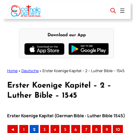
Skip
to
content
Download our App
Home
»
Deutsche
»
Erster Koenige Kapitel – 2 – Luther Bible – 1545
Erster Koenige Kapitel – 2 –
Luther Bible – 1545
Erster Koenige Kapitel (German Bible : Luther Bible 1545)
◄
1
2
3
4
5
6
7
8
9
10