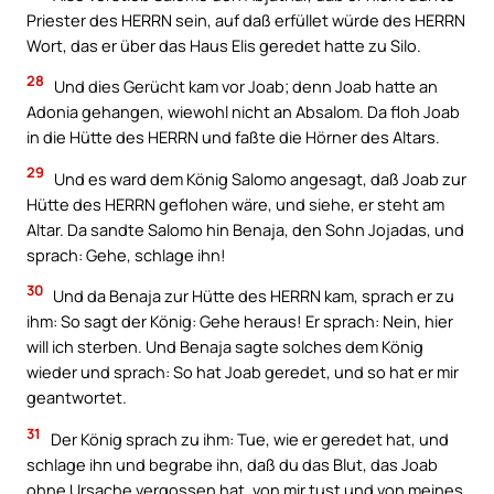
Priester des HERRN sein, auf daß erfüllet würde des HERRN
Wort, das er über das Haus Elis geredet hatte zu Silo.
28
Und dies Gerücht kam vor Joab; denn Joab hatte an
Adonia gehangen, wiewohl nicht an Absalom. Da floh Joab
in die Hütte des HERRN und faßte die Hörner des Altars.
29
Und es ward dem König Salomo angesagt, daß Joab zur
Hütte des HERRN geflohen wäre, und siehe, er steht am
Altar. Da sandte Salomo hin Benaja, den Sohn Jojadas, und
sprach: Gehe, schlage ihn!
30
Und da Benaja zur Hütte des HERRN kam, sprach er zu
ihm: So sagt der König: Gehe heraus! Er sprach: Nein, hier
will ich sterben. Und Benaja sagte solches dem König
wieder und sprach: So hat Joab geredet, und so hat er mir
geantwortet.
31
Der König sprach zu ihm: Tue, wie er geredet hat, und
schlage ihn und begrabe ihn, daß du das Blut, das Joab
ohne Ursache vergossen hat, von mir tust und von meines