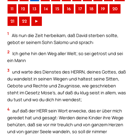
11
12
13
14
15
16
17
18
19
20
21
22
►
1
Als nun die Zeit herbeikam, daß David sterben sollte,
gebot er seinem Sohn Salomo und sprach:
2
Ich gehe hin den Weg aller Welt; so sei getrost und sei
ein Mann
3
und warte des Dienstes des HERRN, deines Gottes, daß
du wandelst in seinen Wegen und haltest seine Sitten,
Gebote und Rechte und Zeugnisse, wie geschrieben
steht im Gesetz Mose’s, auf daß du klug seist in allem, was
du tust und wo du dich hin wendest;
4
auf daß der HERR sein Wort erwecke, das er über mich
geredet hat und gesagt: Werden deine Kinder ihre Wege
behüten, daß sie vor mir treulich und von ganzem Herzen
und von ganzer Seele wandeln, so soll dir nimmer