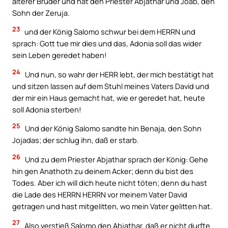
älterer Bruder und hat den Priester Abjathar und Joab, den
Sohn der Zeruja.
23
und der König Salomo schwur bei dem HERRN und
sprach: Gott tue mir dies und das, Adonia soll das wider
sein Leben geredet haben!
24
Und nun, so wahr der HERR lebt, der mich bestätigt hat
und sitzen lassen auf dem Stuhl meines Vaters David und
der mir ein Haus gemacht hat, wie er geredet hat, heute
soll Adonia sterben!
25
Und der König Salomo sandte hin Benaja, den Sohn
Jojadas; der schlug ihn, daß er starb.
26
Und zu dem Priester Abjathar sprach der König: Gehe
hin gen Anathoth zu deinem Acker; denn du bist des
Todes. Aber ich will dich heute nicht töten; denn du hast
die Lade des HERRN HERRN vor meinem Vater David
getragen und hast mitgelitten, wo mein Vater gelitten hat.
27
Also verstieß Salomo den Abjathar, daß er nicht durfte