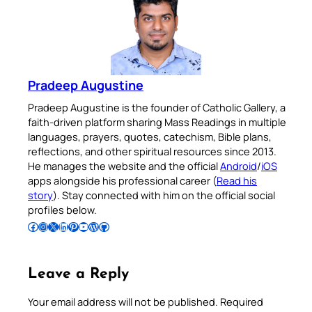
Pradeep Augustine
Pradeep Augustine is the founder of Catholic Gallery, a
faith-driven platform sharing Mass Readings in multiple
languages, prayers, quotes, catechism, Bible plans,
reflections, and other spiritual resources since 2013.
He manages the website and the official
Android
/
iOS
apps alongside his professional career (
Read his
story
). Stay connected with him on the official social
profiles below.
Follow Pradeep on Facebook
Follow Pradeep on Instagram
Follow Pradeep on X
Follow Pradeep on LinkedIn
Follow Pradeep on Pinterest
Subscribe to Pradeep’s Youtube Channel
Follow Pradeep on WordPress
Follow Pradeep on GitHub
Leave a Reply
Your email address will not be published.
Required