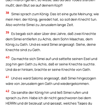
mußt; dein Blut sei auf deinem Kopf!
38
Simei sprach zum König: Das ist eine gute Meinung; wie
mein Herr, der König, geredet hat, so soll dein Knecht tun.
Also wohnte Simei zu Jerusalem lange Zeit.
39
Es begab sich aber über drei Jahre, daß zwei Knechte
dem Simei entliefen zu Achis, dem Sohn Maachas, dem
König zu Gath. Und es ward Simei angesagt: Siehe, deine
Knechte sind zu Gath.
40
Da machte sich Simei auf und sattelte seinen Esel und
zog hin gen Gath zu Achis, daß er seine Knechte suchte.
Und da er hinkam, brachte er seine Knechte von Gath.
41
Und es ward Salomo angesagt, daß Simei hingezogen
wäre von Jerusalem gen Gath und wiedergekommen.
42
Da sandte der König hin und ließ Simei rufen und
sprach zu ihm: Habe ich dir nicht geschworen bei dem
HERRN und dir bezeugt und gesagt, welches Tages du