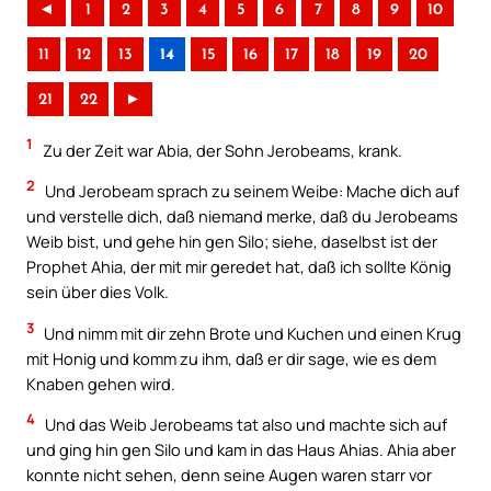
◄
1
2
3
4
5
6
7
8
9
10
11
12
13
14
15
16
17
18
19
20
21
22
►
1
Zu der Zeit war Abia, der Sohn Jerobeams, krank.
2
Und Jerobeam sprach zu seinem Weibe: Mache dich auf
und verstelle dich, daß niemand merke, daß du Jerobeams
Weib bist, und gehe hin gen Silo; siehe, daselbst ist der
Prophet Ahia, der mit mir geredet hat, daß ich sollte König
sein über dies Volk.
3
Und nimm mit dir zehn Brote und Kuchen und einen Krug
mit Honig und komm zu ihm, daß er dir sage, wie es dem
Knaben gehen wird.
4
Und das Weib Jerobeams tat also und machte sich auf
und ging hin gen Silo und kam in das Haus Ahias. Ahia aber
konnte nicht sehen, denn seine Augen waren starr vor