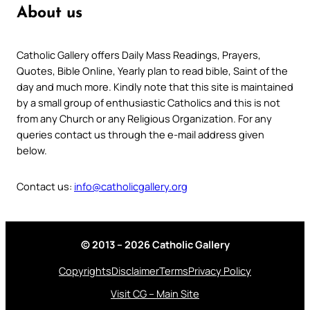
About us
Catholic Gallery offers Daily Mass Readings, Prayers,
Quotes, Bible Online, Yearly plan to read bible, Saint of the
day and much more. Kindly note that this site is maintained
by a small group of enthusiastic Catholics and this is not
from any Church or any Religious Organization. For any
queries contact us through the e-mail address given
below.
Contact us:
info@catholicgallery.org
© 2013 – 2026 Catholic Gallery
Copyrights
Disclaimer
Terms
Privacy Policy
Visit CG – Main Site