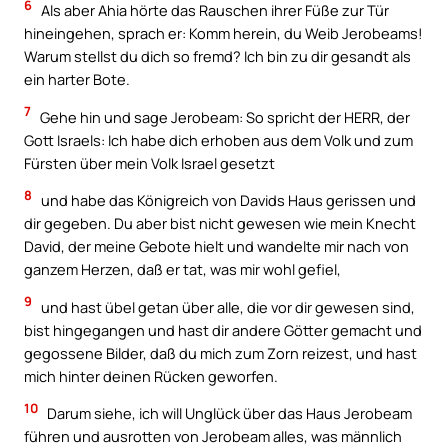
6
Als aber Ahia hörte das Rauschen ihrer Füße zur Tür
hineingehen, sprach er: Komm herein, du Weib Jerobeams!
Warum stellst du dich so fremd? Ich bin zu dir gesandt als
ein harter Bote.
7
Gehe hin und sage Jerobeam: So spricht der HERR, der
Gott Israels: Ich habe dich erhoben aus dem Volk und zum
Fürsten über mein Volk Israel gesetzt
8
und habe das Königreich von Davids Haus gerissen und
dir gegeben. Du aber bist nicht gewesen wie mein Knecht
David, der meine Gebote hielt und wandelte mir nach von
ganzem Herzen, daß er tat, was mir wohl gefiel,
9
und hast übel getan über alle, die vor dir gewesen sind,
bist hingegangen und hast dir andere Götter gemacht und
gegossene Bilder, daß du mich zum Zorn reizest, und hast
mich hinter deinen Rücken geworfen.
10
Darum siehe, ich will Unglück über das Haus Jerobeam
führen und ausrotten von Jerobeam alles, was männlich