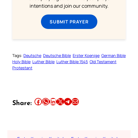
intentions and join our community.
SUBMIT PRAYER
Tags:
Deutsche
Deutsche Bible
Erster Koenige
German Bible
Holy Bible
Luther Bible
Luther Bible 1545
Old Testament
Protestant
Share this article on Facebook
Share this article on WhatsApp
Share this article on LinkedIn
Share this article on X
Share this article on Telegram
Email this Article
Share: