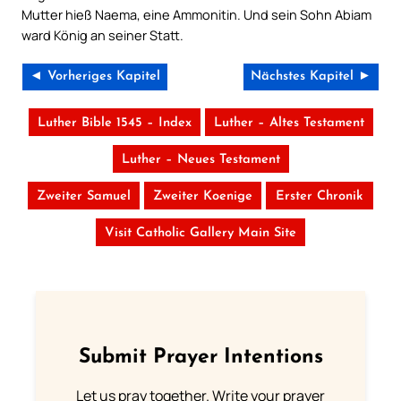
Mutter hieß Naema, eine Ammonitin. Und sein Sohn Abiam
ward König an seiner Statt.
◄ Vorheriges Kapitel
Nächstes Kapitel ►
Luther Bible 1545 – Index
Luther – Altes Testament
Luther – Neues Testament
Zweiter Samuel
Zweiter Koenige
Erster Chronik
Visit Catholic Gallery Main Site
Submit Prayer Intentions
Let us pray together. Write your prayer