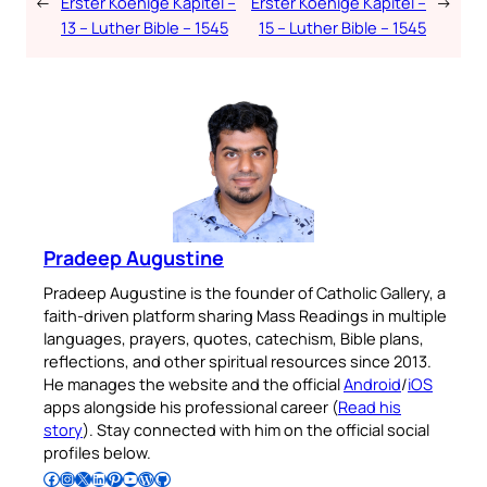
←
Erster Koenige Kapitel –
Erster Koenige Kapitel –
→
13 – Luther Bible – 1545
15 – Luther Bible – 1545
Pradeep Augustine
Pradeep Augustine is the founder of Catholic Gallery, a
faith-driven platform sharing Mass Readings in multiple
languages, prayers, quotes, catechism, Bible plans,
reflections, and other spiritual resources since 2013.
He manages the website and the official
Android
/
iOS
apps alongside his professional career (
Read his
story
). Stay connected with him on the official social
profiles below.
Follow Pradeep on Facebook
Follow Pradeep on Instagram
Follow Pradeep on X
Follow Pradeep on LinkedIn
Follow Pradeep on Pinterest
Subscribe to Pradeep’s Youtube Channel
Follow Pradeep on WordPress
Follow Pradeep on GitHub