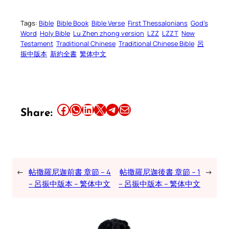
Tags:
Bible
Bible Book
Bible Verse
First Thessalonians
God’s
Word
Holy Bible
Lu Zhen zhong version
LZZ
LZZT
New
Testament
Traditional Chinese
Traditional Chinese Bible
呂
振中版本
新約全書
繁体中文
Share this article on Facebook
Share this article on WhatsApp
Share this article on LinkedIn
Share this article on X
Share this article on Telegram
Email this Article
Share:
←
帖撒羅尼迦前書 章節 – 4
帖撒羅尼迦後書 章節 – 1
→
– 呂振中版本 – 繁体中文
– 呂振中版本 – 繁体中文