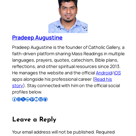
Pradeep Augustine
Pradeep Augustine is the founder of Catholic Gallery, a
faith-driven platform sharing Mass Readings in multiple
languages, prayers, quotes, catechism, Bible plans,
reflections, and other spiritual resources since 2013.
He manages the website and the official
Android
/
iOS
apps alongside his professional career (
Read his
story
). Stay connected with him on the official social
profiles below.
Follow Pradeep on Facebook
Follow Pradeep on Instagram
Follow Pradeep on X
Follow Pradeep on LinkedIn
Follow Pradeep on Pinterest
Subscribe to Pradeep’s Youtube Channel
Follow Pradeep on WordPress
Follow Pradeep on GitHub
Leave a Reply
Your email address will not be published.
Required