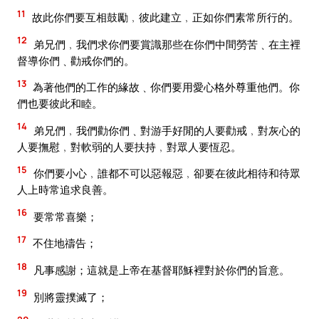
11
故此你們要互相鼓勵﹐彼此建立﹐正如你們素常所行的。
12
弟兄們﹐我們求你們要賞識那些在你們中間勞苦﹑在主裡
督導你們﹑勸戒你們的。
13
為著他們的工作的緣故﹑你們要用愛心格外尊重他們。你
們也要彼此和睦。
14
弟兄們﹐我們勸你們﹑對游手好閒的人要勸戒﹐對灰心的
人要撫慰﹐對軟弱的人要扶持﹐對眾人要恆忍。
15
你們要小心﹐誰都不可以惡報惡﹐卻要在彼此相待和待眾
人上時常追求良善。
16
要常常喜樂；
17
不住地禱告；
18
凡事感謝；這就是上帝在基督耶穌裡對於你們的旨意。
19
別將靈撲滅了；