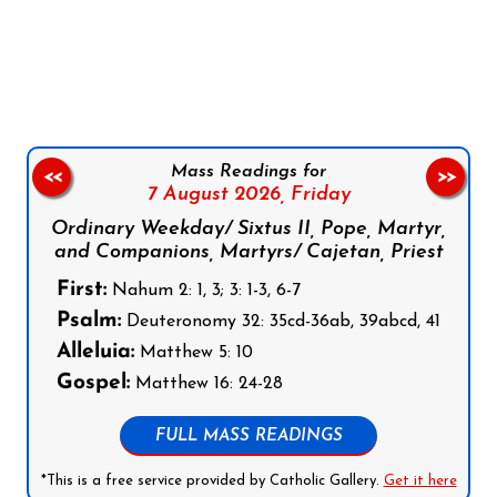
Follow us on Facebook
Follow us on Instagram
Follow us on X
Subscribe to our YouTube Channel
Follow us on WhatsApp
Mass Readings for
<<
>>
7 August 2026,
Friday
Ordinary Weekday/ Sixtus II, Pope, Martyr,
and Companions, Martyrs/ Cajetan, Priest
First:
Nahum 2: 1, 3; 3: 1-3, 6-7
Psalm:
Deuteronomy 32: 35cd-36ab, 39abcd, 41
Alleluia:
Matthew 5: 10
Gospel:
Matthew 16: 24-28
FULL MASS READINGS
*This is a free service provided by Catholic Gallery.
Get it here