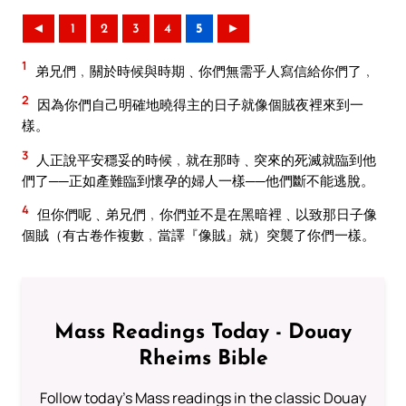
◄
1
2
3
4
5
►
1
弟兄們﹐關於時候與時期﹑你們無需乎人寫信給你們了﹐
2
因為你們自己明確地曉得主的日子就像個賊夜裡來到一
樣。
3
人正說平安穩妥的時候﹐就在那時﹑突來的死滅就臨到他
們了──正如產難臨到懷孕的婦人一樣──他們斷不能逃脫。
4
但你們呢﹑弟兄們﹐你們並不是在黑暗裡﹑以致那日子像
個賊（有古卷作複數﹐當譯『像賊』就）突襲了你們一樣。
Mass Readings Today - Douay
Rheims Bible
Follow today's Mass readings in the classic Douay