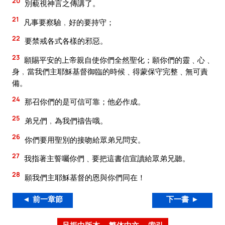
20
別藐視神言之傳講了。
21
凡事要察驗﹐好的要持守；
22
要禁戒各式各樣的邪惡。
23
願賜平安的上帝親自使你們全然聖化；願你們的靈﹑心﹑
身﹐當我們主耶穌基督御臨的時候﹑得蒙保守完整﹑無可責
備。
24
那召你們的是可信可靠；他必作成。
25
弟兄們﹐為我們禱告哦。
26
你們要用聖別的接吻給眾弟兄問安。
27
我指著主誓囑你們﹑要把這書信宣讀給眾弟兄聽。
28
願我們主耶穌基督的恩與你們同在！
◄ 前一章節
下一書 ►