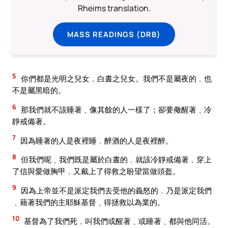
Rheims translation.
MASS READINGS (DRB)
5
你們都是光明之兒女﹐白晝之兒女。我們不是屬夜的﹐也
不是屬黑暗的。
6
那我們就不該睡著﹑像其餘的人一樣了；卻要儆醒著﹑冷
靜戒備著。
7
因為睡著的人是夜裡睡﹐醉酒的人是夜裡醉。
8
但我們呢﹑我們既是屬於白晝的﹐就該冷靜戒備著﹐穿上
了信與愛做胸甲﹐又戴上了得救之盼望當做頭盔。
9
因為上帝並不是派定我們去受他的義怒的﹐乃是派定我們
﹑藉著我們的主耶穌基督﹑得拯救以為業的。
10
基督為了我們死﹐叫我們或醒著﹑或睡著﹑都與他同活。