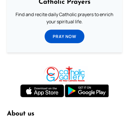
Catholic Prayers
Find and recite daily Catholic prayers to enrich
your spiritual life.
PRAY NOW
About us