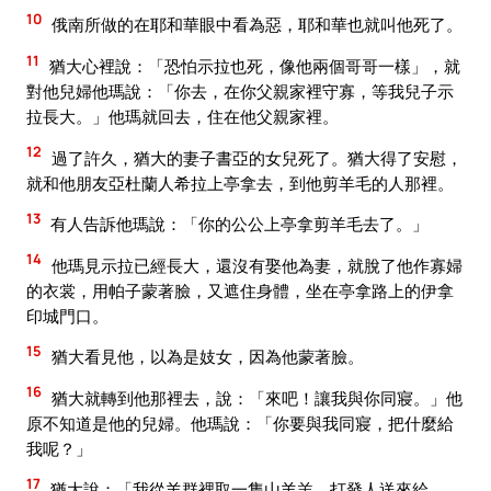
10
俄南所做的在耶和華眼中看為惡，耶和華也就叫他死了。
11
猶大心裡說：「恐怕示拉也死，像他兩個哥哥一樣」，就
對他兒婦他瑪說：「你去，在你父親家裡守寡，等我兒子示
拉長大。」他瑪就回去，住在他父親家裡。
12
過了許久，猶大的妻子書亞的女兒死了。猶大得了安慰，
就和他朋友亞杜蘭人希拉上亭拿去，到他剪羊毛的人那裡。
13
有人告訴他瑪說：「你的公公上亭拿剪羊毛去了。」
14
他瑪見示拉已經長大，還沒有娶他為妻，就脫了他作寡婦
的衣裳，用帕子蒙著臉，又遮住身體，坐在亭拿路上的伊拿
印城門口。
15
猶大看見他，以為是妓女，因為他蒙著臉。
16
猶大就轉到他那裡去，說：「來吧！讓我與你同寢。」他
原不知道是他的兒婦。他瑪說：「你要與我同寢，把什麼給
我呢？」
17
猶大說：「我從羊群裡取一隻山羊羔，打發人送來給