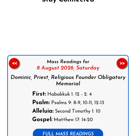
Follow us on Facebook
Follow us on Instagram
Follow us on X
Subscribe to our YouTube Channel
Follow us on WhatsApp
Mass Readings for
<<
>>
8 August 2026,
Saturday
Dominic, Priest, Religious Founder Obligatory
Memorial
First:
Habakkuk 1: 12 - 2: 4
Psalm:
Psalms 9: 8-9, 10-11, 12-13
Alleluia:
Second Timothy 1: 10
Gospel:
Matthew 17: 14-20
FULL MASS READINGS