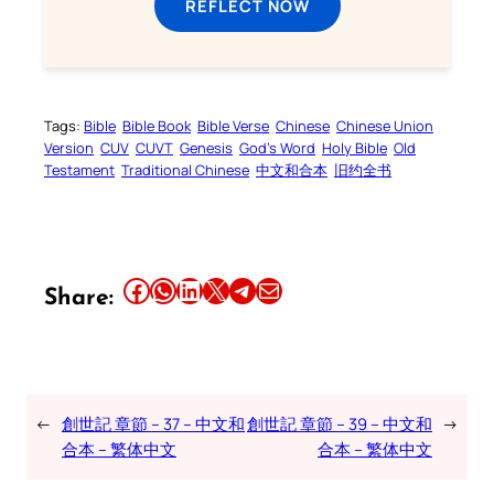
REFLECT NOW
Tags:
Bible
Bible Book
Bible Verse
Chinese
Chinese Union
Version
CUV
CUVT
Genesis
God’s Word
Holy Bible
Old
Testament
Traditional Chinese
中文和合本
旧约全书
Share this article on Facebook
Share this article on WhatsApp
Share this article on LinkedIn
Share this article on X
Share this article on Telegram
Email this Article
Share:
←
創世記 章節 – 37 – 中文和
創世記 章節 – 39 – 中文和
→
合本 – 繁体中文
合本 – 繁体中文