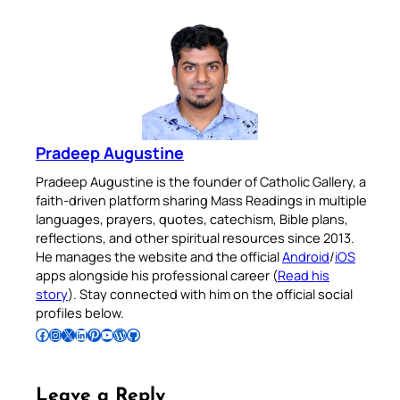
Pradeep Augustine
Pradeep Augustine is the founder of Catholic Gallery, a
faith-driven platform sharing Mass Readings in multiple
languages, prayers, quotes, catechism, Bible plans,
reflections, and other spiritual resources since 2013.
He manages the website and the official
Android
/
iOS
apps alongside his professional career (
Read his
story
). Stay connected with him on the official social
profiles below.
Follow Pradeep on Facebook
Follow Pradeep on Instagram
Follow Pradeep on X
Follow Pradeep on LinkedIn
Follow Pradeep on Pinterest
Subscribe to Pradeep’s Youtube Channel
Follow Pradeep on WordPress
Follow Pradeep on GitHub
Leave a Reply