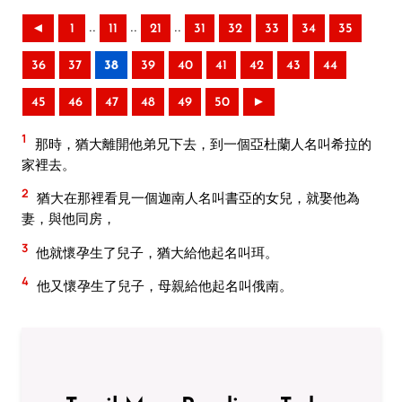
..
..
..
◄
1
11
21
31
32
33
34
35
36
37
38
39
40
41
42
43
44
45
46
47
48
49
50
►
1
那時，猶大離開他弟兄下去，到一個亞杜蘭人名叫希拉的
家裡去。
2
猶大在那裡看見一個迦南人名叫書亞的女兒，就娶他為
妻，與他同房，
3
他就懷孕生了兒子，猶大給他起名叫珥。
4
他又懷孕生了兒子，母親給他起名叫俄南。