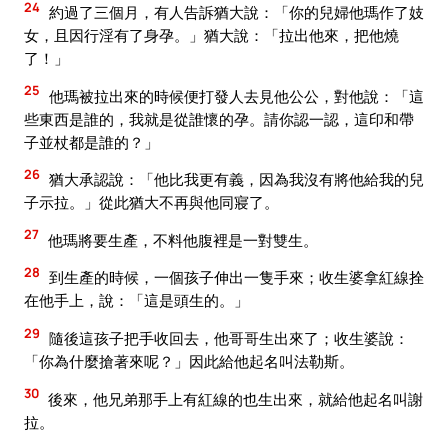
24
約過了三個月，有人告訴猶大說：「你的兒婦他瑪作了妓
女，且因行淫有了身孕。」猶大說：「拉出他來，把他燒
了！」
25
他瑪被拉出來的時候便打發人去見他公公，對他說：「這
些東西是誰的，我就是從誰懷的孕。請你認一認，這印和帶
子並杖都是誰的？」
26
猶大承認說：「他比我更有義，因為我沒有將他給我的兒
子示拉。」從此猶大不再與他同寢了。
27
他瑪將要生產，不料他腹裡是一對雙生。
28
到生產的時候，一個孩子伸出一隻手來；收生婆拿紅線拴
在他手上，說：「這是頭生的。」
29
隨後這孩子把手收回去，他哥哥生出來了；收生婆說：
「你為什麼搶著來呢？」因此給他起名叫法勒斯。
30
後來，他兄弟那手上有紅線的也生出來，就給他起名叫謝
拉。