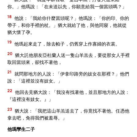
你。」他瑪說：「在未送以先，你願意給我一個當頭嗎？」
18
他說：「我給你什麼當頭呢？」他瑪說：「你的印、你的
帶子，和你手裡的杖。」猶大就給了他，與他同寢，他就從
猶大懷了孕。
19
他瑪起來走了，除去帕子，仍舊穿上作寡婦的衣裳。
20
猶大託他朋友亞杜蘭人送一隻山羊羔去，要從那女人手裡
取回當頭來，卻找不著他，
21
就問那地方的人說：「伊拿印路旁的妓女在那裡？」他們
說：「這裡並沒有妓女。」
22
他回去見猶大說：「我沒有找著他，並且那地方的人說：
『這裡沒有妓女。』」
23
猶大說：「我把這山羊羔送去了，你竟找不著他。任憑他
拿去吧，免得我們被羞辱。」
他瑪孿生二子