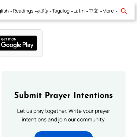
lish
Readings
தமிழ்
Tagalog
Latin
中文
More
Submit Prayer Intentions
Let us pray together. Write your prayer
intentions and join our community.