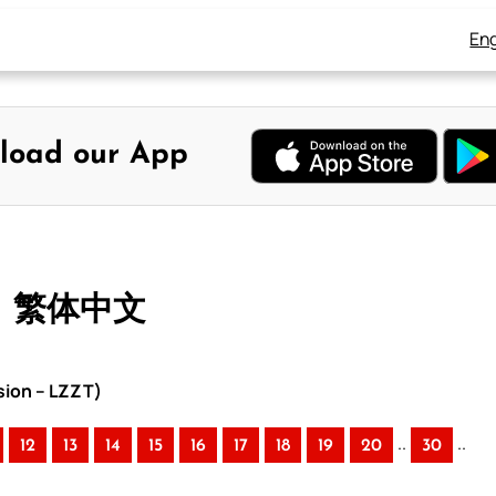
Eng
load our App
– 繁体中文
sion – LZZT)
..
..
12
13
14
15
16
17
18
19
20
30