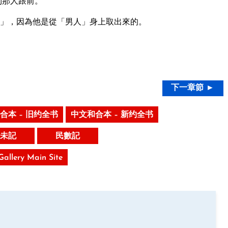
到那人跟前。
」，因為他是從「男人」身上取出來的。
下一章節 ►
合本 – 旧约全书
中文和合本 – 新约全书
未記
民數記
 Gallery Main Site