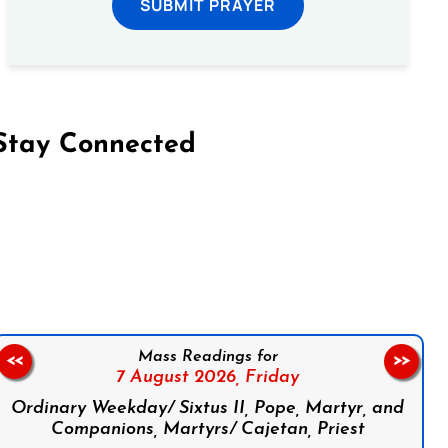
SUBMIT PRAYER
Stay Connected
on Facebook
Follow us on Instagram
Follow us on X
Subscribe to our YouTube Channel
Follow us on WhatsApp
Mass Readings for
<<
>>
7 August 2026,
Friday
Ordinary Weekday/ Sixtus II, Pope, Martyr, and
Companions, Martyrs/ Cajetan, Priest