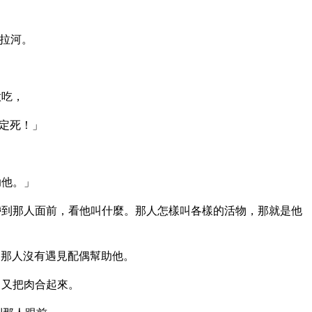
拉河。
意吃，
定死！」
助他。」
帶到那人面前，看他叫什麼。那人怎樣叫各樣的活物，那就是他
是那人沒有遇見配偶幫助他。
，又把肉合起來。