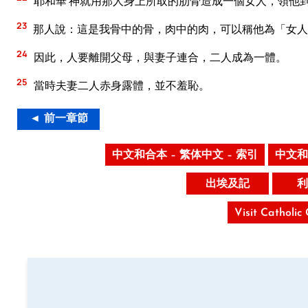
耶和華 神就用那人身上所取的肋骨造成一個女人，領他
23
那人說：這是我骨中的骨，肉中的肉，可以稱他為「女人
24
因此，人要離開父母，與妻子連合，二人成為一體。
25
當時夫妻二人赤身露體，並不羞恥。
◄ 前一章節
中文和合本 – 繁体中文 – 索引
中文和
出埃及記
利
Visit Catholic