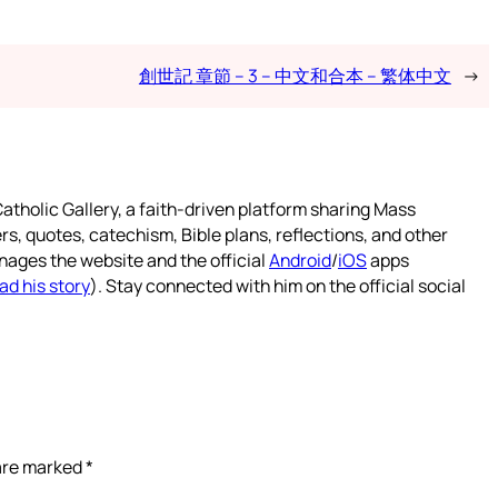
創世記 章節 – 3 – 中文和合本 – 繁体中文
→
atholic Gallery, a faith-driven platform sharing Mass
rs, quotes, catechism, Bible plans, reflections, and other
nages the website and the official
Android
/
iOS
apps
ad his story
). Stay connected with him on the official social
 are marked
*