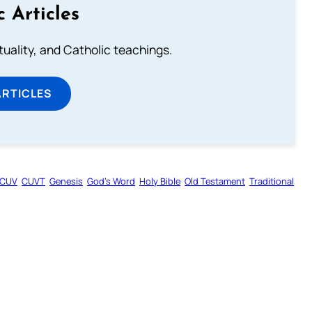
c Articles
rituality, and Catholic teachings.
ARTICLES
CUV
CUVT
Genesis
God’s Word
Holy Bible
Old Testament
Traditional