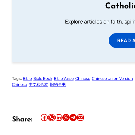
Catholi
Explore articles on faith, spi
READ 
Tags:
Bible
Bible Book
Bible Verse
Chinese
Chinese Union Version
Chinese
中文和合本
旧约全书
Share this article on Facebook
Share this article on WhatsApp
Share this article on LinkedIn
Share this article on X
Share this article on Telegram
Email this Article
Share: