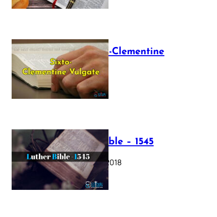
The Sixto-Clementine
Vulgate
July 12, 2025
Luther Bible – 1545
October 17, 2018