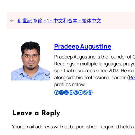
←
創世記 章節 – 1 – 中文和合本 – 繁体中文
Pradeep Augustine
Pradeep Augustine is the founder of C
Readings in multiple languages, praye
spiritual resources since 2013. He ma
alongside his professional career (
Re
profiles below.
Follow Pradeep on Facebook
Follow Pradeep on Instagram
Follow Pradeep on X
Follow Pradeep on LinkedIn
Follow Pradeep on Pinterest
Subscribe to Pradeep’s Youtube Channel
Follow Pradeep on WordPress
Follow Pradeep on GitHub
Leave a Reply
Your email address will not be published.
Required fields