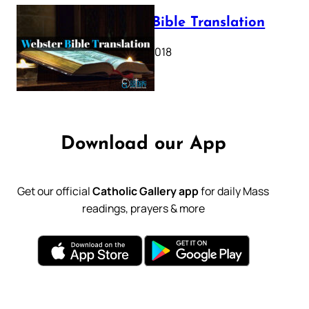
Webster Bible Translation
October 11, 2018
Download our App
Get our official
Catholic Gallery app
for daily Mass
readings, prayers & more