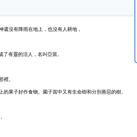
神還沒有降雨在地上，也沒有人耕地，
成了有靈的活人，名叫亞當。
那裡。
其上的果子好作食物。園子當中又有生命樹和分別善惡的樹。
，