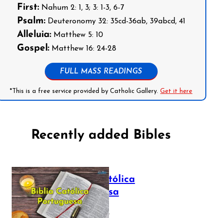
First:
Nahum 2: 1, 3; 3: 1-3, 6-7
Psalm:
Deuteronomy 32: 35cd-36ab, 39abcd, 41
Alleluia:
Matthew 5: 10
Gospel:
Matthew 16: 24-28
FULL MASS READINGS
*This is a free service provided by Catholic Gallery.
Get it here
Recently added Bibles
Bíblia Católica
Portuguesa
July 16, 2025