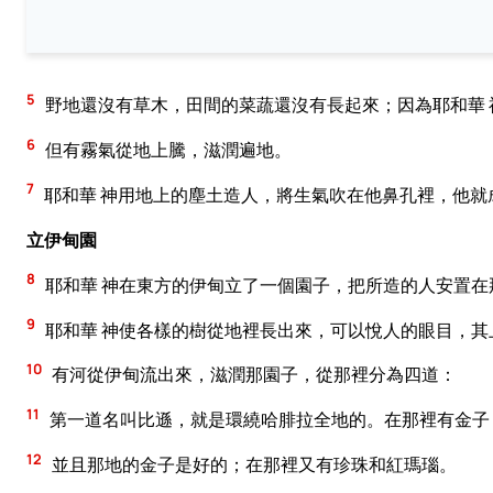
5
野地還沒有草木，田間的菜蔬還沒有長起來；因為耶和華 
6
但有霧氣從地上騰，滋潤遍地。
7
耶和華 神用地上的塵土造人，將生氣吹在他鼻孔裡，他就
立伊甸園
8
耶和華 神在東方的伊甸立了一個園子，把所造的人安置在
9
耶和華 神使各樣的樹從地裡長出來，可以悅人的眼目，
10
有河從伊甸流出來，滋潤那園子，從那裡分為四道：
11
第一道名叫比遜，就是環繞哈腓拉全地的。在那裡有金子
12
並且那地的金子是好的；在那裡又有珍珠和紅瑪瑙。