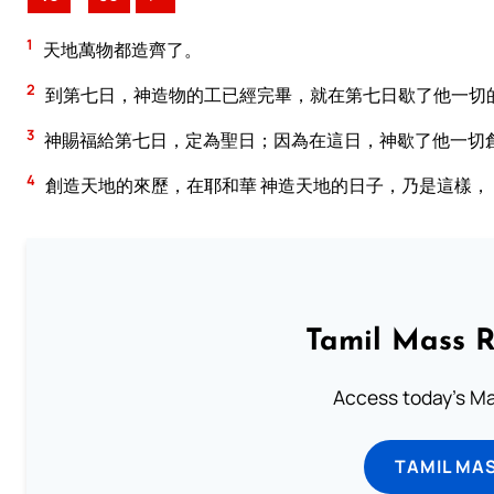
1
天地萬物都造齊了。
2
到第七日，神造物的工已經完畢，就在第七日歇了他一切
3
神賜福給第七日，定為聖日；因為在這日，神歇了他一切
4
創造天地的來歷，在耶和華 神造天地的日子，乃是這樣，
Tamil Mass 
Access today's Mas
TAMIL MA