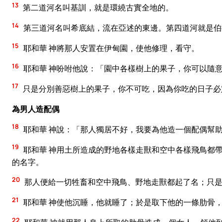
13
第二道河名叫基訓，就是環繞古實全地的。
14
第三道河名叫希底結，流在亞述的東邊。第四道河就是伯
15
耶和華 神將那人安置在伊甸園，使他修理，看守。
16
耶和華 神吩咐他說：「園中各樣樹上的果子，你可以隨
17
只是分別善惡樹上的果子，你不可吃，因為你吃的日子必
為男人造配偶
18
耶和華 神說：「那人獨居不好，我要為他造一個配偶幫
19
耶和華 神用土所造成的野地各樣走獸和空中各樣飛鳥都
的名字。
20
那人便給一切牲畜和空中飛鳥、野地走獸都起了名；只
21
耶和華 神使他沉睡，他就睡了；於是取下他的一條肋骨
22