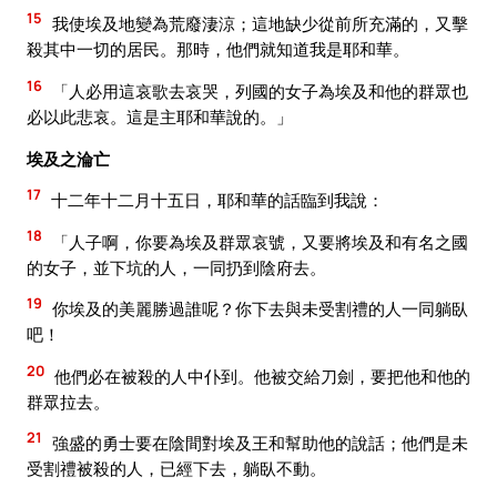
15
我使埃及地變為荒廢淒涼；這地缺少從前所充滿的，又擊
殺其中一切的居民。那時，他們就知道我是耶和華。
16
「人必用這哀歌去哀哭，列國的女子為埃及和他的群眾也
必以此悲哀。這是主耶和華說的。」
埃及之淪亡
17
十二年十二月十五日，耶和華的話臨到我說：
18
「人子啊，你要為埃及群眾哀號，又要將埃及和有名之國
的女子，並下坑的人，一同扔到陰府去。
19
你埃及的美麗勝過誰呢？你下去與未受割禮的人一同躺臥
吧！
20
他們必在被殺的人中仆到。他被交給刀劍，要把他和他的
群眾拉去。
21
強盛的勇士要在陰間對埃及王和幫助他的說話；他們是未
受割禮被殺的人，已經下去，躺臥不動。