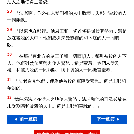
活人之地使勇士驚恐。
28
「法老啊，你必在未受割禮的人中敗壞，與那些被殺的人
一同躺臥。
29
「以東也在那裡。他君王和一切首領雖然仗著勢力，還是
放在被殺的人中；他們必與未受割禮的和下坑的人一同躺
臥。
30
「在那裡有北方的眾王子和一切西頓人，都與被殺的人下
去。他們雖然仗著勢力使人驚恐，還是蒙羞。他們未受割
禮，和被刀殺的一同躺臥，與下坑的人一同擔當羞辱。
31
「法老看見他們，便為他被殺的軍隊受安慰。這是主耶和
華說的。
32
我任憑法老在活人之地使人驚恐，法老和他的群眾必放在
未受割禮和被殺的人中。這是主耶和華說的。」
◄ 前一章節
下一章節 ►