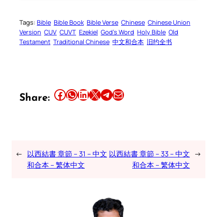
Tags:
Bible
Bible Book
Bible Verse
Chinese
Chinese Union
Version
CUV
CUVT
Ezekiel
God’s Word
Holy Bible
Old
Testament
Traditional Chinese
中文和合本
旧约全书
Share this article on Facebook
Share this article on WhatsApp
Share this article on LinkedIn
Share this article on X
Share this article on Telegram
Email this Article
Share:
←
以西結書 章節 – 31 – 中文
以西結書 章節 – 33 – 中文
→
和合本 – 繁体中文
和合本 – 繁体中文