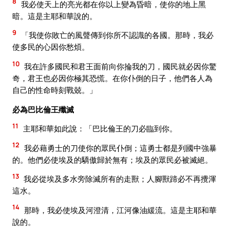
8
我必使天上的亮光都在你以上變為昏暗，使你的地上黑
暗。這是主耶和華說的。
9
「我使你敗亡的風聲傳到你所不認識的各國。那時，我必
使多民的心因你愁煩。
10
我在許多國民和君王面前向你掄我的刀，國民就必因你驚
奇，君王也必因你極其恐慌。在你仆倒的日子，他們各人為
自己的性命時刻戰兢。」
必為巴比倫王殲滅
11
主耶和華如此說：「巴比倫王的刀必臨到你。
12
我必藉勇士的刀使你的眾民仆倒；這勇士都是列國中強暴
的。他們必使埃及的驕傲歸於無有；埃及的眾民必被滅絕。
13
我必從埃及多水旁除滅所有的走獸；人腳獸蹄必不再攪渾
這水。
14
那時，我必使埃及河澄清，江河像油緩流。這是主耶和華
說的。