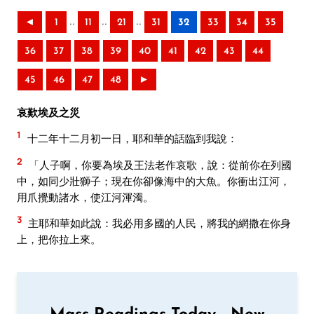
..
..
..
◄
1
11
21
31
32
33
34
35
36
37
38
39
40
41
42
43
44
45
46
47
48
►
哀歎埃及之災
1
十二年十二月初一日，耶和華的話臨到我說：
2
「人子啊，你要為埃及王法老作哀歌，說：從前你在列國
中，如同少壯獅子；現在你卻像海中的大魚。你衝出江河，
用爪攪動諸水，使江河渾濁。
3
主耶和華如此說：我必用多國的人民，將我的網撒在你身
上，把你拉上來。