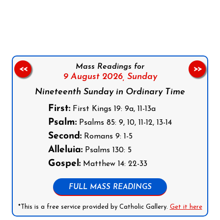
Follow us on Facebook
Follow us on Instagram
Follow us on X
Subscribe to our YouTube Channel
Follow us on WhatsApp
Mass Readings for
<<
>>
9 August 2026,
Sunday
Nineteenth Sunday in Ordinary Time
First:
First Kings 19: 9a, 11-13a
Psalm:
Psalms 85: 9, 10, 11-12, 13-14
Second:
Romans 9: 1-5
Alleluia:
Psalms 130: 5
Gospel:
Matthew 14: 22-33
FULL MASS READINGS
*This is a free service provided by Catholic Gallery.
Get it here