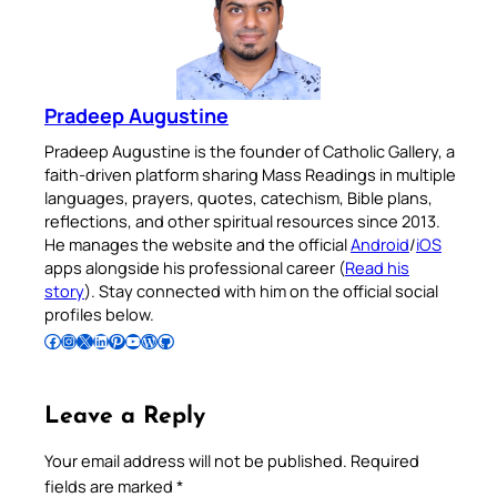
Pradeep Augustine
Pradeep Augustine is the founder of Catholic Gallery, a
faith-driven platform sharing Mass Readings in multiple
languages, prayers, quotes, catechism, Bible plans,
reflections, and other spiritual resources since 2013.
He manages the website and the official
Android
/
iOS
apps alongside his professional career (
Read his
story
). Stay connected with him on the official social
profiles below.
Follow Pradeep on Facebook
Follow Pradeep on Instagram
Follow Pradeep on X
Follow Pradeep on LinkedIn
Follow Pradeep on Pinterest
Subscribe to Pradeep’s Youtube Channel
Follow Pradeep on WordPress
Follow Pradeep on GitHub
Leave a Reply
Your email address will not be published.
Required
fields are marked
*