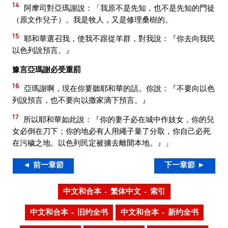
14
阿摩司對亞瑪謝說：「我原不是先知，也不是先知的門徒
（原文作兒子）。我是牧人，又是修理桑樹的。
15
耶和華選召我，使我不跟從羊群，對我說：『你去向我民
以色列說預言。』
豫言亞瑪謝必受重罰
16
亞瑪謝啊，現在你要聽耶和華的話。你說：『不要向以色
列說預言，也不要向以撒家滴下預言。』
17
所以耶和華如此說：『你的妻子必在城中作妓女，你的兒
女必倒在刀下；你的地必有人用繩子量了分取，你自己必死
在污穢之地。以色列民定被擄去離開本地。』」
◄ 前一章節
下一章節 ►
中文和合本 – 繁体中文 – 索引
中文和合本 – 旧约全书
中文和合本 – 新约全书