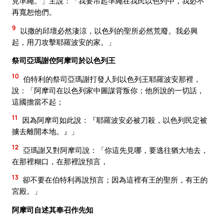
見準繩。」主說：「我要吊起準繩在我民以色列中，我必不
再寬恕他們。
9
以撒的邱壇必然淒涼，以色列的聖所必然荒廢。我必興
起，用刀攻擊耶羅波安的家。」
祭司亞瑪謝倥阿摩司於以色列王
10
伯特利的祭司亞瑪謝打發人到以色列王耶羅波安那裡，
說：「阿摩司在以色列家中圖謀背叛你；他所說的一切話，
這國擔當不起；
11
因為阿摩司如此說：『耶羅波安必被刀殺，以色列民定被
擄去離開本地。』」
12
亞瑪謝又對阿摩司說：「你這先見哪，要逃往猶大地去，
在那裡糊口，在那裡說預言，
13
卻不要在伯特利再說預言；因為這裡有王的聖所，有王的
宮殿。」
阿摩司自述其奉召作先知