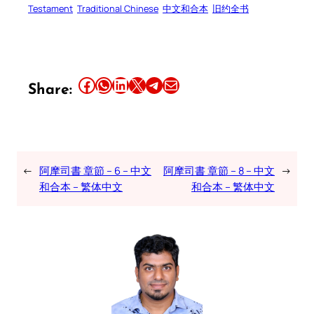
Testament
Traditional Chinese
中文和合本
旧约全书
Share this article on Facebook
Share this article on WhatsApp
Share this article on LinkedIn
Share this article on X
Share this article on Telegram
Email this Article
Share:
←
阿摩司書 章節 – 6 – 中文
阿摩司書 章節 – 8 – 中文
→
和合本 – 繁体中文
和合本 – 繁体中文