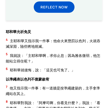
REFLECT NOW
耶和華允祈免災
4
主耶和華又指示我一件事：他命火來懲罰以色列，火就吞
滅深淵，險些將地燒滅。
5
我就說：「主耶和華啊，求你止息；因為雅各微弱，他怎
能站立得住呢？」
6
耶和華就後悔，說：「這災也可免了。」
以準繩表以色列不復蒙赦宥
7
他又指示我一件事：有一道牆是按準繩建築的，主手拿準
繩站在其上。
8
耶和華對我說：「阿摩司啊，你看見什麼？」我說：「看