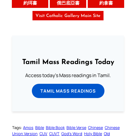
約珥書
俄巴底亞書
約拿書
Visit Catholic Gallery Main Site
Tamil Mass Readings Today
Access today's Mass readings in Tamil.
TAMIL MASS READINGS
Tags:
Amos
Bible
Bible Book
Bible Verse
Chinese
Chinese
Union Version
CUV
CUVT
God’s Word
Holy Bible
Old