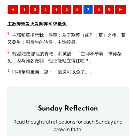
◄
1
2
3
4
5
6
7
8
9
►
主欲降蝗災火災阿摩司求赦免
1
主耶和華指示我一件事：為王割菜（或作：草）之後，菜
又發生；剛發生的時候，主造蝗蟲。
2
蝗蟲吃盡那地的青物，我就說：「主耶和華啊，求你赦
免；因為雅各微弱，他怎能站立得住呢？」
3
耶和華就後悔，說：「這災可以免了。」
Sunday Reflection
Read thoughtful reflections for each Sunday and
grow in faith.