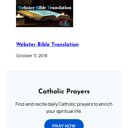
Webster Bible Translation
October 11, 2018
Catholic Prayers
Find and recite daily Catholic prayers to enrich
your spiritual life.
PRAY NOW