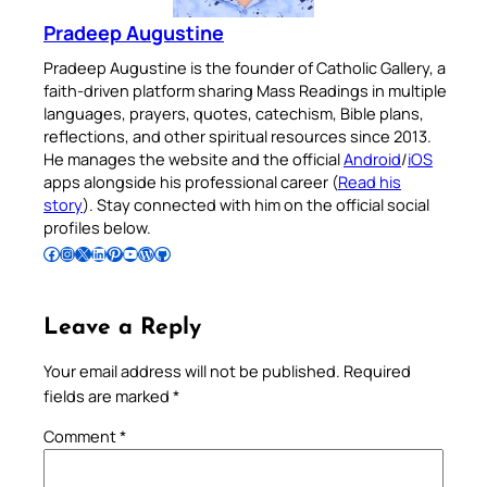
Pradeep Augustine
Pradeep Augustine is the founder of Catholic Gallery, a
faith-driven platform sharing Mass Readings in multiple
languages, prayers, quotes, catechism, Bible plans,
reflections, and other spiritual resources since 2013.
He manages the website and the official
Android
/
iOS
apps alongside his professional career (
Read his
story
). Stay connected with him on the official social
profiles below.
Follow Pradeep on Facebook
Follow Pradeep on Instagram
Follow Pradeep on X
Follow Pradeep on LinkedIn
Follow Pradeep on Pinterest
Subscribe to Pradeep’s Youtube Channel
Follow Pradeep on WordPress
Follow Pradeep on GitHub
Leave a Reply
Your email address will not be published.
Required
fields are marked
*
Comment
*