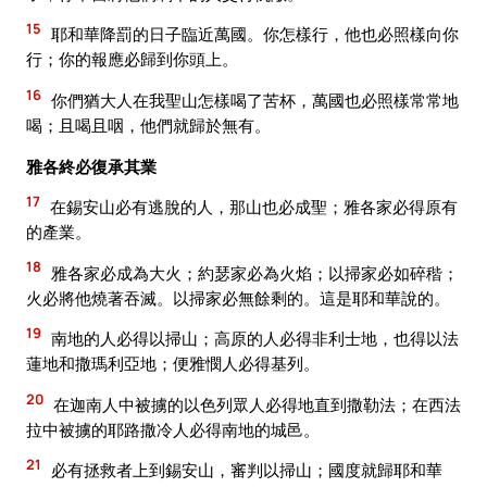
15
耶和華降罰的日子臨近萬國。你怎樣行，他也必照樣向你
行；你的報應必歸到你頭上。
16
你們猶大人在我聖山怎樣喝了苦杯，萬國也必照樣常常地
喝；且喝且咽，他們就歸於無有。
雅各終必復承其業
17
在錫安山必有逃脫的人，那山也必成聖；雅各家必得原有
的產業。
18
雅各家必成為大火；約瑟家必為火焰；以掃家必如碎稭；
火必將他燒著吞滅。以掃家必無餘剩的。這是耶和華說的。
19
南地的人必得以掃山；高原的人必得非利士地，也得以法
蓮地和撒瑪利亞地；便雅憫人必得基列。
20
在迦南人中被擄的以色列眾人必得地直到撒勒法；在西法
拉中被擄的耶路撒冷人必得南地的城邑。
21
必有拯救者上到錫安山，審判以掃山；國度就歸耶和華