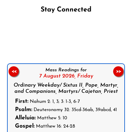
Stay Connected
Follow us on Facebook
Follow us on Instagram
Follow us on X
Subscribe to our YouTube Channel
Follow us on WhatsApp
Mass Readings for
<<
>>
7 August 2026,
Friday
Ordinary Weekday/ Sixtus II, Pope, Martyr,
and Companions, Martyrs/ Cajetan, Priest
First:
Nahum 2: 1, 3; 3: 1-3, 6-7
Psalm:
Deuteronomy 32: 35cd-36ab, 39abcd, 41
Alleluia:
Matthew 5: 10
Gospel:
Matthew 16: 24-28