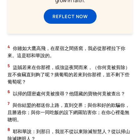
grow in faith.
REFLECT NOW
4
你雖如大鷹高飛，在星宿之間搭窩，我必從那裡拉下你
來。這是耶和華說的。
5
盜賊若來在你那裡，或強盜夜間而來，（你何竟被剪除）
豈不偷竊直到夠了呢？摘葡萄的若來到你那裡，豈不剩下些
葡萄呢？
6
以掃的隱密處何竟被搜尋？他隱藏的寶物何竟被查出？
7
與你結盟的都送你上路，直到交界；與你和好的欺騙你，
且勝過你；與你一同吃飯的設下網羅陷害你；在你心裡毫無
聰明。
8
耶和華說：到那日，我豈不從以東除滅智慧人？從以掃山
除滅聰明人？