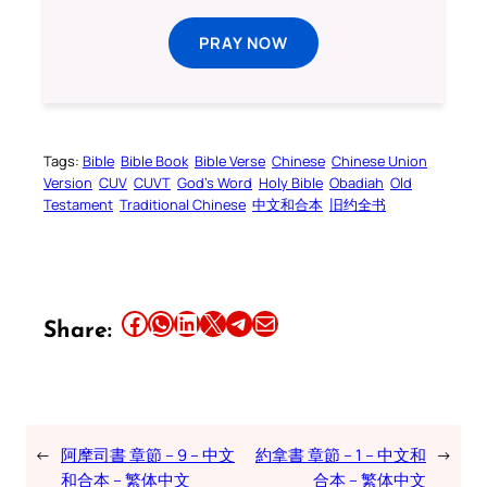
PRAY NOW
Tags:
Bible
Bible Book
Bible Verse
Chinese
Chinese Union
Version
CUV
CUVT
God’s Word
Holy Bible
Obadiah
Old
Testament
Traditional Chinese
中文和合本
旧约全书
Share this article on Facebook
Share this article on WhatsApp
Share this article on LinkedIn
Share this article on X
Share this article on Telegram
Email this Article
Share:
←
阿摩司書 章節 – 9 – 中文
約拿書 章節 – 1 – 中文和
→
和合本 – 繁体中文
合本 – 繁体中文