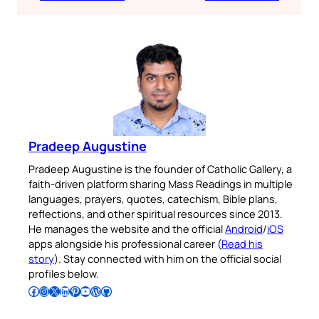
Pradeep Augustine
Pradeep Augustine is the founder of Catholic Gallery, a
faith-driven platform sharing Mass Readings in multiple
languages, prayers, quotes, catechism, Bible plans,
reflections, and other spiritual resources since 2013.
He manages the website and the official
Android
/
iOS
apps alongside his professional career (
Read his
story
). Stay connected with him on the official social
profiles below.
Follow Pradeep on Facebook
Follow Pradeep on Instagram
Follow Pradeep on X
Follow Pradeep on LinkedIn
Follow Pradeep on Pinterest
Subscribe to Pradeep’s Youtube Channel
Follow Pradeep on WordPress
Follow Pradeep on GitHub