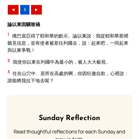
◄
1
►
論以東因驕致禍
1
俄巴底亞得了耶和華的默示。論以東說：我從耶和華那裡
聽見信息，並有使者被差往列國去，說：起來吧，一同起來
與以東爭戰！
2
我使你以東在列國中為最小的，被人大大藐視。
3
住在山穴中、居所在高處的啊，你因狂傲自欺，心裡說：
誰能將我拉下地去呢？
Sunday Reflection
Read thoughtful reflections for each Sunday and