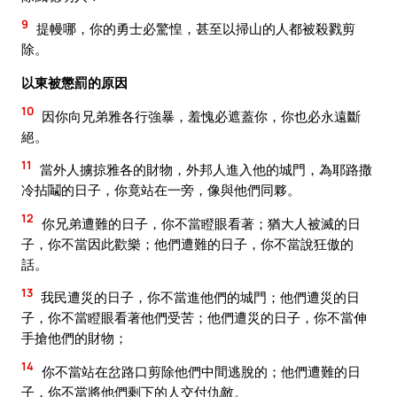
9
提幔哪，你的勇士必驚惶，甚至以掃山的人都被殺戮剪
除。
以東被懲罰的原因
10
因你向兄弟雅各行強暴，羞愧必遮蓋你，你也必永遠斷
絕。
11
當外人擄掠雅各的財物，外邦人進入他的城門，為耶路撒
冷拈鬮的日子，你竟站在一旁，像與他們同夥。
12
你兄弟遭難的日子，你不當瞪眼看著；猶大人被滅的日
子，你不當因此歡樂；他們遭難的日子，你不當說狂傲的
話。
13
我民遭災的日子，你不當進他們的城門；他們遭災的日
子，你不當瞪眼看著他們受苦；他們遭災的日子，你不當伸
手搶他們的財物；
14
你不當站在岔路口剪除他們中間逃脫的；他們遭難的日
子，你不當將他們剩下的人交付仇敵。