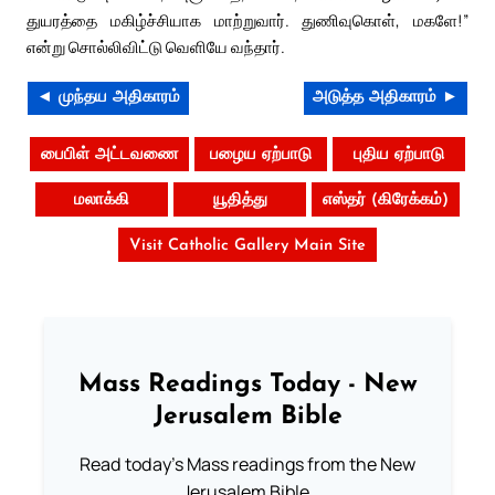
துயரத்தை மகிழ்ச்சியாக மாற்றுவார். துணிவுகொள், மகளே!”
என்று சொல்லிவிட்டு வெளியே வந்தார்.
◄ முந்தய அதிகாரம்
அடுத்த அதிகாரம் ►
பைபிள் அட்டவணை
பழைய ஏற்பாடு
புதிய ஏற்பாடு
மலாக்கி
யூதித்து
எஸ்தர் (கிரேக்கம்)
Visit Catholic Gallery Main Site
Mass Readings Today - New
Jerusalem Bible
Read today's Mass readings from the New
Jerusalem Bible.