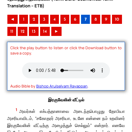
Translation – ETB)
◄
1
2
3
4
5
6
7
8
9
10
11
12
13
14
►
Click the play button to listen or click the Download button to
save a copy.
Audio Bible by
Bishop Arulselvam Rayappan
.
இரகுவேலின் வீட்டில்
1
அவர்கள் எக்பத்தானாவை அடைந்தபொழுது தோபியா
அசரியாவிடம், “சகோதரர் அசரியா, உடனே என்னை நம் உறவினர்
இரகுவேலின் வீட்டிற்கு அழைத்துச் செல்லும்” என்றார். எனவே