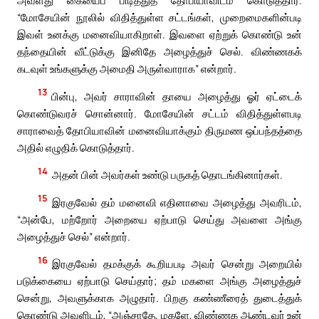
அவளது கையைப் பிடித்துத் தோபியாவிடம் கொடுத்தார்.
“மோசேயின் நூலில் விதித்துள்ள சட்டங்கள், முறைமைகளின்படி
இவள் உனக்கு மனைவியாகிறாள். இவளை ஏற்றுக் கொண்டு உன்
தந்தையின் வீட்டுக்கு இனிதே அழைத்துச் செல். விண்ணகக்
கடவுள் உங்களுக்கு அமைதி அருள்வாராக” என்றார்.
13
பின்பு, அவர் சாராவின் தாயை அழைத்து ஓர் ஏட்டைக்
கொண்டுவரச் சொன்னார். மோசேயின் சட்டம் விதித்துள்ளபடி
சாராவைத் தோபியாவின் மனைவியாக்கும் திருமண ஒப்பந்தத்தை
அதில் எழுதிக் கொடுத்தார்.
14
அதன் பின் அவர்கள் உண்டு பருகத் தொடங்கினார்கள்.
15
இரகுவேல் தம் மனைவி எதினாவை அழைத்து அவரிடம்,
“அன்பே, மற்றோர் அறையை ஏற்பாடு செய்து அவளை அங்கு
அழைத்துச் செல்” என்றார்.
16
இரகுவேல் தமக்குக் கூறியபடி அவர் சென்று அறையில்
படுக்கையை ஏற்பாடு செய்தார்; தம் மகளை அங்கு அழைத்துச்
சென்று, அவளுக்காக அழுதார். பிறகு கண்ணீரைத் துடைத்துக்
கொண்டு அவளிடம், “அஞ்சாதே, மகளே, விண்ணக ஆண்டவர் உன்