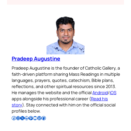
Pradeep Augustine
Pradeep Augustine is the founder of Catholic Gallery, a
faith-driven platform sharing Mass Readings in multiple
languages, prayers, quotes, catechism, Bible plans,
reflections, and other spiritual resources since 2013.
He manages the website and the official
Android
/
iOS
apps alongside his professional career (
Read his
story
). Stay connected with him on the official social
profiles below.
Follow Pradeep on Facebook
Follow Pradeep on Instagram
Follow Pradeep on X
Follow Pradeep on LinkedIn
Follow Pradeep on Pinterest
Subscribe to Pradeep’s Youtube Channel
Follow Pradeep on WordPress
Follow Pradeep on GitHub