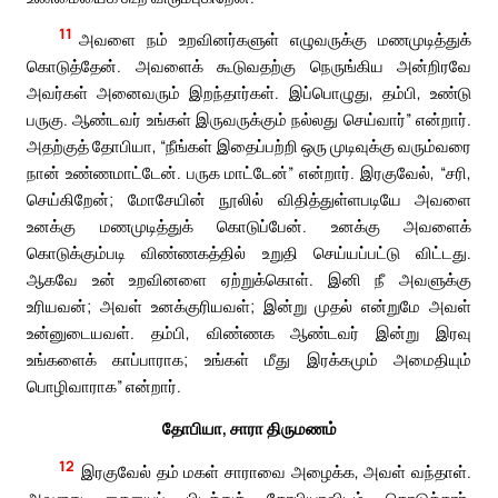
11
அவளை நம் உறவினர்களுள் எழுவருக்கு மணமுடித்துக்
கொடுத்தேன். அவளைக் கூடுவதற்கு நெருங்கிய அன்றிரவே
அவர்கள் அனைவரும் இறந்தார்கள். இப்பொழுது, தம்பி, உண்டு
பருகு. ஆண்டவர் உங்கள் இருவருக்கும் நல்லது செய்வார்” என்றார்.
அதற்குத் தோபியா, “நீங்கள் இதைப்பற்றி ஒரு முடிவுக்கு வரும்வரை
நான் உண்ணமாட்டேன். பருக மாட்டேன்” என்றார். இரகுவேல், “சரி,
செய்கிறேன்; மோசேயின் நூலில் விதித்துள்ளபடியே அவளை
உனக்கு மணமுடித்துக் கொடுப்பேன். உனக்கு அவளைக்
கொடுக்கும்படி விண்ணகத்தில் உறுதி செய்யப்பட்டு விட்டது.
ஆகவே உன் உறவினளை ஏற்றுக்கொள். இனி நீ அவளுக்கு
உரியவன்; அவள் உனக்குரியவள்; இன்று முதல் என்றுமே அவள்
உன்னுடையவள். தம்பி, விண்ணக ஆண்டவர் இன்று இரவு
உங்களைக் காப்பாராக; உங்கள் மீது இரக்கமும் அமைதியும்
பொழிவாராக” என்றார்.
தோபியா, சாரா திருமணம்
12
இரகுவேல் தம் மகள் சாராவை அழைக்க, அவள் வந்தாள்.