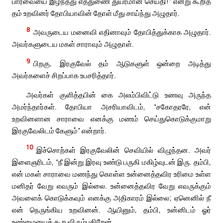
பார்வையை இழந்தது எத்துணை துயரமான செய்தி!” என்று கூறித்
தம் உறவினர் தோபியாவின் தோள் மீது சாய்ந்து அழுதார்.
8
அவருடைய மனைவி எதினாவும் தோபித்துக்காக அழுதார்.
அவர்களுடைய மகள் சாராவும் அழுதாள்.
9
பிறகு, இரகுவேல் தம் ஆடுகளுள் ஒன்றை அடித்து
அவர்களைச் சிறப்பாக உபசரித்தார்.
அவர்கள் குளித்தபின் கை அலம்பிவிட்டு உணவு அருந்த
அமர்ந்தார்கள். தோபியா அசரியாவிடம், “சகோதரரே, என்
உறவினளான சாராவை எனக்கு மணம் செய்துகொடுக்குமாறு
இரகுவேலிடம் கேளும்” என்றார்.
10
இச்சொற்கள் இரகுவேலின் செவியில் விழுந்தன. அவர்
இளைஞரிடம், “நீ இன்று இரவு உண்டு பருகி மகிழ்வுடன் இரு. தம்பி,
என் மகள் சாராவை மணந்து கொள்ள உன்னைத்தவிர உரிமை உள்ள
மனிதர் வேறு எவரும் இல்லை. உன்னைத்தவிர வேறு எவருக்கும்
அவளைக் கொடுக்கவும் எனக்கு அதிகாரம் இல்லை; ஏனெனில் நீ
என் நெருங்கிய உறவினன். ஆயினும், தம்பி, உன்னிடம் ஓர்
உண்மையைக் கூற விரும்புகிறேன்.