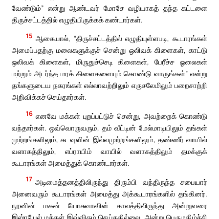
வேண்டும்” என்று ஆண்டவர் மோசே வழியாகத் தந்த கட்டளை
திருச்சட்டத்தில் எழுதியிருக்கக் கண்டார்கள்.
15
ஆகையால், “திருச்சட்டத்தில் எழுதியுள்ளபடி, கூடாரங்கள்
அமைப்பதற்கு மலைகளுக்குச் சென்று ஒலிவக் கிளைகள், காட்டு
ஒலிவக் கிளைகள், மிருதுச்செடி கிளைகள், பேரீச்ச ஓலைகள்
மற்றும் அடர்ந்த மரக் கிளைகளையும் கொண்டு வாருங்கள்” என்று
தங்களுடைய நகரங்கள் எல்லாவற்றிலும் எருசலேமிலும் பறைசாற்றி
அறிவிக்கச் செய்தார்கள்.
16
எனவே மக்கள் புறப்பட்டுச் சென்று, அவற்றைக் கொண்டு
வந்தார்கள். ஒவ்வொருவரும், தம் வீட்டின் மேல்மாடியிலும் தங்கள்
முற்றங்களிலும், கடவுளின் இல்லமுற்றங்களிலும், தண்ணீர் வாயில்
வளாகத்திலும், எப்ராயிம் வாயில் வளாகத்திலும் தமக்குக்
கூடாரங்கள் அமைத்துக் கொண்டார்கள்.
17
அடிமைத்தனத்திலிருந்து திரும்பி வந்திருந்த சபையார்
அனைவரும் கூடாரங்கள் அமைத்து அக்கூடாரங்களில் தங்கினர்.
நூனின் மகன் யோசுவாவின் காலத்திலிருந்து அன்றுவரை
இஸ்ரயேல் மக்கள் இவ்விதம் செய்ததில்லை. அன்று பெருமகிழ்ச்சி