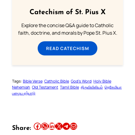
Catechism of St. Pius X
Explore the concise Q&A guide to Catholic
faith, doctrine, and morals by Pope St. Pius X.
READ CATECHISM
Tags:
Bible Verse
Catholic Bible
God’s Word
Holy Bible
Nehemiah
Old Testament
Tamil Bible
திருவிவிலியம்
நெகேமியா
பழைய ஏற்பாடு
Share this article on Facebook
Share this article on WhatsApp
Share this article on LinkedIn
Share this article on X
Share this article on Telegram
Email this Article
Share: