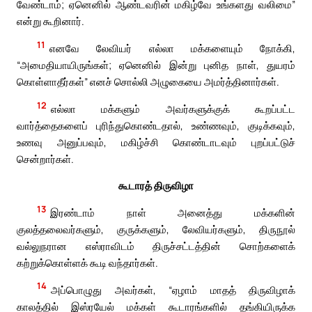
வேண்டாம்; ஏனெனில் ஆண்டவரின் மகிழ்வே உங்களது வலிமை”
என்று கூறினார்.
11
எனவே லேவியர் எல்லா மக்களையும் நோக்கி,
“அமைதியாயிருங்கள்; ஏனெனில் இன்று புனித நாள், துயரம்
கொள்ளாதீர்கள்” எனச் சொல்லி அழுகையை அமர்த்தினார்கள்.
12
எல்லா மக்களும் அவர்களுக்குக் கூறப்பட்ட
வார்த்தைகளைப் புரிந்துகொண்டதால், உண்ணவும், குடிக்கவும்,
உணவு அனுப்பவும், மகிழ்ச்சி கொண்டாடவும் புறப்பட்டுச்
சென்றார்கள்.
கூடாரத் திருவிழா
13
இரண்டாம் நாள் அனைத்து மக்களின்
குலத்தலைவர்களும், குருக்களும், லேவியர்களும், திருநூல்
வல்லுநரான எஸ்ராவிடம் திருச்சட்டத்தின் சொற்களைக்
கற்றுக்கொள்ளக் கூடி வந்தார்கள்.
14
அப்பொழுது அவர்கள், “ஏழாம் மாதத் திருவிழாக்
காலத்தில் இஸ்ரயேல் மக்கள் கூடாரங்களில் தங்கியிருக்க