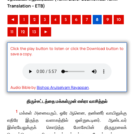
Translation – ETB)
◄
1
2
3
4
5
6
7
8
9
10
11
12
13
►
Click the play button to listen or click the Download button to
save a copy.
Audio Bible by
Bishop Arulselvam Rayappan
.
திருச்சட்டத்தை மக்கள்முன் எஸ்ரா வாசித்தல்
1
மக்கள் அனைவரும், ஒரே ஆளென, தண்ணீர் வாயிலுக்கு
எதிரே இருந்த வளாகத்தில் ஒன்றுகூடினர். ஆண்டவர்
இஸ்ரயேலுக்குக் கொடுத்த மோசேயின் திருநூலைக்