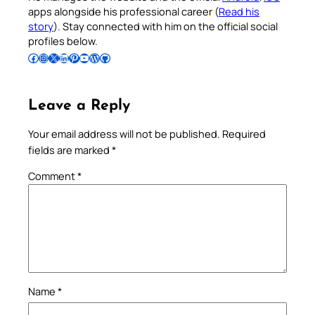
apps alongside his professional career (
Read his
story
). Stay connected with him on the official social
profiles below.
Follow Pradeep on Facebook
Follow Pradeep on Instagram
Follow Pradeep on X
Follow Pradeep on LinkedIn
Follow Pradeep on Pinterest
Subscribe to Pradeep’s Youtube Channel
Follow Pradeep on WordPress
Follow Pradeep on GitHub
Leave a Reply
Your email address will not be published.
Required
fields are marked
*
Comment
*
Name
*