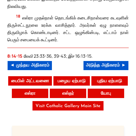
நிலவியது.
18
எஸ்ரா முதல்நாள் தொடங்கிக் கடைசிநாள்வரை கடவுளின்
திருச்சட்டநூலை உரக்க வாசித்தார். அவர்கள் ஏழு நாளளவும்
திருவிழாக் கொண்டாடினர். சட்ட ஒழுங்கின்படி, எட்டாம் நாள்
பெரும் சபையைக் கூட்டினர்.
8:14-15
லேவி 23:33-36, 39-43; இச 16:13-15.
◄ முந்தய அதிகாரம்
அடுத்த அதிகாரம் ►
பைபிள் அட்டவணை
பழைய ஏற்பாடு
புதிய ஏற்பாடு
எஸ்ரா
எஸ்தர்
யோபு
Visit Catholic Gallery Main Site