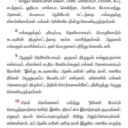
மேலும் லேவியரான ஏசுவா, பானி, செரேபியா, யாமின், கூபு,
சபத்தாய், ஓதியா, மாசேயா, கெலிற்றா, அசரியா, யோசபாத்து,
அனான், பெலாயா ஆகியோர் சட்டத்தை மக்களுக்கு
விளக்கினார்கள். மக்கள் அங்கேயே நின்று கொண்டிருந்தார்கள்.
8
மக்களுக்குப் புரியும்படி தெளிவாகவும், பொருளோடும்
கடவுளின் திருச்சட்டத்தை உரக்க வாசித்தார்கள். ஆதலால்
மக்களும் வாசிக்கப்பட்டதன் பொருளைப் புரிந்து கொண்டனர்.
9
ஆளுநர் நெகேமியாவும், குருவும் திருநூல் வல்லுநருமான
எஸ்ராவும், விளக்கம் கூறிய லேவியர்களும் மக்கள் அனைவரையும்
நோக்கி: “இன்று கடவுளாகிய ஆண்டவரின் புனித நாள்; எனவே
நீங்கள் அழுதுபுலம்ப வேண்டாம்” என்றனர். ஏனெனில் மக்கள்
அனைவரும் திருச்சட்டத்தின் சொற்களைக்கேட்டதிலிருந்து அழுது
கொண்டிருந்தார்கள்.
10
அவர் அவர்களைப் பார்த்து, “நீங்கள் போய்க்
கொழுத்தவற்றை உண்டு, இனிய திராட்சை இரசத்தைக் குடியுங்கள்;
எதுவும் தயார் செய்யாதவருக்குச் சிறிது அனுப்பிவையுங்கள்.
ஏனென்றால், நம் ஆண்டவரின் புனித நாள் இதுவே; எனவே வருந்த