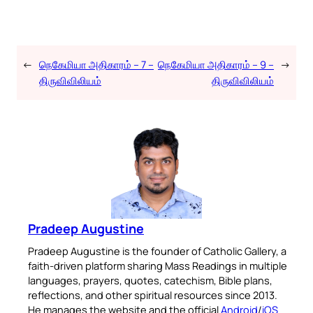
←
நெகேமியா அதிகாரம் – 7 –
நெகேமியா அதிகாரம் – 9 –
→
திருவிவிலியம்
திருவிவிலியம்
Pradeep Augustine
Pradeep Augustine is the founder of Catholic Gallery, a
faith-driven platform sharing Mass Readings in multiple
languages, prayers, quotes, catechism, Bible plans,
reflections, and other spiritual resources since 2013.
He manages the website and the official
Android
/
iOS