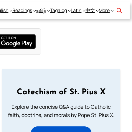
lish
Readings
தமிழ்
Tagalog
Latin
中文
More
Catechism of St. Pius X
Explore the concise Q&A guide to Catholic
faith, doctrine, and morals by Pope St. Pius X.