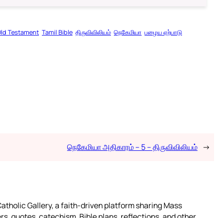
ld Testament
Tamil Bible
திருவிவிலியம்
நெகேமியா
பழைய ஏற்பாடு
நெகேமியா அதிகாரம் – 5 – திருவிவிலியம்
→
atholic Gallery, a faith-driven platform sharing Mass
rs, quotes, catechism, Bible plans, reflections, and other