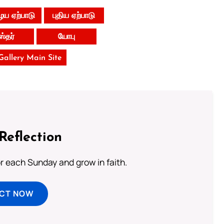
ய ஏற்பாடு
புதிய ஏற்பாடு
ஸ்தர்
யோபு
 Gallery Main Site
Reflection
or each Sunday and grow in faith.
ECT NOW