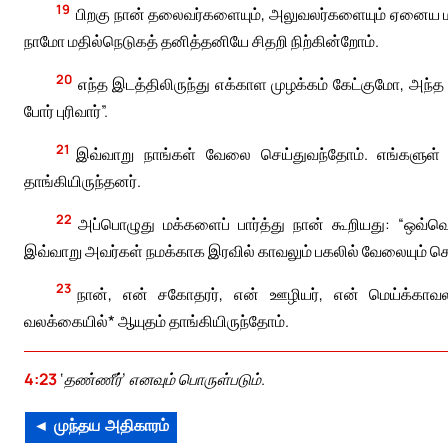
19
பிறகு நான் தலைவர்களையும், அலுவலர்களையும் ஏனைய மக்
நாமோ மதில்நெடுகத் தனித்தனியே சிதறி நிற்கின்றோம்.
20
எந்த இடத்திலிருந்து எக்காள முழக்கம் கேட்குமோ, அந்த இ
போர் புரிவார்”.
21
இவ்வாறு நாங்கள் வேலை செய்துவந்தோம். எங்களுள் 
தாங்கியிருந்தனர்.
22
அப்பொழுது மக்களைப் பார்த்து நான் கூறியது: “ஒவ்வ
இவ்வாறு அவர்கள் நமக்காக இரவில் காவலும் பகலில் வேலையும் செய
23
நான், என் சகோதரர், என் ஊழியர், என் மெய்க்கா
வலக்கையில்* ஆயுதம் தாங்கியிருந்தோம்.
4:23
‘தண்ணீர்’ எனவும் பொருள்படும்.
◄ முந்தய அதிகாரம்