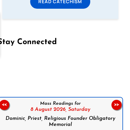
READ CATECHISM
Stay Connected
on Facebook
Follow us on Instagram
Follow us on X
Subscribe to our YouTube Channel
Follow us on WhatsApp
Mass Readings for
<<
>>
8 August 2026,
Saturday
Dominic, Priest, Religious Founder Obligatory
Memorial