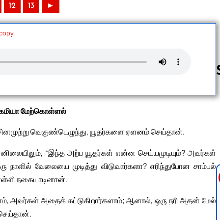
12
13
►
 copy.
Follow us 
கேமியா மேற்கொள்ளல்
று சினமுற்று வெகுண்டெழுந்து, யூதர்களை ஏளனம் செய்தான்.
னிலையிலும், “இந்த அற்ப யூதர்கள் என்ன செய்யமுடியும்? அவர்கள்
 ஒரு நாளில் வேலையை முடித்து விடுவார்களா? எரிந்துபோன சாம்பல்
 எள்ளி நகையாடினான்.
 அவர்கள் அதைக் கட்டுகிறார்களாம்; ஆனால், ஒரு நரி அதன் மேல்
 செய்தான்.