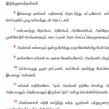
இழித்துரைத்தார்கள்.
6
இவ்வாறு நாங்கள் மதிலைத் தொடர்ந்து கட்டினோம். எல்ல
செய்வதில் முழு உள்ளத்துடன் ஈடுபட்டனர்.
7
சன்பலாற்று, தோபியா, அரேபியர், அம்மோனியர், அஸ்தோத
முன்னேறிச் செல்வதையும், உடைப்புகள் அடைக்கப்பட்டுவருவதையும் 
8
அவர்கள் எல்லாரும் ஒன்று சேர்ந்து எருசலேமின்மீது போர்
9
நாங்களோ எங்கள் கடவுளை வேண்டினோம்; அவர்களிடமிருந்
10
அப்பொழுது யூதா நாட்டினர், சுமப்போர் தளர்ந்து போயி
இயலாது” என்றனர்.
11
எங்கள் எதிரிகளோ, “நாம் அவர்கள் நடுவே சென்று
அறியாமலும், தெரியாமலும் இருக்கட்டும்” என்று சொல்லிக்கொண்ட
12
அவர்களைச் சுற்றி வாழ்ந்து வந்த யூதர்கள் பத்துமுறை
வருகிறார்கள்” என்று அறிவித்தனர்.