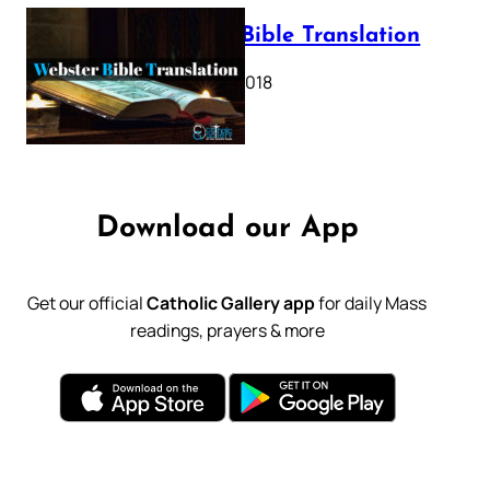
Webster Bible Translation
October 11, 2018
Download our App
Get our official
Catholic Gallery app
for daily Mass
readings, prayers & more