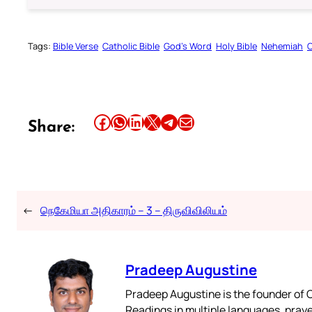
Tags:
Bible Verse
Catholic Bible
God’s Word
Holy Bible
Nehemiah
O
Share this article on Facebook
Share this article on WhatsApp
Share this article on LinkedIn
Share this article on X
Share this article on Telegram
Email this Article
Share:
←
நெகேமியா அதிகாரம் – 3 – திருவிவிலியம்
Pradeep Augustine
Pradeep Augustine is the founder of C
Readings in multiple languages, praye