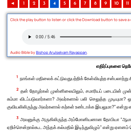
◄
1
2
3
4
5
6
7
8
9
10
11
Click the play button to listen or click the Download button to save a
Audio Bible by
Bishop Arulselvam Rayappan
.
எதிர்ப்புகளை நெ
1
நாங்கள் மதிலைக் கட்டுவதுபற்றிக் கேள்வியுற்ற சன்பலாற்
2
தன் தோழர்கள் முன்னிலையிலும், சமாரியப் படையின் முன்
சும்மா விடப்படுவார்களா? அவர்களால் பலி செலுத்த முடியுமா?
குவியலிலிருந்து அவர்களால் கற்கள் உண்டாக்க இயலுமா?” என்று
3
அவனுக்கு அருகிலிருந்த அம்மோனியனான தோபியா “ஆமாம்,
ஏறிச்சென்றால்கூட அந்தக் கல்மதில் இடிந்துவிழும்” என்று ஏளனம்