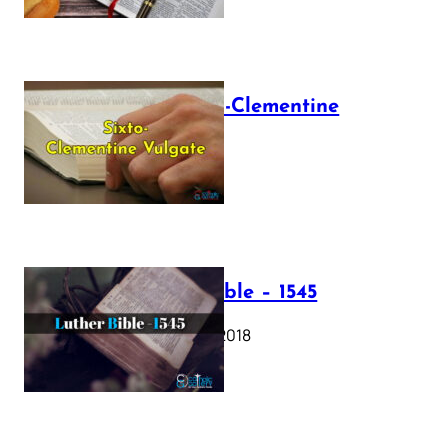
The Sixto-Clementine
Vulgate
July 12, 2025
Luther Bible – 1545
October 17, 2018