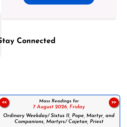
Stay Connected
on Facebook
Follow us on Instagram
Follow us on X
Subscribe to our YouTube Channel
Follow us on WhatsApp
Mass Readings for
<<
>>
7 August 2026,
Friday
Ordinary Weekday/ Sixtus II, Pope, Martyr, and
Companions, Martyrs/ Cajetan, Priest