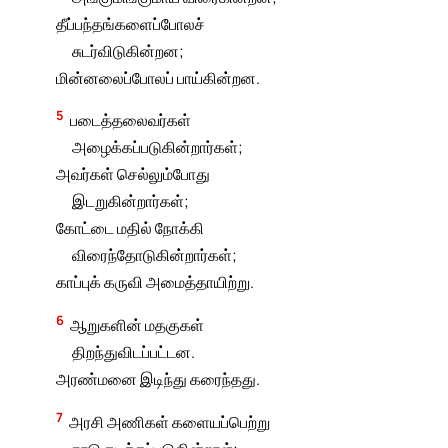
தீப்பந்தங்களைப்போலச்
சுடர்விடுகின்றன;
மின்னலைப்போலப் பாய்கின்றன.
5
படைத்தலைவர்கள்
அழைக்கப்படுகின்றார்கள்;
அவர்கள் செல்லும்போது
இடறுகின்றார்கள்;
கோட்டை மதில் நோக்கி
விரைந்தோடுகின்றார்கள்;
காப்புக் கருவி அமைத்தாயிற்று.
6
ஆறுகளின் மதகுகள்
திறந்துவிடப்பட்டன.
அரண்மனை இடிந்து கரைந்தது.
7
அரசி அணிகள் களையப்பெற்று