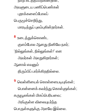
நாடு கடத்தப்படுகின்றாள்;
அவளுடைய பணிப்பெண்கள்
புறாக்களைப்போலப்
பெருமூச்செறிந்து,
மாரடித்துப் புலம்புகின்றார்கள்.
8
உடைத்துக்கொண்ட
குளம்போல ஆனது நினிவே நகர்;
‘நில்லுங்கள், நில்லுங்கள்!’ என
அவர்கள் அலறுகிறார்கள்;
ஆனால் எவனும்
திரும்பிப் பார்க்கிறதில்லை.
9
வெள்ளியைக் கொள்ளையடியுங்கள்;
பொன்னைக் கவர்ந்து கொள்ளுங்கள்;
கருவூலங்கள் மிகப்பெரியவை;
அங்குள்ள விலையுயர்ந்த
பொருள்களுக்கு அளவே இல்லை.