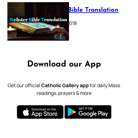
Webster Bible Translation
October 11, 2018
Download our App
Get our official
Catholic Gallery app
for daily Mass
readings, prayers & more