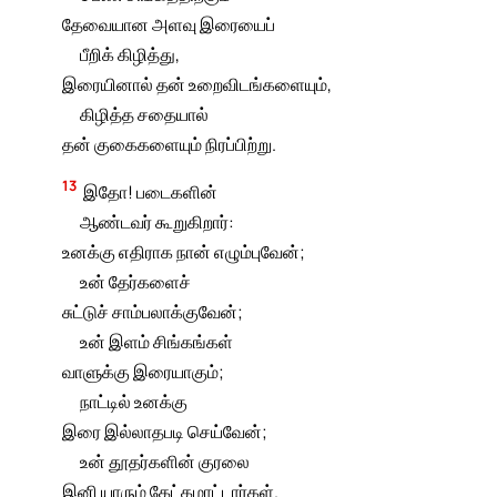
தேவையான அளவு இரையைப்
பீறிக் கிழித்து,
இரையினால் தன் உறைவிடங்களையும்,
கிழித்த சதையால்
தன் குகைகளையும் நிரப்பிற்று.
13
இதோ! படைகளின்
ஆண்டவர் கூறுகிறார்:
உனக்கு எதிராக நான் எழும்புவேன்;
உன் தேர்களைச்
சுட்டுச் சாம்பலாக்குவேன்;
உன் இளம் சிங்கங்கள்
வாளுக்கு இரையாகும்;
நாட்டில் உனக்கு
இரை இல்லாதபடி செய்வேன்;
உன் தூதர்களின் குரலை
இனி யாரும் கேட்கமாட்டார்கள்.