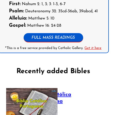
First:
Nahum 2: 1, 3; 3: 1-3, 6-7
Psalm:
Deuteronomy 32: 35cd-36ab, 39abcd, 41
Alleluia:
Matthew 5: 10
Gospel:
Matthew 16: 24-28
FULL MASS READINGS
*This is a free service provided by Catholic Gallery.
Get it here
Recently added Bibles
Bíblia Católica
Portuguesa
July 16, 2025