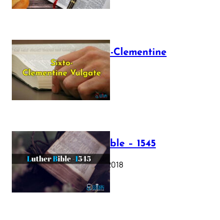
The Sixto-Clementine
Vulgate
July 12, 2025
Luther Bible – 1545
October 17, 2018