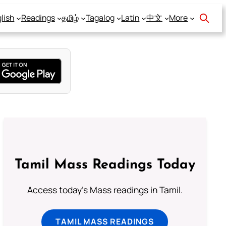
lish
Readings
தமிழ்
Tagalog
Latin
中文
More
Tamil Mass Readings Today
Access today's Mass readings in Tamil.
TAMIL MASS READINGS