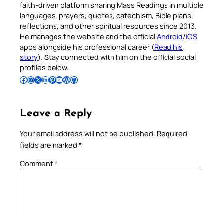
faith-driven platform sharing Mass Readings in multiple
languages, prayers, quotes, catechism, Bible plans,
reflections, and other spiritual resources since 2013.
He manages the website and the official
Android
/
iOS
apps alongside his professional career (
Read his
story
). Stay connected with him on the official social
profiles below.
Follow Pradeep on Facebook
Follow Pradeep on Instagram
Follow Pradeep on X
Follow Pradeep on LinkedIn
Follow Pradeep on Pinterest
Subscribe to Pradeep’s Youtube Channel
Follow Pradeep on WordPress
Follow Pradeep on GitHub
Leave a Reply
Your email address will not be published.
Required
fields are marked
*
Comment
*