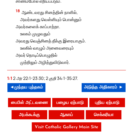
சாணம்போல் எறியப்படும்.
18
ஆண்டவரது சினத்தின் நாளில்,
அவர்களது வெள்ளியும் பொன்னும்
அவர்களைக் காப்பாற்றா.
உலகம் முழுவதும்
அவரது வெஞ்சினத் தீக்கு இரையாகும்.
உலகில் வாழும் அனைவரையும்
அவர் நொடிப்பொழுதில்
முற்றிலும் அழித்துவிடுவார்.
1:1
2 அர 22:1-23:30; 2 குறி 34:1-35:27.
◄முந்தய புத்தகம்
அடுத்த அதிகாரம் ►
பைபிள் அட்டவணை
பழைய ஏற்பாடு
புதிய ஏற்பாடு
அபக்கூக்கு
ஆகாய்
செக்கரியா
Visit Catholic Gallery Main Site