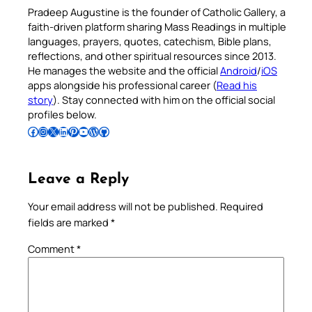
Pradeep Augustine is the founder of Catholic Gallery, a
faith-driven platform sharing Mass Readings in multiple
languages, prayers, quotes, catechism, Bible plans,
reflections, and other spiritual resources since 2013.
He manages the website and the official
Android
/
iOS
apps alongside his professional career (
Read his
story
). Stay connected with him on the official social
profiles below.
Follow Pradeep on Facebook
Follow Pradeep on Instagram
Follow Pradeep on X
Follow Pradeep on LinkedIn
Follow Pradeep on Pinterest
Subscribe to Pradeep’s Youtube Channel
Follow Pradeep on WordPress
Follow Pradeep on GitHub
Leave a Reply
Your email address will not be published.
Required
fields are marked
*
Comment
*