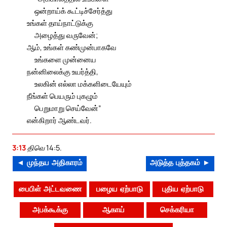
ஒன்றாய்க் கூட்டிச்சேர்த்து
உங்கள் தாய்நாட்டுக்கு
அழைத்து வருவேன்;
ஆம், உங்கள் கண்முன்பாகவே
உங்களை முன்னைய
நன்னிலைக்கு உயர்த்தி,
உலகின் எல்லா மக்களிடையேயும்
நீங்கள் பெயரும் புகழும்
பெறுமாறு செய்வேன்”
என்கிறார் ஆண்டவர்.
3:13
திவெ 14:5.
◄ முந்தய அதிகாரம்
அடுத்த புத்தகம் ►
பைபிள் அட்டவணை
பழைய ஏற்பாடு
புதிய ஏற்பாடு
அபக்கூக்கு
ஆகாய்
செக்கரியா