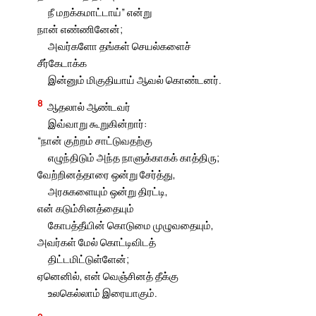
நீ மறக்கமாட்டாய்” என்று
நான் எண்ணினேன்;
அவர்களோ தங்கள் செயல்களைச்
சீர்கேடாக்க
இன்னும் மிகுதியாய் ஆவல் கொண்டனர்.
8
ஆதலால் ஆண்டவர்
இவ்வாறு கூறுகின்றார்:
“நான் குற்றம் சாட்டுவதற்கு
எழுந்திடும் அந்த நாளுக்காகக் காத்திரு;
வேற்றினத்தாரை ஒன்று சேர்த்து,
அரசுகளையும் ஒன்று திரட்டி,
என் கடும்சினத்தையும்
கோபத்தீயின் கொடுமை முழுவதையும்,
அவர்கள் மேல் கொட்டிவிடத்
திட்டமிட்டுள்ளேன்;
ஏனெனில், என் வெஞ்சினத் தீக்கு
உலகெல்லாம் இரையாகும்.