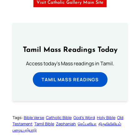
Visit Catholic Gallery Main Site
Tamil Mass Readings Today
Access today's Mass readings in Tamil.
TAMIL MASS READINGS
Tags:
Bible Verse
Catholic Bible
God’s Word
Holy Bible
Old
Testament
Tamil Bible
Zephaniah
செப்பனியா
திருவிவிலியம்
பழைய ஏற்பாடு