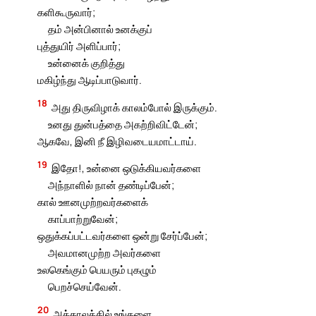
களிகூருவார்;
தம் அன்பினால் உனக்குப்
புத்துயிர் அளிப்பார்;
உன்னைக் குறித்து
மகிழ்ந்து ஆடிப்பாடுவார்.
18
அது திருவிழாக் காலம்போல் இருக்கும்.
உனது துன்பத்தை அகற்றிவிட்டேன்;
ஆகவே, இனி நீ இழிவடையமாட்டாய்.
19
இதோ!, உன்னை ஒடுக்கியவர்களை
அந்நாளில் நான் தண்டிப்பேன்;
கால் ஊனமுற்றவர்களைக்
காப்பாற்றுவேன்;
ஒதுக்கப்பட்டவர்களை ஒன்று சேர்ப்பேன்;
அவமானமுற்ற அவர்களை
உலகெங்கும் பெயரும் புகழும்
பெறச்செய்வேன்.
20
அக்காலத்தில் உங்களை