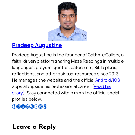
Pradeep Augustine
Pradeep Augustine is the founder of Catholic Gallery, a
faith-driven platform sharing Mass Readings in multiple
languages, prayers, quotes, catechism, Bible plans,
reflections, and other spiritual resources since 2013.
He manages the website and the official
Android
/
iOS
apps alongside his professional career (
Read his
story
). Stay connected with him on the official social
profiles below.
Follow Pradeep on Facebook
Follow Pradeep on Instagram
Follow Pradeep on X
Follow Pradeep on LinkedIn
Follow Pradeep on Pinterest
Subscribe to Pradeep’s Youtube Channel
Follow Pradeep on WordPress
Follow Pradeep on GitHub
Leave a Reply