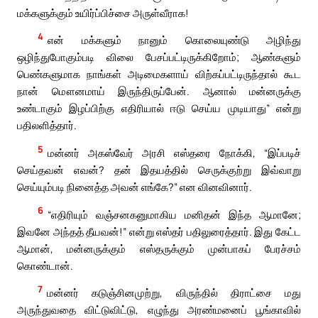
மக்களுக்கும் உயிர்ப்பிச்சை அருள்வீராக!
4
என் மக்களும் நானும் கொலையுண்டு அழிந்து
ஒழிந்துபோகும்படி விலை பேசப்பட்டிருக்கிறோம்; ஆண்களும்
பெண்களுமாக நாங்கள் அடிமைகளாய் விற்கப்பட்டிருந்தால் கூட
நான் மௌனமாய் இருந்திருப்பேன். ஆனால் மன்னருக்கு
உண்டாகும் இழப்பிற்கு எதிரியால் ஈடு செய்ய முடியாது” என்று
பதிலளித்தார்.
5
மன்னர் அகஸ்வேர் அரசி எஸ்தரை நோக்கி, “இப்படிச்
செய்தவன் எவன்? தன் இதயத்தில் செருக்குற்று இவ்வாறு
செய்யும்படி நினைத்த அவன் எங்கே?” என வினவினார்.
6
“எதிரியும் வஞ்சனகனுமாகிய மனிதன் இந்த ஆமானே;
இவனே அந்தத் தீயவன்!” என்று எஸ்தர் பதிலுரைத்தார். இது கேட்ட
ஆமான், மன்னருக்கும் எஸ்தருக்கும் முன்பாகப் பேரச்சம்
கொண்டான்.
7
மன்னர் கடுஞ்சினமுற்று, விருந்தில் திராட்சை மது
அருந்துவதை விட்டுவிட்டு, எழுந்து அரண்மனைப் பூங்காவில்