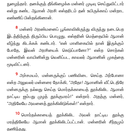
நுழைந்தார். தனக்குத் தீங்கிழைக்க மன்னர் முடிவு செய்துவிட்டார்
என்று கண்ட ஆமான் அரசி எஸ்தரிடம் தன் உயிருக்காய் மன்றாட
எண்ணிப் பின்தங்கினான்.
8
மன்னர் அரண்மனைப் பூங்காவிலிருந்து விருந்து நடைபெற
இடத்திற்குத் திரும்பிய பொழுது, எஸ்தரின் மெத்தையில் ஆமான்
வீழ்ந்து கிடக்கக் கண்டார். “என் மாளிகையில் நான் இருக்கும்
போதே, இவன் அரசியைக் கெடுப்பானோ?” என்ற சொற்கள்
மன்னரின் வாயினின்று வெளிப்பட, காவலர் ஆமானின் முகத்தை
மூடிவிட்டனர்.
9
அச்சமயம், மன்னருக்குப் பணிவிடை செய்த அர்போனா
என்ற அலுவலர் மன்னரை நோக்கி, “அதோ! ஆமானின் வீட்டெதிரே
மன்னருக்கு நல்லது செய்த மொர்தக்காயைத் தூக்கிலிட ஆமான்
நாட்டிய ஐம்பது முழத் தூக்குமரம்!” என்றார். அதற்கு மன்னர்,
“அதிலேயே அவனைத் தூக்கிலிடுங்கள்!” என்றார்.
10
மொர்தக்காயைத் தூக்கிலிட அவன் நாட்டிய தூக்கு
மரத்திலேயே ஆமான் தூக்கிலிடப்பட்டான். மன்னரின் சீற்றமும்
தணிந்தது.