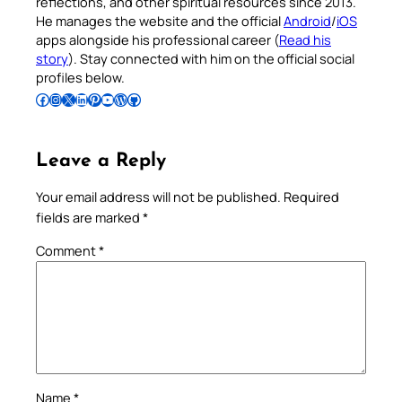
reflections, and other spiritual resources since 2013.
He manages the website and the official
Android
/
iOS
apps alongside his professional career (
Read his
story
). Stay connected with him on the official social
profiles below.
Follow Pradeep on Facebook
Follow Pradeep on Instagram
Follow Pradeep on X
Follow Pradeep on LinkedIn
Follow Pradeep on Pinterest
Subscribe to Pradeep’s Youtube Channel
Follow Pradeep on WordPress
Follow Pradeep on GitHub
Leave a Reply
Your email address will not be published.
Required
fields are marked
*
Comment
*
Name
*