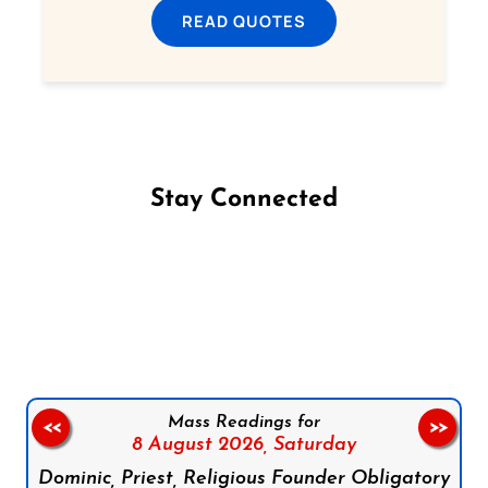
READ QUOTES
No Thanks
Stay Connected
Follow us on Facebook
Follow us on Instagram
Follow us on X
Subscribe to our YouTube Channel
Follow us on WhatsApp
Mass Readings for
<<
>>
8 August 2026,
Saturday
Dominic, Priest, Religious Founder Obligatory