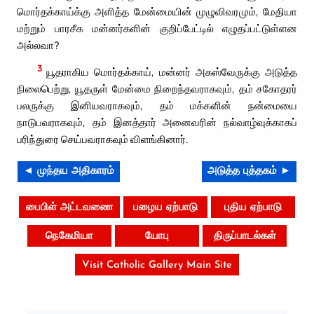
மொர்தக்காய்க்கு அளித்த மேன்மையின் முழுவிவரமும், மேதியா
மற்றும் பாரசீக மன்னர்களின் குறிப்பேட்டில் எழுதப்பட்டுள்ளன
அல்லவா?
3
யூதராகிய மொர்தக்காய், மன்னர் அகஸ்வேருக்கு அடுத்த
நிலைபெற்று, யூதருள் மேன்மை நிறைந்தவராகவும், தம் சகோதரர்
பலருக்கு இனியவராகவும், தம் மக்களின் நன்மையை
நாடுபவராகவும், தம் இனத்தார் அனைவரின் நல்வாழ்வுக்காகப்
பரிந்துரை செய்பவராகவும் விளங்கினார்.
◄ முந்தய அதிகாரம்
அடுத்த புத்தகம் ►
பைபிள் அட்டவணை
பழைய ஏற்பாடு
புதிய ஏற்பாடு
நெகேமியா
யோபு
திருப்பாடல்கள்
Visit Catholic Gallery Main Site