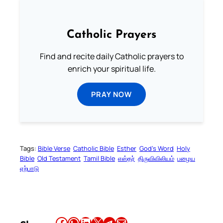
Catholic Prayers
Find and recite daily Catholic prayers to
enrich your spiritual life.
PRAY NOW
Tags:
Bible Verse
Catholic Bible
Esther
God’s Word
Holy
Bible
Old Testament
Tamil Bible
எஸ்தர்
திருவிவிலியம்
பழைய
ஏற்பாடு
Share this article on Facebook
Share this article on WhatsApp
Share this article on LinkedIn
Share this article on X
Share this article on Telegram
Email this Article