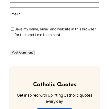
Email
*
Your Faith. Your Way.
Save my name, email, and website in this browser
for the next time I comment.
Download the Catholic
Gallery app for offline Mass
readings, daily prayers, and
audio Bible — all in one
place.
Available on:
Catholic Quotes
Get inspired with uplifting Catholic quotes
every day.