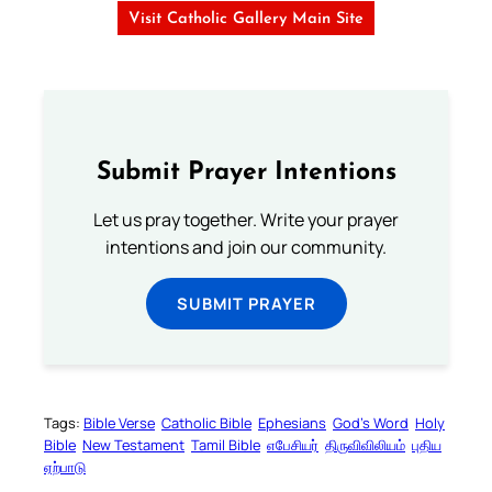
Visit Catholic Gallery Main Site
Submit Prayer Intentions
Let us pray together. Write your prayer
intentions and join our community.
SUBMIT PRAYER
Tags:
Bible Verse
Catholic Bible
Ephesians
God’s Word
Holy
Bible
New Testament
Tamil Bible
எபேசியர்
திருவிவிலியம்
புதிய
ஏற்பாடு