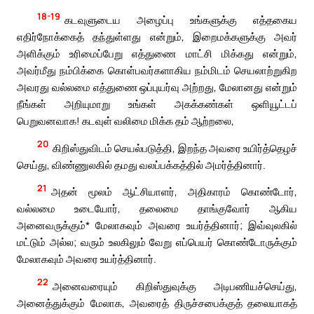
18-19
கடவுளுடைய அழைப்பு உங்களுக்கு எத்தகைய
எதிர்நோக்கைத் தந்துள்ளது என்றும், இறைமக்களுக்கு அவர்
அளிக்கும் உரிமைப்பேறு எத்துணை மாட்சி மிக்கது என்றும்,
அவர்மீது நம்பிக்கை கொள்பவர்களாகிய நம்மிடம் செயலாற்றுகிற
அவரது வல்லமை எத்துணை ஒப்புயர்வு அற்றது, மேலானது என்றும்
நீங்கள் அறியுமாறு உங்கள் அகக்கண்கள் ஒளியூட்டப்
பெறுவனவாக! கடவுள் வலிமை மிக்க தம் ஆற்றலை,
20
கிறிஸ்துவிடம் செயல்படுத்தி, இறந்த அவரை உயிர்த்தெழச்
செய்து, விண்ணுலகில் தமது வலப்பக்கத்தில் அமர்த்தினார்.
21
அதன் மூலம் ஆட்சியாளர், அதிகாரம் கொண்டோர்,
வல்லமை உடையோர், தலைமை தாங்குவோர் ஆகிய
அனைவருக்கும்* மேலாகவும் அவரை உயர்த்தினார்; இவ்வுலகில்
மட்டும் அல்ல; வரும் உலகிலும் வேறு எப்பெயர் கொண்டோருக்கும்
மேலாகவும் அவரை உயர்த்தினார்.
22
அனைவரையும் கிறிஸ்துவுக்கு அடிபணியச்செய்து,
அனைத்துக்கும் மேலாக, அவரைத் திருச்சபைக்குத் தலையாகத்