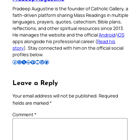
Pradeep Augustine is the founder of Catholic Gallery, a
faith-driven platform sharing Mass Readings in multiple
languages, prayers, quotes, catechism, Bible plans,
reflections, and other spiritual resources since 2013.
He manages the website and the official
Android
/
iOS
apps alongside his professional career (
Read his
story
). Stay connected with him on the official social
profiles below.
Follow Pradeep on Facebook
Follow Pradeep on Instagram
Follow Pradeep on X
Follow Pradeep on LinkedIn
Follow Pradeep on Pinterest
Subscribe to Pradeep’s Youtube Channel
Follow Pradeep on WordPress
Follow Pradeep on GitHub
Leave a Reply
Your email address will not be published.
Required
fields are marked
*
Comment
*