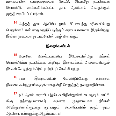
உண்மையின் வார்த்தையைக் கேட்டு, அவர்மீது நம்பிக்கை
கொண்டு, வாக்களிக்கப்பட்ட தூய ஆவியால் அவருக்குள்
முத்திரையிடப்பட்டீர்கள்.
14
அந்தத் தூய ஆவியே நாம் மீட்படைந்து உரிமைப்பேறு
பெறுவோம் என்பதை உறுதிப்படுத்தும் அடையாளமாக இருக்கிறது.
இவ்வாறு கடவுளது மாட்சியின் புகழ் விளங்கும்.
இறைவேண்டல்
15
ஆகவே, ஆண்டவராகிய இயேசுவின்மீது நீங்கள்
கொண்டுள்ள நம்பிக்கை பற்றியும் இறைமக்கள் அனைவரிடமும்
நீங்கள் செலுத்தும் அன்பு பற்றியும் கேள்வியுற்று,
16
நான் இறைவனிடம் வேண்டும்போது உங்களை
நினைவுகூர்ந்து உங்களுக்காக நன்றி செலுத்தத் தவறுவதில்லை.
17
நம் ஆண்டவராகிய இயேசு கிறிஸ்துவின் கடவுளும் மாட்சி
மிகு தந்தையுமானவர் அவரை முழுமையாக நீங்கள்
அறிந்துகொள்ளுமாறு ஞானமும், வெளிப்பாடும் தரும் தூய
ஆவியை உங்களுக்கு அருள்வாராக!