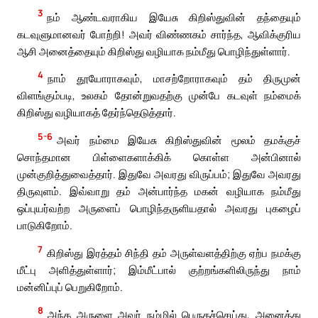
3
நம் ஆண்டவராகிய இயேசு கிறிஸ்துவின் தந்தையும்
கடவுளுமானவர் போற்றி! அவர் விண்ணகம் சார்ந்த, ஆவிக்குரிய
ஆசி அனைத்தையும் கிறிஸ்து வழியாக நம்மீது பொழிந்துள்ளார்.
4
நாம் தூயோராகவும், மாசற்றோராகவும் தம் திருமுன்
விளங்கும்படி, உலகம் தோன்றுவதற்கு முன்பே கடவுள் நம்மைக்
கிறிஸ்து வழியாகத் தேர்ந்தெடுத்தார்.
5-6
அவர் நம்மை இயேசு கிறிஸ்துவின் மூலம் தமக்குச்
சொந்தமான பிள்ளைகளாக்கிக் கொள்ள அன்பினால்
முன்குறித்துவைத்தார். இதுவே அவரது விருப்பம்; இதுவே அவரது
திருவுளம். இவ்வாறு தம் அன்பார்ந்த மகன் வழியாக நம்மீது
ஒப்புயர்வற்ற அருளைப் பொழிந்தருளியதால் அவரது புகழைப்
பாடுகிறோம்.
7
கிறிஸ்து இரத்தம் சிந்தி தம் அருள்வளத்திற்கு ஏற்ப நமக்கு
மீட்பு அளித்துள்ளார்; இம்மீட்பால் குற்றங்களிலிருந்து நாம்
மன்னிப்புப் பெறுகிறோம்.
8
அந்த அருளை அவர் நம்மில் பெருகச்செய்து, அனைத்து