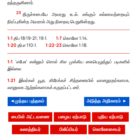
தந்தருளினார்.
23
திருச்சபையே அவரது உடல். எங்கும் எல்லாவற்றையும்
நிரப்புகின்ற அவரால் அது நிறைவு பெறுகின்றது.
1:1
திப 18:19-21; 19:1.
1:7
கொலோ 1:14.
1:20
திபா 110:1.
1:22-23
கொலோ 1:18.
1:1
‘எபேசு’ என்னும் சொல் சில முக்கிய கையெழுத்துப் படிகளில்
இல்லை.
1:21
இவர்கள் யூத, கிரேக்கச் சிந்தனையில் வானதூதர்களாக,
வானுலக ஆற்றல்களாகக் கருதப்பட்டனர்.
◄முந்தய புத்தகம்
அடுத்த அதிகாரம் ►
பைபிள் அட்டவணை
பழைய ஏற்பாடு
புதிய ஏற்பாடு
கலாத்தியர்
பிலிப்பியர்
கொலோசையர்