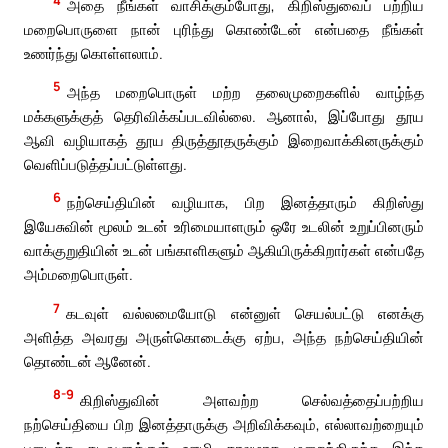
அதை நீங்கள் வாசிக்கும்போது, கிறிஸ்துவைப் பற்றிய
மறைபொருளை நான் புரிந்து கொண்டேன் என்பதை நீங்கள்
உணர்ந்து கொள்ளலாம்.
5
அந்த மறைபொருள் மற்ற தலைமுறைகளில் வாழ்ந்த
மக்களுக்குத் தெரிவிக்கப்படவில்லை. ஆனால், இப்போது தூய
ஆவி வழியாகத் தூய திருத்தூதருக்கும் இறைவாக்கினருக்கும்
வெளிப்படுத்தப்பட்டுள்ளது.
6
நற்செய்தியின் வழியாக, பிற இனத்தாரும் கிறிஸ்து
இயேசுவின் மூலம் உடன் உரிமையாளரும் ஒரே உடலின் உறுப்பினரும்
வாக்குறுதியின் உடன் பங்காளிகளும் ஆகியிருக்கிறார்கள் என்பதே
அம்மறைபொருள்.
7
கடவுள் வல்லமையோடு என்னுள் செயல்பட்டு எனக்கு
அளித்த அவரது அருள்கொடைக்கு ஏற்ப, அந்த நற்செய்தியின்
தொண்டன் ஆனேன்.
8-9
கிறிஸ்துவின் அளவற்ற செல்வத்தைப்பற்றிய
நற்செய்தியை பிற இனத்தாருக்கு அறிவிக்கவும், எல்லாவற்றையும்
படைத்த கடவுளுக்குள் ஊழி காலமாக மறைந்திருந்த இந்த