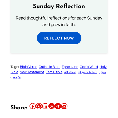
Sunday Reflection
Read thoughtful reflections for each Sunday
and grow in faith.
REFLECT NOW
Tags:
Bible Verse
Catholic Bible
Ephesians
God’s Word
Holy
Bible
New Testament
Tamil Bible
எபேசியர்
திருவிவிலியம்
புதிய
ஏற்பாடு
Share this article on Facebook
Share this article on WhatsApp
Share this article on LinkedIn
Share this article on X
Share this article on Telegram
Email this Article
Share: