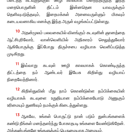
மறைபொருளின் திட்டம் இன்னதென யாவருக்கும்
தெளிவுபடுத்தவும், இறைமக்கள் அனைவருள்ளும் மிகவும்
கடையவனாகிய எனக்கு இந்த அருள் வழங்கப்பட்டுள்ளது.
10
அதன்மூலம் பலவகையில் விளங்கும் கடவுளின் ஞானத்தை
ஆட்சிபுரிவோர், வான்வெளியில் அதிகாரம் செலுத்துவோர்
ஆகியோருக்கு இப்போது திருச்சபை வழியாக வெளிப்படுத்த
முடிகிறது.
11
இவ்வாறு கடவுள் ஊழி காலமாகக் கொண்டிருந்த
திட்டத்தை நம் ஆண்டவர் இயேசு கிறிஸ்து வழியாய்
நிறைவேற்றினார்.
12
கிறிஸ்துவின் மீது நாம் கொண்டுள்ள நம்பிக்கையின்
வழியாகக் கடவுளை உறுதியான நம்பிக்கையோடு அணுகும்
உரிமையும் துணிவும் நமக்குக் கிடைத்துள்ளது.
13
ஆகவே, உங்கள் பொருட்டு நான் படும் துன்பங்களைக்
கண்டு நீங்கள் மனந்தளர்ந்து போகாதபடி உங்களை வேண்டுகிறேன்.
அத்துன்பங்களே உங்களுக்குப் பெருமையாக அமையும்.