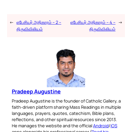
←
எபேசியர் அதிகாரம் – 2 –
எபேசியர் அதிகாரம் – 4 –
→
திருவிவிலியம்
திருவிவிலியம்
Pradeep Augustine
Pradeep Augustine is the founder of Catholic Gallery, a
faith-driven platform sharing Mass Readings in multiple
languages, prayers, quotes, catechism, Bible plans,
reflections, and other spiritual resources since 2013.
He manages the website and the official
Android
/
iOS
apps alongside his professional career (
Read his