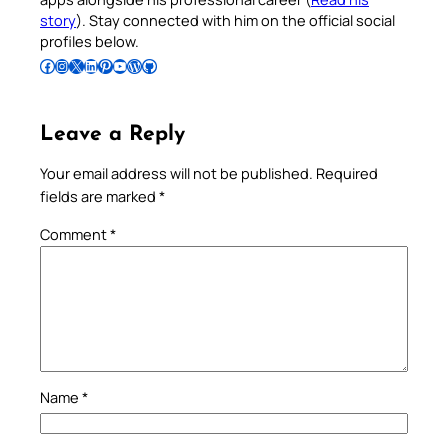
story
). Stay connected with him on the official social
profiles below.
Follow Pradeep on Facebook
Follow Pradeep on Instagram
Follow Pradeep on X
Follow Pradeep on LinkedIn
Follow Pradeep on Pinterest
Subscribe to Pradeep’s Youtube Channel
Follow Pradeep on WordPress
Follow Pradeep on GitHub
Leave a Reply
Your email address will not be published.
Required
fields are marked
*
Comment
*
Name
*