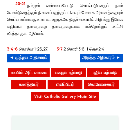
20-21
நம்முள் வல்லமையோடு செயல்படுபவரும் நாம்
வேண்டுவதற்கும் நினைப்பதற்கும் மிகவும் மேலாக அனைத்தையும்
செய்ய வல்லவருமான கடவுளுக்கே திருச்சபையில் கிறிஸ்து இயேசு
வழியாக தலைமுறை தலைமுறையாக என்றென்றும் மாட்சி
உரித்தாகுக! ஆமென்.
3:4-6
கொலோ 1:26,27.
3:7
2 கொரி 3:6; 1 தெச 2:4.
◄ முந்தய அதிகாரம்
அடுத்த அதிகாரம் ►
பைபிள் அட்டவணை
பழைய ஏற்பாடு
புதிய ஏற்பாடு
கலாத்தியர்
பிலிப்பியர்
கொலோசையர்
Visit Catholic Gallery Main Site