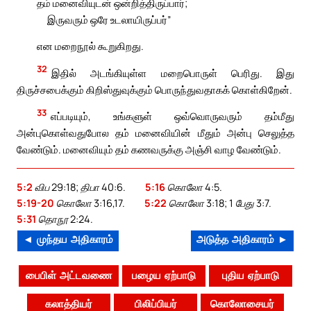
தம் மனைவியுடன் ஒன்றித்திருப்பார்;
இருவரும் ஒரே உடலாயிருப்பர்”
என மறைநூல் கூறுகிறது.
32
இதில் அடங்கியுள்ள மறைபொருள் பெரிது. இது
திருச்சபைக்கும் கிறிஸ்துவுக்கும் பொருந்துவதாகக் கொள்கிறேன்.
33
எப்படியும், உங்களுள் ஒவ்வொருவரும் தம்மீது
அன்புகொள்வதுபோல தம் மனைவியின் மீதும் அன்பு செலுத்த
வேண்டும். மனைவியும் தம் கணவருக்கு அஞ்சி வாழ வேண்டும்.
5:2
விப 29:18; திபா 40:6.
5:16
கொலோ 4:5.
5:19-20
கொலோ 3:16,17.
5:22
கொலோ 3:18; 1 பேது 3:7.
5:31
தொநூ 2:24.
◄ முந்தய அதிகாரம்
அடுத்த அதிகாரம் ►
பைபிள் அட்டவணை
பழைய ஏற்பாடு
புதிய ஏற்பாடு
கலாத்தியர்
பிலிப்பியர்
கொலோசையர்