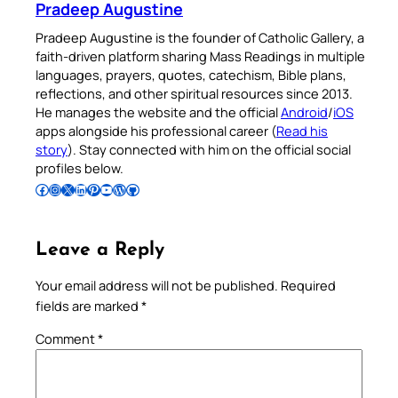
Pradeep Augustine
Pradeep Augustine is the founder of Catholic Gallery, a
faith-driven platform sharing Mass Readings in multiple
languages, prayers, quotes, catechism, Bible plans,
reflections, and other spiritual resources since 2013.
He manages the website and the official
Android
/
iOS
apps alongside his professional career (
Read his
story
). Stay connected with him on the official social
profiles below.
Follow Pradeep on Facebook
Follow Pradeep on Instagram
Follow Pradeep on X
Follow Pradeep on LinkedIn
Follow Pradeep on Pinterest
Subscribe to Pradeep’s Youtube Channel
Follow Pradeep on WordPress
Follow Pradeep on GitHub
Leave a Reply
Your email address will not be published.
Required
fields are marked
*
Comment
*