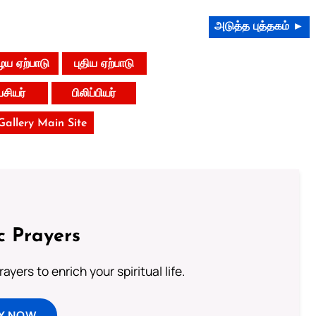
அடுத்த புத்தகம் ►
ய ஏற்பாடு
புதிய ஏற்பாடு
ேசியர்
பிலிப்பியர்
 Gallery Main Site
c Prayers
ayers to enrich your spiritual life.
Y NOW