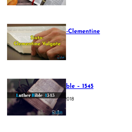
The Sixto-Clementine
Vulgate
July 12, 2025
Luther Bible – 1545
October 17, 2018