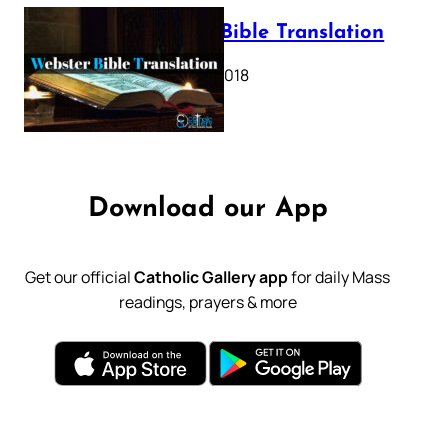
Webster Bible Translation
October 11, 2018
Download our App
Get our official
Catholic Gallery app
for daily Mass
readings, prayers & more