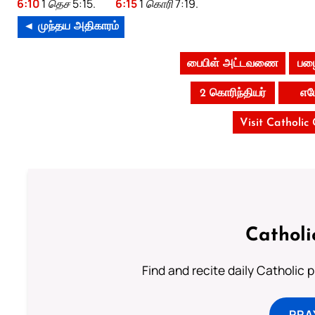
6:10
1 தெச 5:15.
6:15
1 கொரி 7:19.
◄ முந்தய அதிகாரம்
பைபிள் அட்டவணை
பழை
2 கொரிந்தியர்
எப
Visit Catholic
Catholi
Find and recite daily Catholic pr
PRA