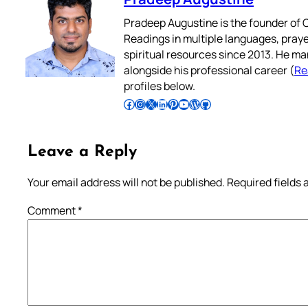
Pradeep Augustine is the founder of C
Readings in multiple languages, praye
spiritual resources since 2013. He ma
alongside his professional career (
Re
profiles below.
Follow Pradeep on Facebook
Follow Pradeep on Instagram
Follow Pradeep on X
Follow Pradeep on LinkedIn
Follow Pradeep on Pinterest
Subscribe to Pradeep’s Youtube Channel
Follow Pradeep on WordPress
Follow Pradeep on GitHub
Leave a Reply
Your email address will not be published.
Required fields
Comment
*