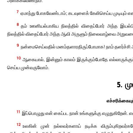
அளிக்கவேண்டும்.
7
ஏமாந்து போகவேண்டாம்; கடவுளைக் கேலிசெய்ய முடியும் எ
8
தம் ஊனியல்பாகிய நிலத்தில் விதைப்போர் அந்த இயல்
நிலத்தில் விதைப்போர் அந்த ஆவி அருளும் நிலைவாழ்வை அறுவடை
9
நன்மைசெய்வதில் மனம்தளாரதிருப்போமாக! நாம் தளர்ச்சி
10
ஆகையால், இன்னும் காலம் இருக்கும்போதே எல்லாருக்கும
செய்ய முன்வருவோம்.
5. ம
எச்சரிக்கையும
11
இப்பொழுது என் கைப்பட நான் உங்களுக்கு எழுதுகிறேன். எவ
12
உலகின் முன் நல்லவர்களாய் நடிக்க விரும்புகிறவர