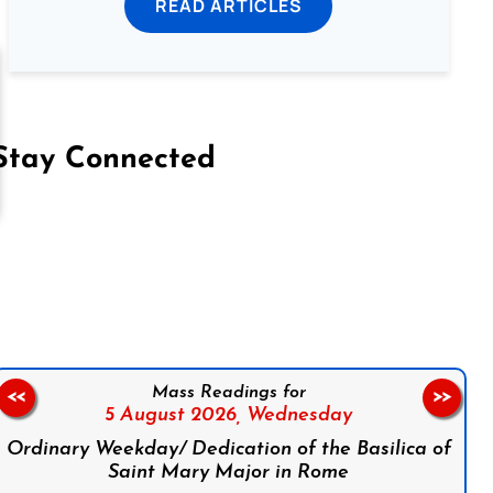
READ ARTICLES
Stay Connected
on Facebook
Follow us on Instagram
Follow us on X
Subscribe to our YouTube Channel
Follow us on WhatsApp
Mass Readings for
<<
>>
5 August 2026,
Wednesday
Ordinary Weekday/ Dedication of the Basilica of
Saint Mary Major in Rome