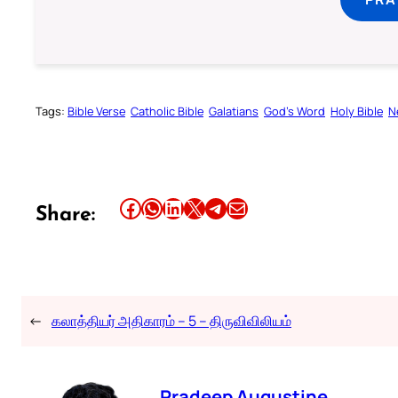
Tags:
Bible Verse
Catholic Bible
Galatians
God’s Word
Holy Bible
N
Share this article on Facebook
Share this article on WhatsApp
Share this article on LinkedIn
Share this article on X
Share this article on Telegram
Email this Article
Share:
←
கலாத்தியர் அதிகாரம் – 5 – திருவிவிலியம்
Pradeep Augustine