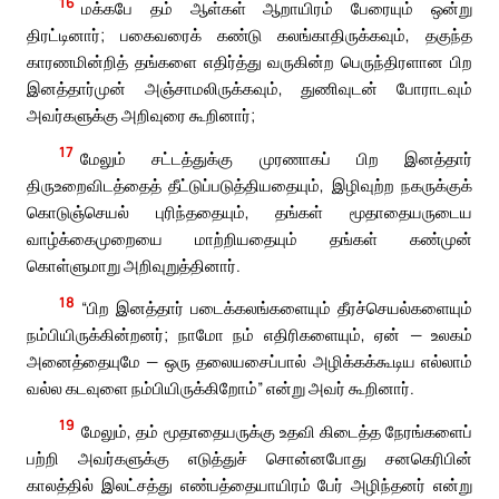
16
மக்கபே தம் ஆள்கள் ஆறாயிரம் பேரையும் ஒன்று
திரட்டினார்; பகைவரைக் கண்டு கலங்காதிருக்கவும், தகுந்த
காரணமின்றித் தங்களை எதிர்த்து வருகின்ற பெருந்திரளான பிற
இனத்தார்முன் அஞ்சாமலிருக்கவும், துணிவுடன் போராடவும்
அவர்களுக்கு அறிவுரை கூறினார்;
17
மேலும் சட்டத்துக்கு முரணாகப் பிற இனத்தார்
திருஉறைவிடத்தைத் தீட்டுப்படுத்தியதையும், இழிவுற்ற நகருக்குக்
கொடுஞ்செயல் புரிந்ததையும், தங்கள் மூதாதையருடைய
வாழ்க்கைமுறையை மாற்றியதையும் தங்கள் கண்முன்
கொள்ளுமாறு அறிவுறுத்தினார்.
18
“பிற இனத்தார் படைக்கலங்களையும் தீரச்செயல்களையும்
நம்பியிருக்கின்றனர்; நாமோ நம் எதிரிகளையும், ஏன் — உலகம்
அனைத்தையுமே — ஒரு தலையசைப்பால் அழிக்கக்கூடிய எல்லாம்
வல்ல கடவுளை நம்பியிருக்கிறோம்” என்று அவர் கூறினார்.
19
மேலும், தம் மூதாதையருக்கு உதவி கிடைத்த நேரங்களைப்
பற்றி அவர்களுக்கு எடுத்துச் சொன்னபோது சனகெரிபின்
காலத்தில் இலட்சத்து எண்பத்தையாயிரம் பேர் அழிந்தனர் என்று