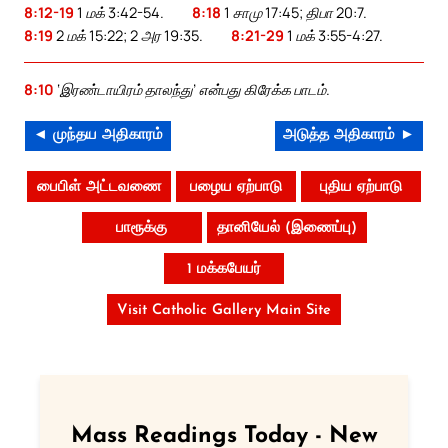
8:12-19
1 மக் 3:42-54.
8:18
1 சாமு 17:45; திபா 20:7.
8:19
2 மக் 15:22; 2 அர 19:35.
8:21-29
1 மக் 3:55-4:27.
8:10
‘இரண்டாயிரம் தாலந்து’ என்பது கிரேக்க பாடம்.
◄ முந்தய அதிகாரம்
அடுத்த அதிகாரம் ►
பைபிள் அட்டவணை
பழைய ஏற்பாடு
புதிய ஏற்பாடு
பாரூக்கு
தானியேல் (இணைப்பு)
1 மக்கபேயர்
Visit Catholic Gallery Main Site
Mass Readings Today - New