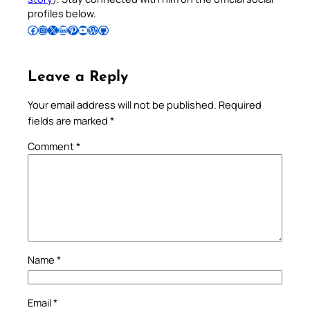
profiles below.
Follow Pradeep on Facebook
Follow Pradeep on Instagram
Follow Pradeep on X
Follow Pradeep on LinkedIn
Follow Pradeep on Pinterest
Subscribe to Pradeep’s Youtube Channel
Follow Pradeep on WordPress
Follow Pradeep on GitHub
Leave a Reply
Your email address will not be published.
Required
fields are marked
*
Comment
*
Name
*
Email
*