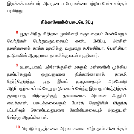
இருக்கக் கண்டார். அவருடைய பேராண்மை பற்றிய பேச்சு எங்கும்
பரவிற்று.
நிக்கானோரின் படையெடுப்பு
8
யூதா சிறிது சிறிதாக முன்னேறி வருவதையும் மேன்மேலும்
வெற்றிகள் பெற்றுவருவதையும் கண்ட பிலிப்பு, அரசின்
நலன்களைக் காக்க உதவிக்கு வருமாறு கூலேசீரியா, பெனிசியா
நாடுகளின் ஆளுநரான தாலமிக்கு மடல் எழுதினார்.
9
உடனடியாகப் பத்ரோக்குலின் மகனும் மன்னனின் முக்கிய
நண்பர்களுள் ஒருவனுமான நிக்கானோரைத் தாலமி
தேர்ந்தெடுத்து, யூத இனம் முழுவதையும் அடியோடு
அழிப்பதற்காகப் பல்வேறு நாடுகளைச் சேர்ந்த இருபதாயிரத்திற்குக்
குறையாத வீரர்களுக்குத் தலைவனாக அவனை அனுப்பி
வைத்தான்; படைத்தலைவனும் போர்த் தொழிலில் மிகுந்த
பட்டறிவும் கொண்டவனுமான கோர்கியாவையும் அவனுடன்
சேர்த்து அனுப்பினான்.
10
பிடிபடும் யூதர்களை அடிமைகளாக விற்பதால் கிடைக்கும்