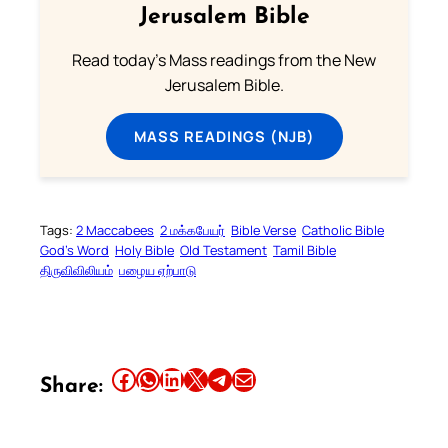
Jerusalem Bible
Read today's Mass readings from the New
Jerusalem Bible.
MASS READINGS (NJB)
Tags:
2 Maccabees
2 மக்கபேயர்
Bible Verse
Catholic Bible
God’s Word
Holy Bible
Old Testament
Tamil Bible
திருவிவிலியம்
பழைய ஏற்பாடு
Share this article on Facebook
Share this article on WhatsApp
Share this article on LinkedIn
Share this article on X
Share this article on Telegram
Email this Article
Share: