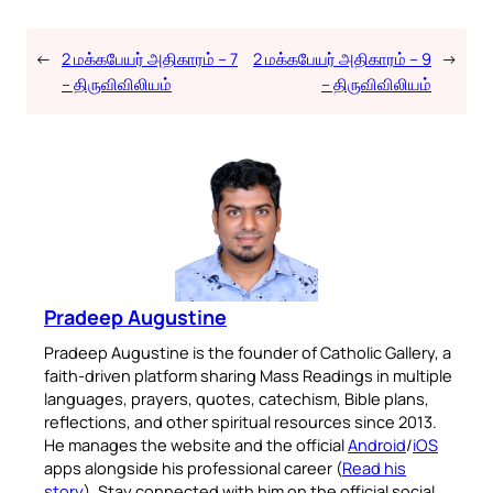
←
2 மக்கபேயர் அதிகாரம் – 7
2 மக்கபேயர் அதிகாரம் – 9
→
– திருவிவிலியம்
– திருவிவிலியம்
Pradeep Augustine
Pradeep Augustine is the founder of Catholic Gallery, a
faith-driven platform sharing Mass Readings in multiple
languages, prayers, quotes, catechism, Bible plans,
reflections, and other spiritual resources since 2013.
He manages the website and the official
Android
/
iOS
apps alongside his professional career (
Read his
story
). Stay connected with him on the official social